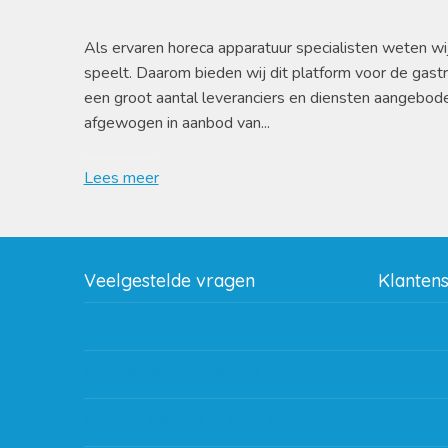
Als ervaren horeca apparatuur specialisten weten wi
speelt. Daarom bieden wij dit platform voor de gast
een groot aantal leveranciers en diensten aangebod
afgewogen in aanbod van...
Lees meer
Veelgestelde vragen
Klanten
Wat zijn de verzendkosten?
Betaalme
Gebruik van kortingscode
Bestellin
Hoeveel garantie zit er op producten?
Verzendin