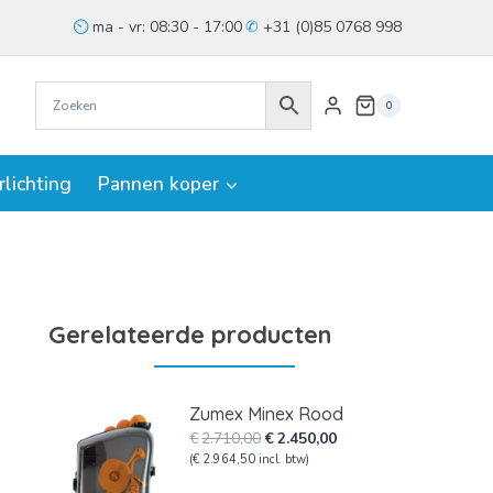
ma - vr: 08:30 - 17:00
+31 (0)85 0768 998
0
rlichting
Pannen koper
Gerelateerde producten
Zumex Minex Rood
Oorspronkelijke
Huidige
€
2.710,00
€
2.450,00
prijs
prijs
(
€
2.964,50
incl. btw)
was:
is: