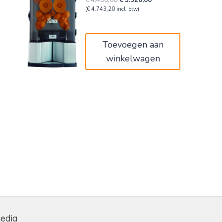
prijs
prijs
(
€
4.743,20
incl. btw)
was:
is:
€4.400,00.
€3.920,00.
Toevoegen aan
winkelwagen
media