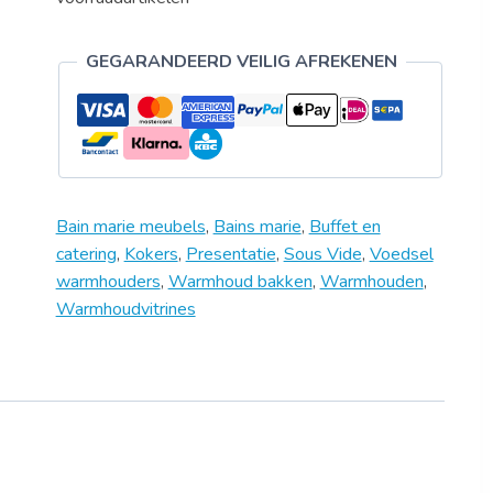
GEGARANDEERD VEILIG AFREKENEN
Bain marie meubels
,
Bains marie
,
Buffet en
catering
,
Kokers
,
Presentatie
,
Sous Vide
,
Voedsel
warmhouders
,
Warmhoud bakken
,
Warmhouden
,
Warmhoudvitrines