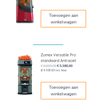
€2.710,00.
€2.450,00.
Toevoegen aan
winkelwagen
Zumex Versatile Pro
standaard Antraciet
Oorspronkelijke
Huidige
€
6.035,00
€
5.380,00
prijs
prijs
(
€
6.509,80
incl. btw)
was:
is:
€6.035,00.
€5.380,00.
Toevoegen aan
winkelwagen