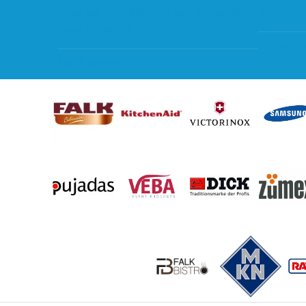
Waar kan ik terecht met een opmerking,
Storingen
vraag of klacht?
Subsidie 
Kan ik leasen?