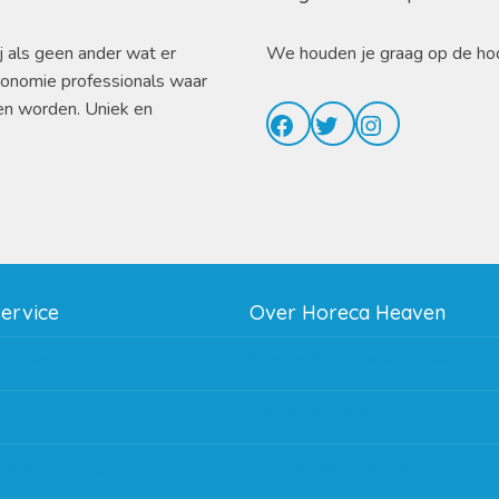
j als geen ander wat er
We houden je graag op de ho
ronomie professionals waar
en worden. Uniek en
Facebook
Twitter
Instagram
service
Over Horeca Heaven
thodes
Werken bij Horeca Heaven
g
Partners en links
g & bezorging
Algemene voorwaarden