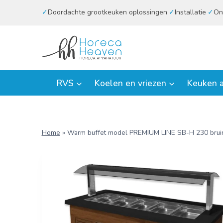
Doorgaan
Doordachte grootkeuken oplossingen
Installatie
On
naar
inhoud
RVS
Koelen en vriezen
Keuken a
Home
»
Warm buffet model PREMIUM LINE SB-H 230 brui