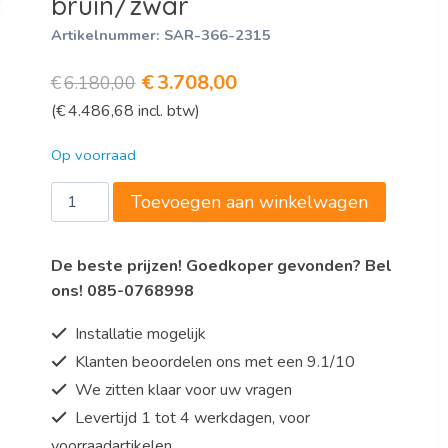
bruin/zwar
Artikelnummer:
SAR-366-2315
Oorspronkelijke
Huidige
€
3.708,00
€
6.180,00
(
€
4.486,68
incl. btw)
prijs
prijs
was:
is:
Op voorraad
€6.180,00.
€3.708,00.
Warm
Toevoegen aan winkelwagen
buffet
model
De beste prijzen! Goedkoper gevonden? Bel
PREMIUM
ons! 085-0768998
LINE
SB-
Installatie mogelijk
H
Klanten beoordelen ons met een 9.1/10
230
We zitten klaar voor uw vragen
bruin/zwar
aantal
Levertijd 1 tot 4 werkdagen, voor
voorraadartikelen