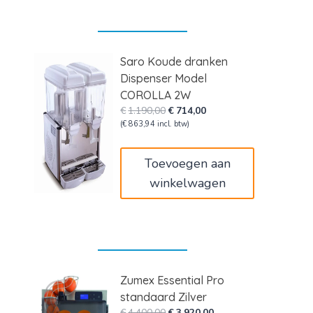
Saro Koude dranken
Dispenser Model
COROLLA 2W
Oorspronkelijke
Huidige
€
1.190,00
€
714,00
prijs
prijs
(
€
863,94
incl. btw)
was:
is:
€1.190,00.
€714,00.
Toevoegen aan
winkelwagen
Zumex Essential Pro
standaard Zilver
Oorspronkelijke
Huidige
€
4.400,00
€
3.920,00