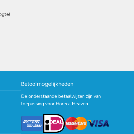
ogte!
Betaalmogelijkheden
De onderstaande betaalwijzen zijn van
toepassing voor Horeca Heaven