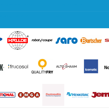
 en goederen retour
Contact opnemen
regeling EIA 2020
Blog