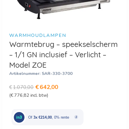
WARMHOUDLAMPEN
Warmtebrug – speekselscherm
– 1/1 GN inclusief – Verlicht –
Model ZOE
Artikelnummer:
SAR-330-3700
Oorspronkelijke
Huidige
€
642,00
€
1.070,00
(
€
776,82
incl. btw)
prijs
prijs
was:
is:
€1.070,00.
€642,00.
Of
3x €214,00
, 0% rente