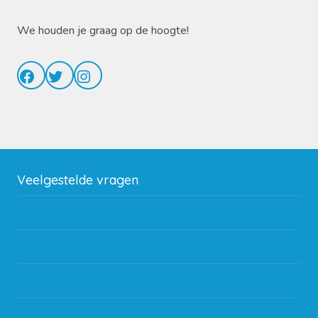
We houden je graag op de hoogte!
Facebook
Twitter
Instagram
Veelgestelde vragen
Wat zijn de verzendkosten?
Gebruik van kortingscode
Hoeveel garantie zit er op producten?
Waar kan ik terecht met een opmerking, vraag of klacht?