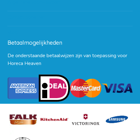
Algemene voorwaarden
Contact opnemen
Blog
Betaalmogelijkheden
De onderstaande betaalwijzen zijn van toepassing voor
Horeca Heaven