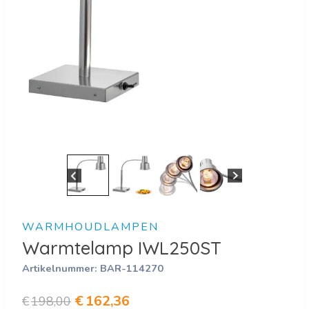
WARMHOUDLAMPEN
Warmtelamp IWL250ST
Artikelnummer:
BAR-114270
Oorspronkelijke
Huidige
€
162,36
€
198,00