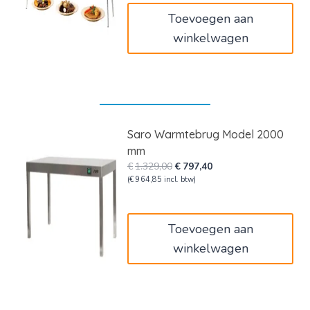
Toevoegen aan
winkelwagen
Saro Warmtebrug Model 2000
mm
Oorspronkelijke
Huidige
€
1.329,00
€
797,40
prijs
prijs
(
€
964,85
incl. btw)
was:
is:
€1.329,00.
€797,40.
Toevoegen aan
winkelwagen