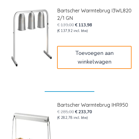
Bartscher Warmtebrug I3WL820
2/1 GN
Oorspronkelijke
Huidige
€
139,00
€
113,98
prijs
prijs
(
€
137,92
incl. btw)
was:
is:
€139,00.
€113,98.
Toevoegen aan
winkelwagen
Bartscher Warmtebrug IHR950
Oorspronkelijke
Huidige
€
285,00
€
233,70
prijs
prijs
(
€
282,78
incl. btw)
was:
is:
€285,00.
€233,70.