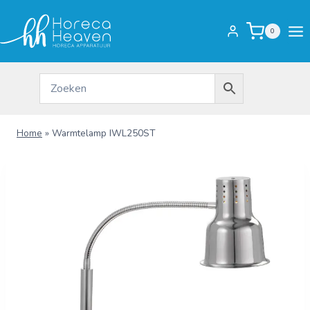
Doorgaan
naar
0
inhoud
Home
»
Warmtelamp IWL250ST