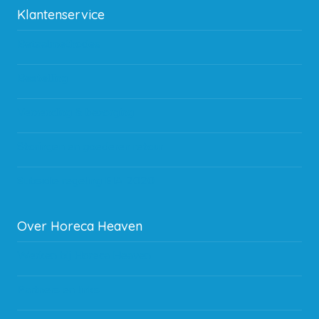
Klantenservice
Betaalmethodes
Bestelling
Verzending & bezorging
Storingen en goederen retour
Subsidie regeling EIA 2020
Over Horeca Heaven
Werken bij Horeca Heaven
Partners en links