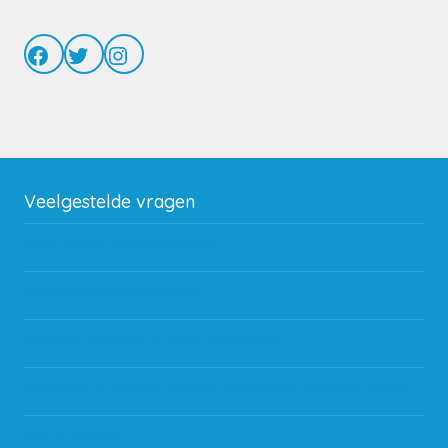
Facebook
Twitter
Instagram
Veelgestelde vragen
Wat zijn de verzendkosten?
Gebruik van kortingscode
Hoeveel garantie zit er op producten?
Waar kan ik terecht met een opmerking, vraag of klacht?
Kan ik leasen?