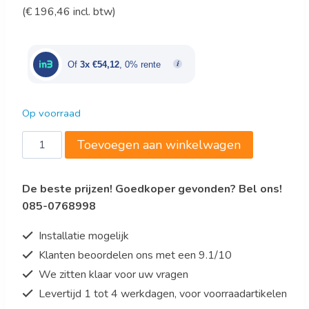
(
€
196,46
incl. btw)
prijs
prijs
was:
is:
€198,00.
€162,36.
Of
3x €54,12
, 0% rente
Op voorraad
Warmtelamp
Toevoegen aan winkelwagen
IWL250ST
aantal
De beste prijzen! Goedkoper gevonden? Bel ons!
085-0768998
Installatie mogelijk
Klanten beoordelen ons met een 9.1/10
We zitten klaar voor uw vragen
Levertijd 1 tot 4 werkdagen, voor voorraadartikelen