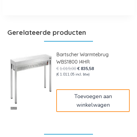
Gerelateerde producten
Bartscher Warmtebrug
WBS1800 I4HR
Oorspronkelijke
Huidige
€
1.019,00
€
835,58
prijs
prijs
(
€
1.011,05
incl. btw)
was:
is:
€1.019,00.
€835,58.
Toevoegen aan
winkelwagen