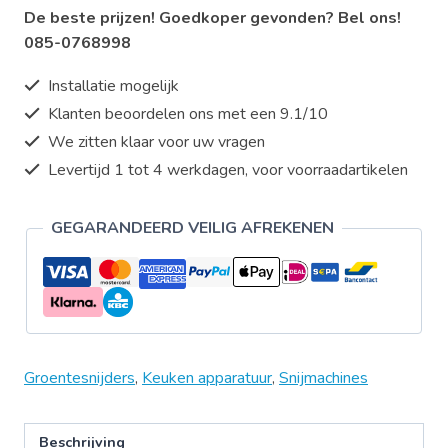
De beste prijzen! Goedkoper gevonden? Bel ons!
snijder
085-0768998
aantal
Installatie mogelijk
Klanten beoordelen ons met een 9.1/10
We zitten klaar voor uw vragen
Levertijd 1 tot 4 werkdagen, voor voorraadartikelen
GEGARANDEERD VEILIG AFREKENEN
Groentesnijders
,
Keuken apparatuur
,
Snijmachines
Beschrijving