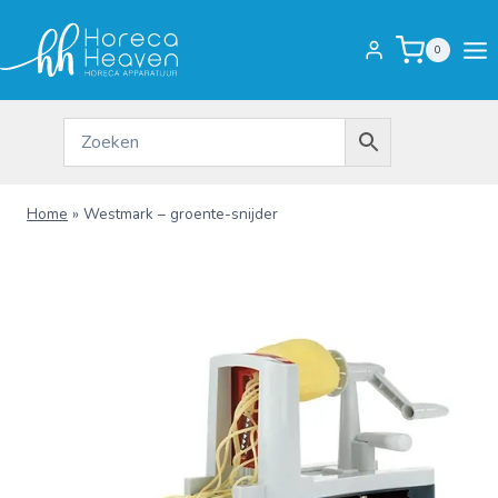
Doorgaan
naar
0
inhoud
Home
»
Westmark – groente-snijder