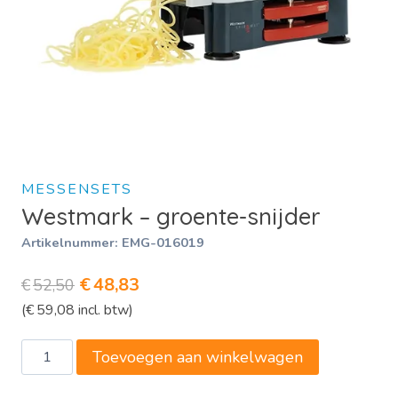
MESSENSETS
Westmark – groente-snijder
Artikelnummer:
EMG-016019
Oorspronkelijke
Huidige
€
48,83
€
52,50
(
€
59,08
incl. btw)
prijs
prijs
was:
is:
Westmark
Toevoegen aan winkelwagen
€52,50.
€48,83.
-
groente-