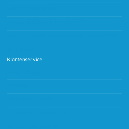
Gebruik van kortingscode
Hoeveel garantie zit er op producten?
Waar kan ik terecht met een opmerking, vraag of klacht?
Kan ik leasen?
Klantenservice
Betaalmethodes
Bestelling
Verzending & bezorging
Storingen en goederen retour
Subsidie regeling EIA 2020