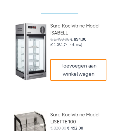
Saro Koelvitrine Model
ISABELL
Oorspronkelijke
Huidige
€
1.490,00
€
894,00
prijs
prijs
(
€
1.081,74
incl. btw)
was:
is:
€1.490,00.
€894,00.
Toevoegen aan
winkelwagen
Saro Koelvitrine Model
LISETTE 100
Oorspronkelijke
Huidige
€
820,00
€
492,00