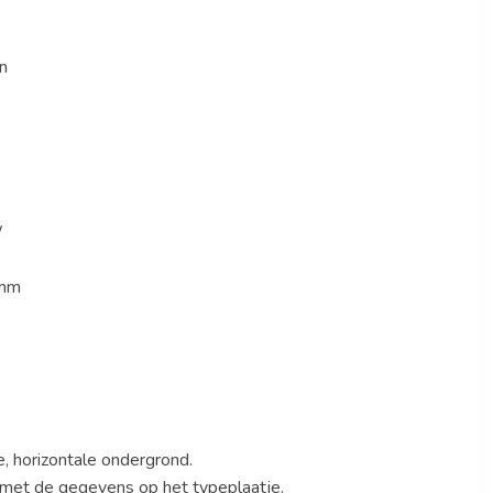
n
W
 mm
e, horizontale ondergrond.
met de gegevens op het typeplaatje.