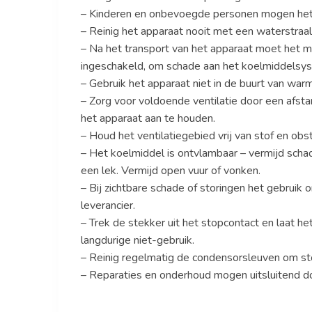
– Kinderen en onbevoegde personen mogen het a
– Reinig het apparaat nooit met een waterstraal
– Na het transport van het apparaat moet het mi
ingeschakeld, om schade aan het koelmiddelsy
– Gebruik het apparaat niet in de buurt van warmt
– Zorg voor voldoende ventilatie door een afst
het apparaat aan te houden.
– Houd het ventilatiegebied vrij van stof en ob
– Het koelmiddel is ontvlambaar – vermijd scha
een lek. Vermijd open vuur of vonken.
– Bij zichtbare schade of storingen het gebrui
leverancier.
– Trek de stekker uit het stopcontact en laat he
langdurige niet-gebruik.
– Reinig regelmatig de condensorsleuven om sto
– Reparaties en onderhoud mogen uitsluitend d