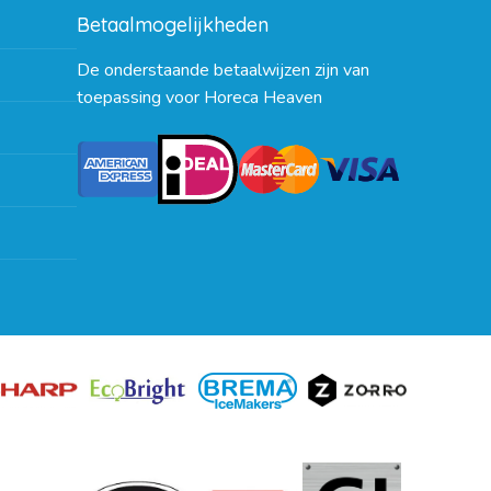
Betaalmogelijkheden
De onderstaande betaalwijzen zijn van
toepassing voor Horeca Heaven