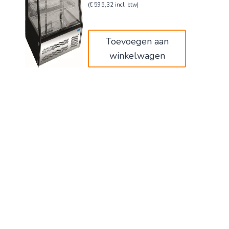
prijs
prijs
(
€
595,32
incl. btw)
was:
is:
€820,00.
€492,00.
Toevoegen aan
winkelwagen