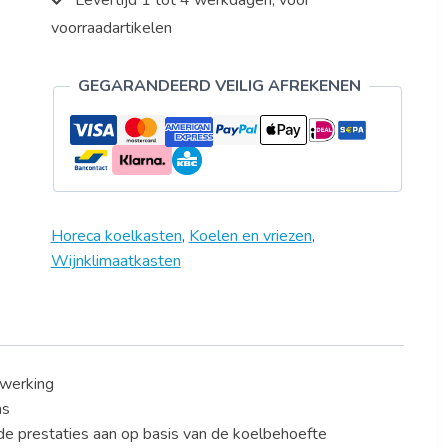
Levertijd 1 tot 4 werkdagen, voor
voorraadartikelen
GEGARANDEERD VEILIG AFREKENEN
Horeca koelkasten
,
Koelen en vriezen
,
Wijnklimaatkasten
fwerking
as
de prestaties aan op basis van de koelbehoefte