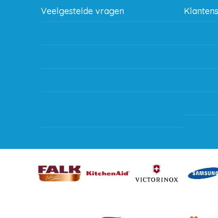
Veelgestelde vragen
Klanten
Wat zijn de verzendkosten?
Betaalme
Gebruik van kortingscode
Bestellin
Hoeveel garantie zit er op producten?
Verzendin
Waar kan ik terecht met een opmerking,
Storingen
vraag of klacht?
Subsidie 
Kan ik leasen?