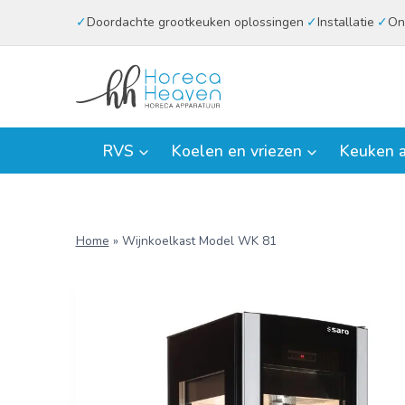
Doorgaan
Doordachte grootkeuken oplossingen
Installatie
On
naar
inhoud
RVS
Koelen en vriezen
Keuken a
Home
»
Wijnkoelkast Model WK 81