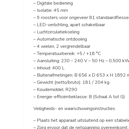
– Digitale bediening
– Isolatie: 45 mm
– 9 roosters voor ongeveer 81 standaardflesse
– LED-verlichting, apart schakelbaar
– Luchtcirculatiekoeling
– Automatische ontdooiing
– 4 wielen, 2 vergrendelbaar
– Temperatuurbereik: +5 / +18 °C
– Aansluiting: 230 – 240 V – 50 Hz – 0,500 k
– Inhoud: 400 L
– Buitenafmetingen: B 656 x D 653 x H 1892
– Gewicht (netto/bruto): 181 / 204 kg
– Koudemiddel: R290
– Energie-efficiëntieklasse: B (Schaal A tot G)
Veiligheids- en waarschuwingsinstructies
– Plaats het apparaat uitsluitend op een stabiel
– Zorg ervoor dat de netspanning overeenkomt 