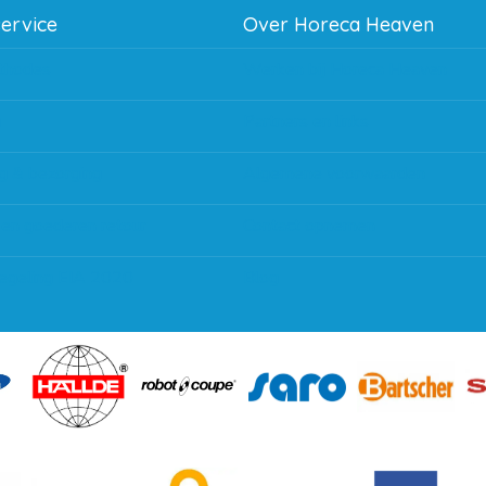
service
Over Horeca Heaven
thodes
Werken bij Horeca Heaven
g
Partners en links
g & bezorging
Algemene voorwaarden
 en goederen retour
Contact opnemen
regeling EIA 2020
Blog