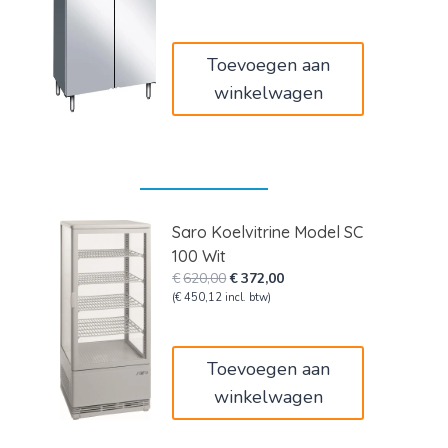
was:
is:
€3.400,00.
€2.040,00.
Toevoegen aan
winkelwagen
Saro Koelvitrine Model SC
100 Wit
Oorspronkelijke
Huidige
€
620,00
€
372,00
prijs
prijs
(
€
450,12
incl. btw)
was:
is:
€620,00.
€372,00.
Toevoegen aan
winkelwagen