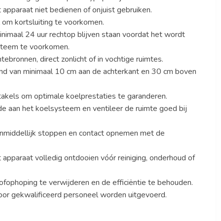
pparaat niet bedienen of onjuist gebruiken.
 om kortsluiting te voorkomen.
nimaal 24 uur rechtop blijven staan voordat het wordt
steem te voorkomen.
ebronnen, direct zonlicht of in vochtige ruimtes.
and van minimaal 10 cm aan de achterkant en 30 cm boven
stakels om optimale koelprestaties te garanderen.
de aan het koelsysteem en ventileer de ruimte goed bij
k onmiddellijk stoppen en contact opnemen met de
t apparaat volledig ontdooien vóór reiniging, onderhoud of
fophoping te verwijderen en de efficiëntie te behouden.
oor gekwalificeerd personeel worden uitgevoerd.