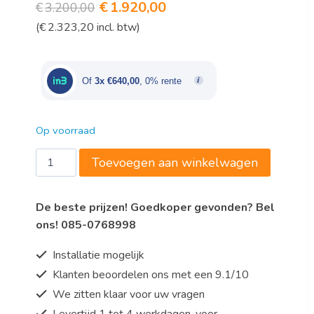
Oorspronkelijke
Huidige
€
1.920,00
€
3.200,00
(
€
2.323,20
incl. btw)
prijs
prijs
was:
is:
€3.200,00.
€1.920,00.
Of
3x €640,00
, 0% rente
Op voorraad
Wijnkoelkast
Toevoegen aan winkelwagen
Model
WK
De beste prijzen! Goedkoper gevonden? Bel
81
ons! 085-0768998
aantal
Installatie mogelijk
Klanten beoordelen ons met een 9.1/10
We zitten klaar voor uw vragen