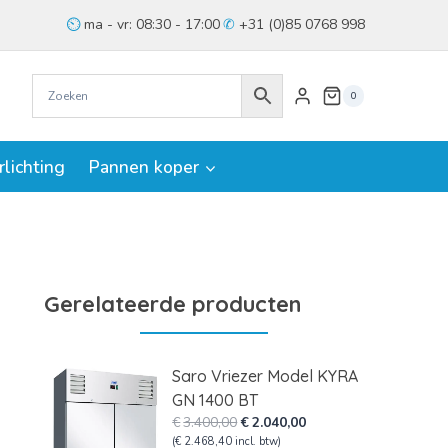
ma - vr: 08:30 - 17:00
+31 (0)85 0768 998
0
rlichting
Pannen koper
Gerelateerde producten
Saro Vriezer Model KYRA
GN 1400 BT
Oorspronkelijke
Huidige
€
3.400,00
€
2.040,00
prijs
prijs
(
€
2.468,40
incl. btw)