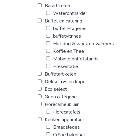
Barartikelen
Waterontharder
Buffet en catering
buffet Etagères
buffetvitrines
Hot dog & worsten warmers
Koffie en Thee
Mobiele buffetstands
Presentatie
Buffetartikelen
Deksel rvs en koper
Eco select
Geen categorie
Horecameubilair
Horecatafels
Keuken apparatuur
Braadsledes
Crêpe bakplaat