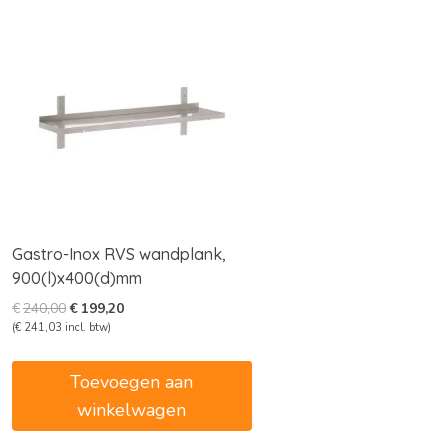
Gastro-Inox RVS wandplank,
900(l)x400(d)mm
Oorspronkelijke
Huidige
€
240,00
€
199,20
prijs
prijs
(
€
241,03
incl. btw)
was:
is:
€240,00.
€199,20.
Toevoegen aan
winkelwagen