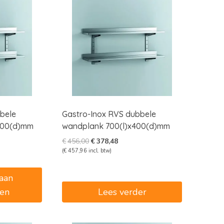
bele
Gastro-Inox RVS dubbele
400(d)mm
wandplank 700(l)x400(d)mm
e
e
Oorspronkelijke
Huidige
€
456,00
€
378,48
prijs
prijs
(
€
457,96
incl. btw)
was:
is:
2.
€456,00.
€378,48.
aan
en
Lees verder