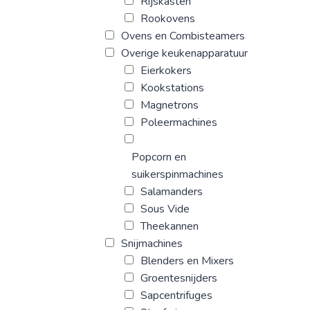
Rijskasten
Rookovens
Ovens en Combisteamers
Overige keukenapparatuur
Eierkokers
Kookstations
Magnetrons
Poleermachines
Popcorn en
suikerspinmachines
Salamanders
Sous Vide
Theekannen
Snijmachines
Blenders en Mixers
Groentesnijders
Sapcentrifuges