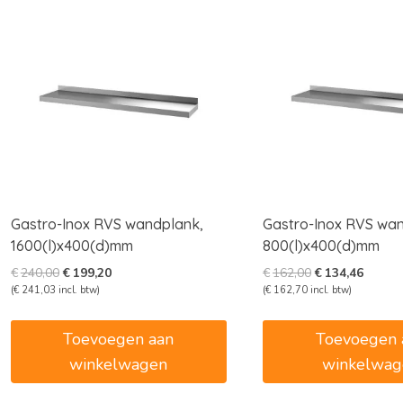
Gastro-Inox RVS wandplank,
Gastro-Inox RVS wa
1600(l)x400(d)mm
800(l)x400(d)mm
Oorspronkelijke
Huidige
Oorspronkelijk
Huidig
€
240,00
€
199,20
€
162,00
€
134,46
prijs
prijs
prijs
prijs
(
€
241,03
incl. btw)
(
€
162,70
incl. btw)
was:
is:
was:
is:
€240,00.
€199,20.
€162,00.
€134,4
Toevoegen aan
Toevoegen 
winkelwagen
winkelwag