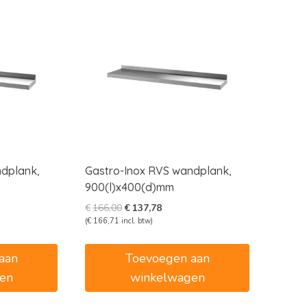
ndplank,
Gastro-Inox RVS wandplank,
900(l)x400(d)mm
e
e
Oorspronkelijke
Huidige
€
166,00
€
137,78
prijs
prijs
(
€
166,71
incl. btw)
was:
is:
6.
€166,00.
€137,78.
aan
Toevoegen aan
en
winkelwagen