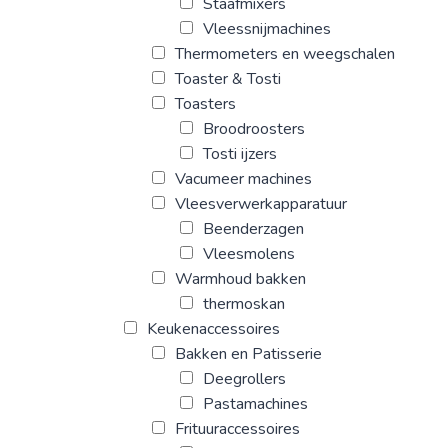
Staafmixers
Vleessnijmachines
Thermometers en weegschalen
Toaster & Tosti
Toasters
Broodroosters
Tosti ijzers
Vacumeer machines
Vleesverwerkapparatuur
Beenderzagen
Vleesmolens
Warmhoud bakken
thermoskan
Keukenaccessoires
Bakken en Patisserie
Deegrollers
Pastamachines
Frituuraccessoires