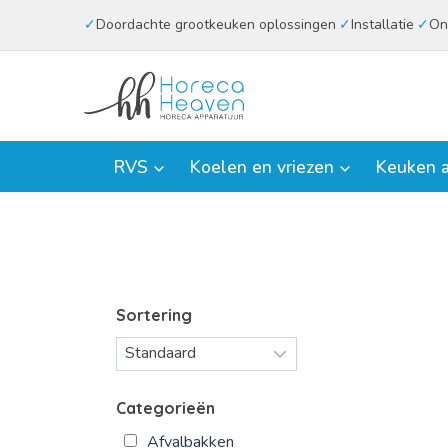
Doorgaan
Doordachte grootkeuken oplossingen
Installatie
On
naar
inhoud
RVS
Koelen en vriezen
Keuken a
Sortering
Categorieën
Afvalbakken