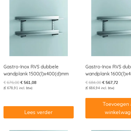
Gastro-Inox RVS dubbele
Gastro-Inox RVS dub
wandplank 1500(l)x400(d)mm
wandplank 1600(l)x
Oorspronkelijke
Huidige
Oorspronkelijk
Huidig
€
676,00
€
561,08
€
684,00
€
567,72
prijs
prijs
prijs
prijs
(
€
678,91
incl. btw)
(
€
686,94
incl. btw)
was:
is:
was:
is:
€676,00.
€561,08.
€684,00.
€567,7
Toevoegen 
Lees verder
winkelwag