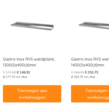
Gastro-Inox RVS wandplank,
Gastro-Inox RVS wa
1200(l)x400(d)mm
1400(l)x400(d)mm
Oorspronkelijke
Huidige
Oorspronkelijk
Huidig
€
177,00
€
146,91
€
184,00
€
152,72
prijs
prijs
prijs
prijs
(
€
177,76
incl. btw)
(
€
184,79
incl. btw)
was:
is:
was:
is:
€177,00.
€146,91.
€184,00.
€152,7
Toevoegen aan
Toevoegen 
winkelwagen
winkelwag