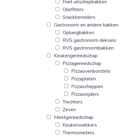
Friet uitschepbakken
Oliefilters
Snackbereiders
Gastronorm en andere bakken
Opbergbakken
RVS gastronorm deksels
RVS gastronormbakken
Keukengereedschap
Pizzagereedschap
Pizzaovenborstels
Pizzaplaten
Pizzascheppen
Pizzasnijders
Trechters
Zeven
Meetgereedschap
Keukenwekkers
Thermometers