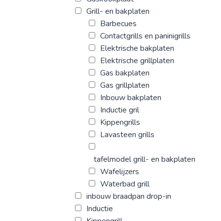
Grill- en bakplaten
Barbecues
Contactgrills en paninigrills
Elektrische bakplaten
Elektrische grillplaten
Gas bakplaten
Gas grillplaten
Inbouw bakplaten
Inductie gril
Kippengrills
Lavasteen grills
tafelmodel grill- en bakplaten
Wafelijzers
Waterbad grill
inbouw braadpan drop-in
Inductie
Kippengrill