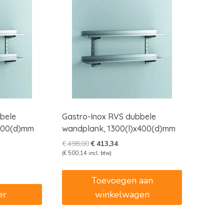
bele
Gastro-Inox RVS dubbele
x400(d)mm
wandplank, 1300(l)x400(d)mm
e
e
Oorspronkelijke
Huidige
€
498,00
€
413,34
prijs
prijs
(
€
500,14
incl. btw)
was:
is:
3.
€498,00.
€413,34.
Toevoegen aan
er
winkelwagen