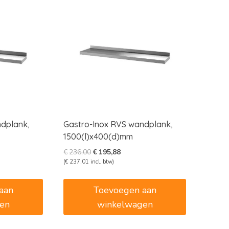
ndplank,
Gastro-Inox RVS wandplank,
1500(l)x400(d)mm
e
e
Oorspronkelijke
Huidige
€
236,00
€
195,88
prijs
prijs
(
€
237,01
incl. btw)
was:
is:
2.
€236,00.
€195,88.
aan
Toevoegen aan
en
winkelwagen