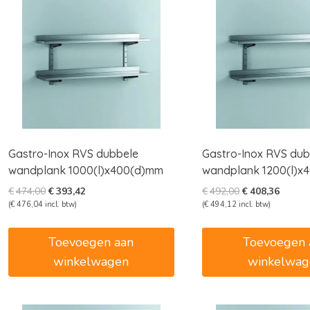
Gastro-Inox RVS dubbele
Gastro-Inox RVS dub
wandplank 1000(l)x400(d)mm
wandplank 1200(l)x
Oorspronkelijke
Huidige
Oorspronkelijk
Huidig
€
474,00
€
393,42
€
492,00
€
408,36
prijs
prijs
prijs
prijs
(
€
476,04
incl. btw)
(
€
494,12
incl. btw)
was:
is:
was:
is:
€474,00.
€393,42.
€492,00.
€408,3
Toevoegen aan
Toevoegen 
winkelwagen
winkelwag