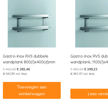
Gastro-Inox RVS dubbele
Gastro-Inox RVS dub
wandplank 800(l)x400(d)mm
wandplank, 1100(l)
Oorspronkelijke
Huidige
Oorspronkelijk
Huidig
€
462,00
€
383,46
€
481,00
€
399,23
prijs
prijs
prijs
prijs
(
€
463,99
incl. btw)
(
€
483,07
incl. btw)
was:
is:
was:
is:
€462,00.
€383,46.
€481,00.
€399,2
Toevoegen aan
winkelwagen
Lees verd