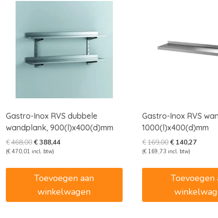
Gastro-Inox RVS dubbele
Gastro-Inox RVS wa
wandplank, 900(l)x400(d)mm
1000(l)x400(d)mm
Oorspronkelijke
Huidige
Oorspronkelijk
Huidig
€
468,00
€
388,44
€
169,00
€
140,27
prijs
prijs
prijs
prijs
(
€
470,01
incl. btw)
(
€
169,73
incl. btw)
was:
is:
was:
is:
€468,00.
€388,44.
€169,00.
€140,2
Toevoegen aan
Toevoegen 
winkelwagen
winkelwag