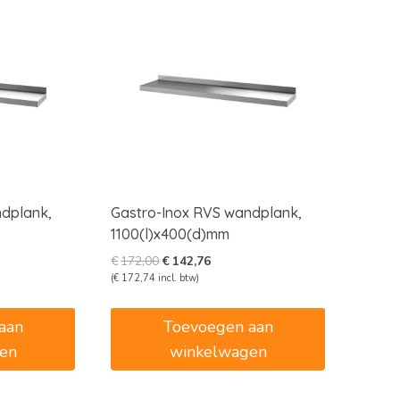
ndplank,
Gastro-Inox RVS wandplank,
1100(l)x400(d)mm
e
e
Oorspronkelijke
Huidige
€
172,00
€
142,76
prijs
prijs
(
€
172,74
incl. btw)
was:
is:
7.
€172,00.
€142,76.
aan
Toevoegen aan
en
winkelwagen