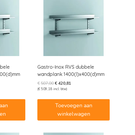
bele
Gastro-Inox RVS dubbele
400(d)mm
wandplank 1400(l)x400(d)mm
e
e
Oorspronkelijke
Huidige
€
507,00
€
420,81
prijs
prijs
(
€
509,18
incl. btw)
was:
is:
6.
€507,00.
€420,81.
aan
Toevoegen aan
en
winkelwagen