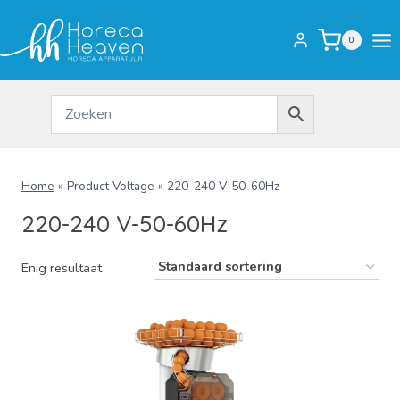
Doorgaan
naar
0
inhoud
Home
»
Product Voltage
»
220-240 V-50-60Hz
220-240 V-50-60Hz
Enig resultaat