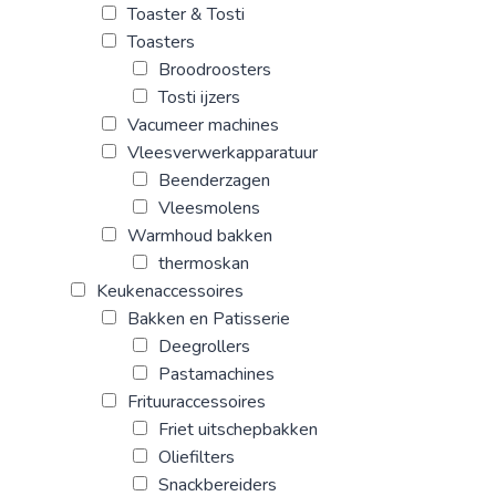
Toaster & Tosti
Toasters
Broodroosters
Tosti ijzers
Vacumeer machines
Vleesverwerkapparatuur
Beenderzagen
Vleesmolens
Warmhoud bakken
thermoskan
Keukenaccessoires
Bakken en Patisserie
Deegrollers
Pastamachines
Frituuraccessoires
Friet uitschepbakken
Oliefilters
Snackbereiders