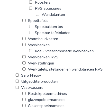
Roosters
RVS accesoires
Wandplanken
Spoeltafels
Spoelbakken los
Spoelbar tafelbladen
Warmhoudkasten
Werkbanken
Koel- Vriescombinatie werkbanken
Werkbanken RVS
Werkstellingen
Werktafels, stellingen en wandplanken RVS
Saro Nieuw
Uitgelichte producten
Vaatwassers
Bestekpoleermachines
glazenpoleermachines
Glazenspoelmachines