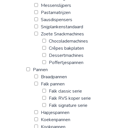
Messenslijpers
Pastamatrijzen
Sausdispensers
Snijplankenstandaard
Zoete Snackmachines
Chocolademachines
Crêpes bakplaten
Dessertmachines
Poffertjespannen
Pannen
Braadpannen
Falk pannen
Falk classic serie
Falk RVS koper serie
Falk signature serie
Hapjespannen
Koekenpannen
Kookpannen