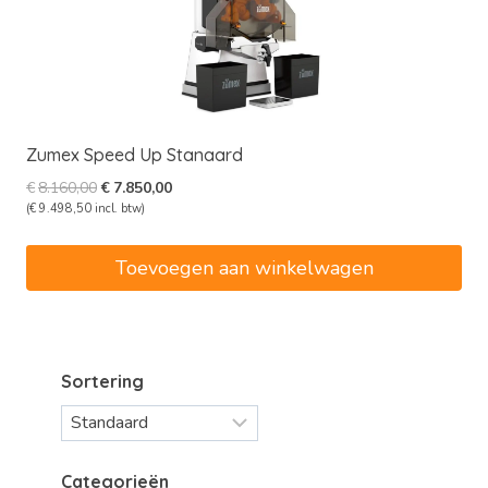
Zumex Speed Up Stanaard
Oorspronkelijke
Huidige
€
8.160,00
€
7.850,00
prijs
prijs
(
€
9.498,50
incl. btw)
was:
is:
€8.160,00.
€7.850,00.
Toevoegen aan winkelwagen
Sortering
Categorieën