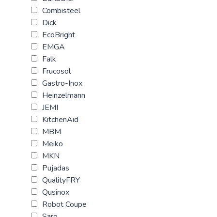
Combisteel
Dick
EcoBright
EMGA
Falk
Frucosol
Gastro-Inox
Heinzelmann
JEMI
KitchenAid
MBM
Meiko
MKN
Pujadas
QualityFRY
Qusinox
Robot Coupe
Saro