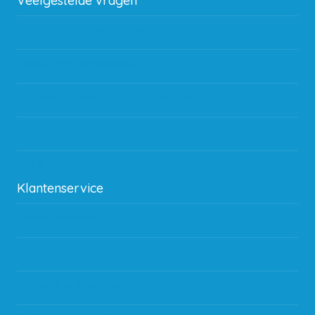
Veelgestelde vragen
Wat zijn de verzendkosten?
Gebruik van kortingscode
Hoeveel garantie zit er op producten?
Waar kan ik terecht met een opmerking, vraag of klacht?
Kan ik leasen?
Klantenservice
Betaalmethodes
Bestelling
Verzending & bezorging