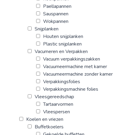
Paellapannen
Sauspannen
Wokpannen
Snijplanken
Houten snijplanken
Plastic snijplanken
Vacumeren en Verpakken
Vacuum verpakkingszakken
Vacuumeermachine met kamer
Vacuumeermachine zonder kamer
Verpakkingsfolies
Verpakkingsmachine folies
Vleesgereedschap
Tartaarvormen
Vleespersen
Koelen en vriezen
Buffetkoelers
Gekoelde buffetten