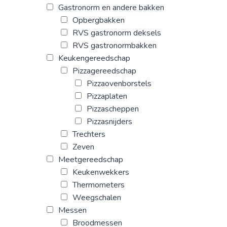
Gastronorm en andere bakken
Opbergbakken
RVS gastronorm deksels
RVS gastronormbakken
Keukengereedschap
Pizzagereedschap
Pizzaovenborstels
Pizzaplaten
Pizzascheppen
Pizzasnijders
Trechters
Zeven
Meetgereedschap
Keukenwekkers
Thermometers
Weegschalen
Messen
Broodmessen