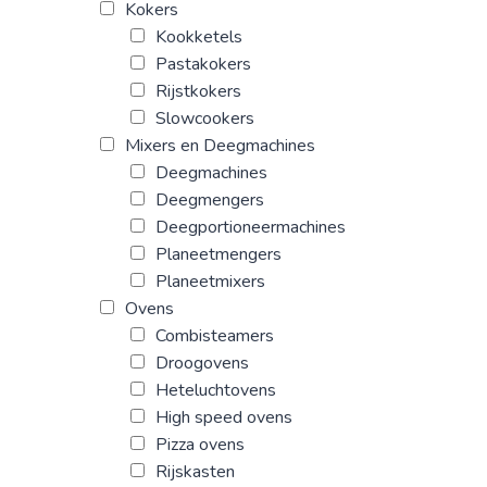
Kokers
Kookketels
Pastakokers
Rijstkokers
Slowcookers
Mixers en Deegmachines
Deegmachines
Deegmengers
Deegportioneermachines
Planeetmengers
Planeetmixers
Ovens
Combisteamers
Droogovens
Heteluchtovens
High speed ovens
Pizza ovens
Rijskasten