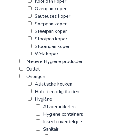
Kookpan koper
Ovenpan koper
Sauteuses koper
Soeppan koper
Steelpan koper
Stoofpan koper
Stoompan koper
Wok koper
Nieuwe Hygiëne producten
Outlet
Overigen
Aziatische keuken
Hotelbenodigdheden
Hygiëne
Afvoerartikelen
Hygiene containers
Insectenverdelgers
Sanitair