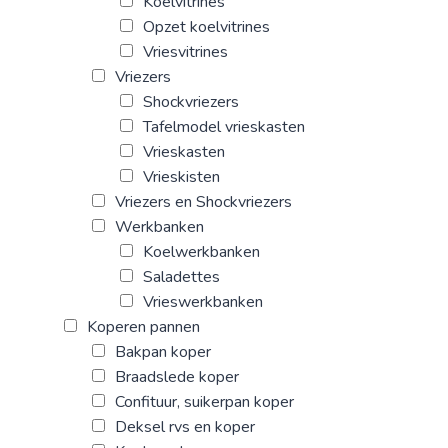
Koelvitrines
Opzet koelvitrines
Vriesvitrines
Vriezers
Shockvriezers
Tafelmodel vrieskasten
Vrieskasten
Vrieskisten
Vriezers en Shockvriezers
Werkbanken
Koelwerkbanken
Saladettes
Vrieswerkbanken
Koperen pannen
Bakpan koper
Braadslede koper
Confituur, suikerpan koper
Deksel rvs en koper