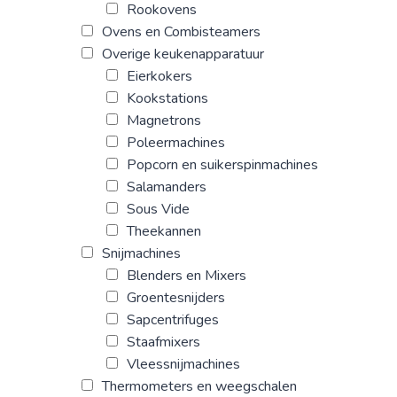
Rookovens
Ovens en Combisteamers
Overige keukenapparatuur
Eierkokers
Kookstations
Magnetrons
Poleermachines
Popcorn en suikerspinmachines
Salamanders
Sous Vide
Theekannen
Snijmachines
Blenders en Mixers
Groentesnijders
Sapcentrifuges
Staafmixers
Vleessnijmachines
Thermometers en weegschalen