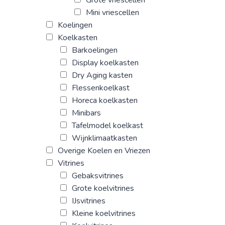
Grote vriescellen
Mini vriescellen
Koelingen
Koelkasten
Barkoelingen
Display koelkasten
Dry Aging kasten
Flessenkoelkast
Horeca koelkasten
Minibars
Tafelmodel koelkast
Wijnklimaatkasten
Overige Koelen en Vriezen
Vitrines
Gebaksvitrines
Grote koelvitrines
IJsvitrines
Kleine koelvitrines