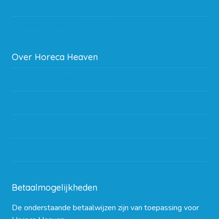
Storingen en goederen retour
Subsidie regeling EIA 2020
Over Horeca Heaven
Werken bij Horeca Heaven
Partners en links
Algemene voorwaarden
Contact opnemen
Blog
Betaalmogelijkheden
De onderstaande betaalwijzen zijn van toepassing voor