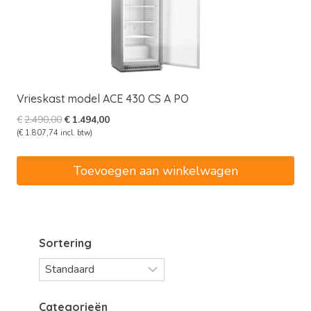
Vrieskast model ACE 430 CS A PO
Oorspronkelijke
Huidige
€
2.490,00
€
1.494,00
prijs
prijs
(
€
1.807,74
incl. btw)
was:
is:
€2.490,00.
€1.494,00.
Toevoegen aan winkelwagen
Sortering
Categorieën