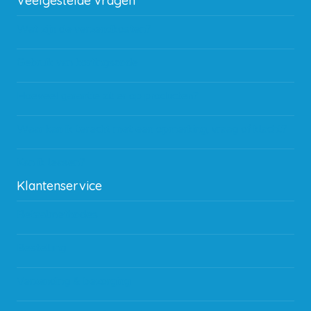
Veelgestelde vragen
Wat zijn de verzendkosten?
Gebruik van kortingscode
Hoeveel garantie zit er op producten?
Waar kan ik terecht met een opmerking, vraag of klacht?
Kan ik leasen?
Klantenservice
Betaalmethodes
Bestelling
Verzending & bezorging