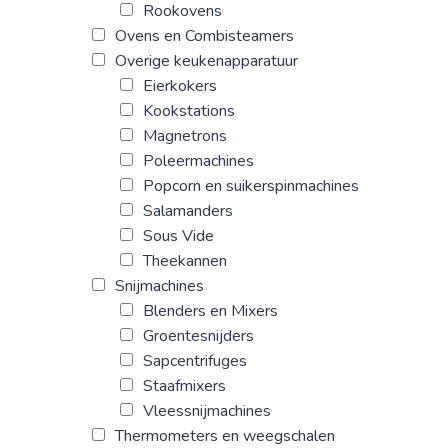
Rookovens
Ovens en Combisteamers
Overige keukenapparatuur
Eierkokers
Kookstations
Magnetrons
Poleermachines
Popcorn en suikerspinmachines
Salamanders
Sous Vide
Theekannen
Snijmachines
Blenders en Mixers
Groentesnijders
Sapcentrifuges
Staafmixers
Vleessnijmachines
Thermometers en weegschalen