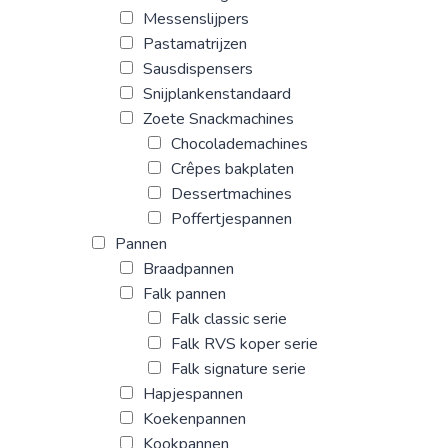
Messenslijpers
Pastamatrijzen
Sausdispensers
Snijplankenstandaard
Zoete Snackmachines
Chocolademachines
Crêpes bakplaten
Dessertmachines
Poffertjespannen
Pannen
Braadpannen
Falk pannen
Falk classic serie
Falk RVS koper serie
Falk signature serie
Hapjespannen
Koekenpannen
Kookpannen