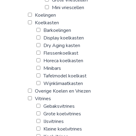
Grote vriescellen
Mini vriescellen
Koelingen
Koelkasten
Barkoelingen
Display koelkasten
Dry Aging kasten
Flessenkoelkast
Horeca koelkasten
Minibars
Tafelmodel koelkast
Wijnklimaatkasten
Overige Koelen en Vriezen
Vitrines
Gebaksvitrines
Grote koelvitrines
IJsvitrines
Kleine koelvitrines