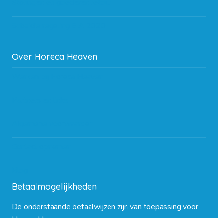
Storingen en goederen retour
Subsidie regeling EIA 2020
Over Horeca Heaven
Werken bij Horeca Heaven
Partners en links
Algemene voorwaarden
Contact opnemen
Blog
Betaalmogelijkheden
De onderstaande betaalwijzen zijn van toepassing voor