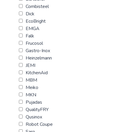
Combisteel
Dick
EcoBright
EMGA
Falk
Frucosol
Gastro-Inox
Heinzelmann
JEMI
KitchenAid
MBM
Meiko
MKN
Pujadas
QualityFRY
Qusinox
Robot Coupe
Saro