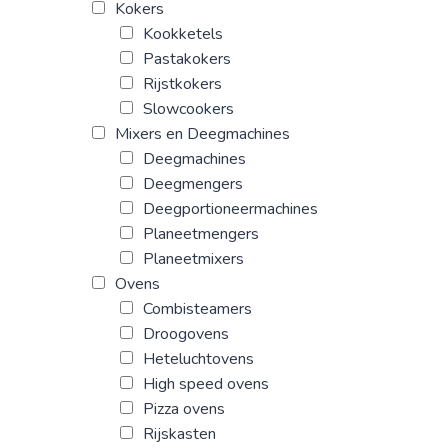
Kokers
Kookketels
Pastakokers
Rijstkokers
Slowcookers
Mixers en Deegmachines
Deegmachines
Deegmengers
Deegportioneermachines
Planeetmengers
Planeetmixers
Ovens
Combisteamers
Droogovens
Heteluchtovens
High speed ovens
Pizza ovens
Rijskasten