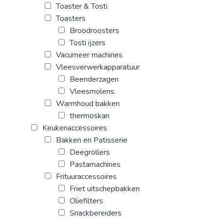
Toaster & Tosti
Toasters
Broodroosters
Tosti ijzers
Vacumeer machines
Vleesverwerkapparatuur
Beenderzagen
Vleesmolens
Warmhoud bakken
thermoskan
Keukenaccessoires
Bakken en Patisserie
Deegrollers
Pastamachines
Frituuraccessoires
Friet uitschepbakken
Oliefilters
Snackbereiders