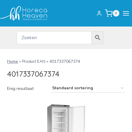
Doorgaan
naar
0
inhoud
Home
»
Product EAN
»
4017337067374
4017337067374
Enig resultaat