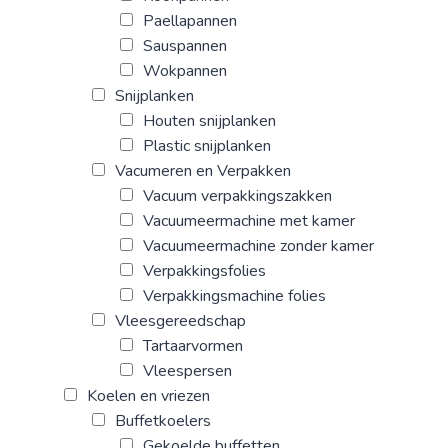
Paellapannen
Sauspannen
Wokpannen
Snijplanken
Houten snijplanken
Plastic snijplanken
Vacumeren en Verpakken
Vacuum verpakkingszakken
Vacuumeermachine met kamer
Vacuumeermachine zonder kamer
Verpakkingsfolies
Verpakkingsmachine folies
Vleesgereedschap
Tartaarvormen
Vleespersen
Koelen en vriezen
Buffetkoelers
Gekoelde buffetten