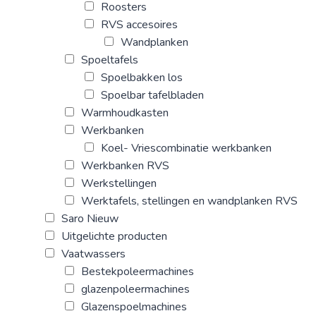
Roosters
RVS accesoires
Wandplanken
Spoeltafels
Spoelbakken los
Spoelbar tafelbladen
Warmhoudkasten
Werkbanken
Koel- Vriescombinatie werkbanken
Werkbanken RVS
Werkstellingen
Werktafels, stellingen en wandplanken RVS
Saro Nieuw
Uitgelichte producten
Vaatwassers
Bestekpoleermachines
glazenpoleermachines
Glazenspoelmachines