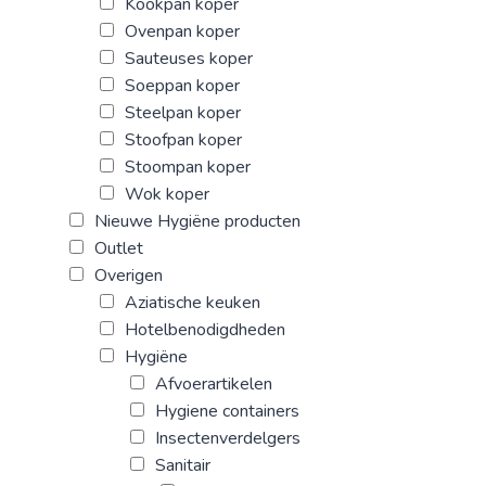
Kookpan koper
Ovenpan koper
Sauteuses koper
Soeppan koper
Steelpan koper
Stoofpan koper
Stoompan koper
Wok koper
Nieuwe Hygiëne producten
Outlet
Overigen
Aziatische keuken
Hotelbenodigdheden
Hygiëne
Afvoerartikelen
Hygiene containers
Insectenverdelgers
Sanitair