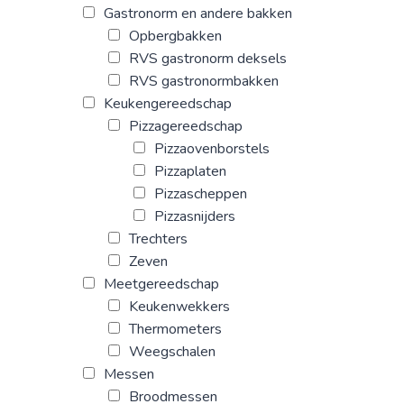
Gastronorm en andere bakken
Opbergbakken
RVS gastronorm deksels
RVS gastronormbakken
Keukengereedschap
Pizzagereedschap
Pizzaovenborstels
Pizzaplaten
Pizzascheppen
Pizzasnijders
Trechters
Zeven
Meetgereedschap
Keukenwekkers
Thermometers
Weegschalen
Messen
Broodmessen