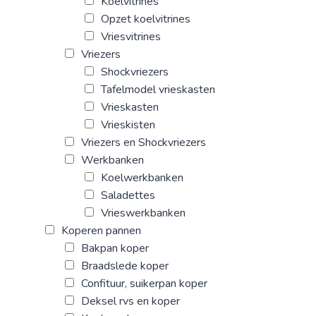
Koelvitrines
Opzet koelvitrines
Vriesvitrines
Vriezers
Shockvriezers
Tafelmodel vrieskasten
Vrieskasten
Vrieskisten
Vriezers en Shockvriezers
Werkbanken
Koelwerkbanken
Saladettes
Vrieswerkbanken
Koperen pannen
Bakpan koper
Braadslede koper
Confituur, suikerpan koper
Deksel rvs en koper