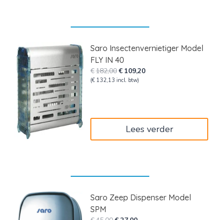
Saro Insectenvernietiger Model
FLY IN 40
Oorspronkelijke
Huidige
€
182,00
€
109,20
prijs
prijs
(
€
132,13
incl. btw)
was:
is:
€182,00.
€109,20.
Lees verder
Saro Zeep Dispenser Model
SPM
Oorspronkelijke
Huidige