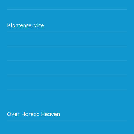
Waar kan ik terecht met een opmerking, vraag of klacht?
Kan ik leasen?
Klantenservice
Betaalmethodes
Bestelling
Verzending & bezorging
Storingen en goederen retour
Subsidie regeling EIA 2020
Over Horeca Heaven
Werken bij Horeca Heaven