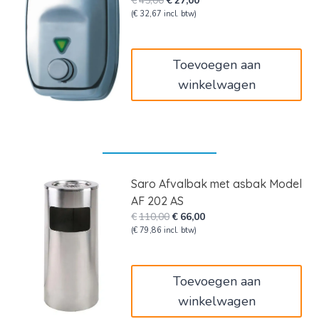
€
45,00
€
27,00
prijs
prijs
(
€
32,67
incl. btw)
was:
is:
€45,00.
€27,00.
Toevoegen aan
winkelwagen
Saro Afvalbak met asbak Model
AF 202 AS
Oorspronkelijke
Huidige
€
110,00
€
66,00
prijs
prijs
(
€
79,86
incl. btw)
was:
is:
€110,00.
€66,00.
Toevoegen aan
winkelwagen