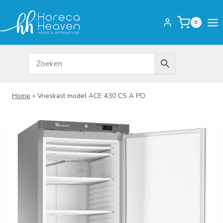
Doorgaan
naar
0
inhoud
Home
»
Vrieskast model ACE 430 CS A PO