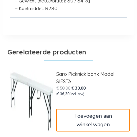
– Gewicht (nett0/bruto): 80 / 84 kg
– Koelmiddel: R290
Gerelateerde producten
Saro Picknick bank Model
SIESTA
Oorspronkelijke
Huidige
€
50,00
€
30,00
prijs
prijs
(
€
36,30
incl. btw)
was:
is:
€50,00.
€30,00.
Toevoegen aan
winkelwagen