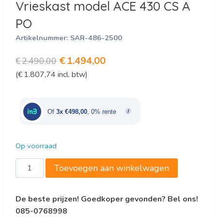
Vrieskast model ACE 430 CS A
PO
Artikelnummer:
SAR-486-2500
Oorspronkelijke
Huidige
€
1.494,00
€
2.490,00
(
€
1.807,74
incl. btw)
prijs
prijs
was:
is:
€2.490,00.
€1.494,00.
Of
3x €498,00
, 0% rente
Op voorraad
Vrieskast
Toevoegen aan winkelwagen
model
ACE
De beste prijzen! Goedkoper gevonden? Bel ons!
430
085-0768998
CS