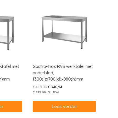
ktafel met
Gastro-Inox RVS werktafel met
onderblad,
(h)mm
1300(l)x700(d)x880(h)mm
e
e
Oorspronkelijke
Huidige
€
418,00
€
346,94
prijs
prijs
(
€
419,80
incl. btw)
was:
is:
8.
€418,00.
€346,94.
er
Lees verder