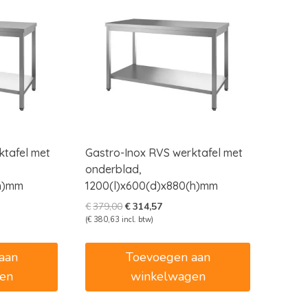
ktafel met
Gastro-Inox RVS werktafel met
onderblad,
(h)mm
1200(l)x600(d)x880(h)mm
e
e
Oorspronkelijke
Huidige
€
379,00
€
314,57
prijs
prijs
(
€
380,63
incl. btw)
was:
is:
6.
€379,00.
€314,57.
aan
Toevoegen aan
en
winkelwagen