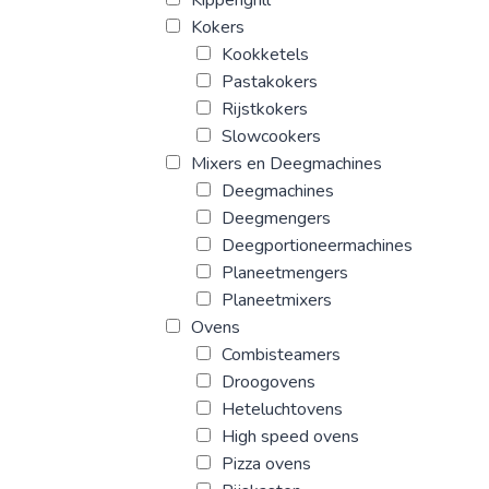
Kokers
Kookketels
Pastakokers
Rijstkokers
Slowcookers
Mixers en Deegmachines
Deegmachines
Deegmengers
Deegportioneermachines
Planeetmengers
Planeetmixers
Ovens
Combisteamers
Droogovens
Heteluchtovens
High speed ovens
Pizza ovens