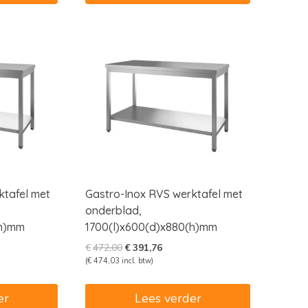
ktafel met
Gastro-Inox RVS werktafel met
onderblad,
(h)mm
1700(l)x600(d)x880(h)mm
e
e
Oorspronkelijke
Huidige
€
472,00
€
391,76
prijs
prijs
(
€
474,03
incl. btw)
was:
is:
4.
€472,00.
€391,76.
er
Lees verder