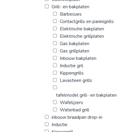
Grill- en bakplaten
Barbecues
Contactgrills en paninigrills
Elektrische bakplaten
Elektrische grillplaten
Gas bakplaten
Gas grillplaten
Inbouw bakplaten
Inductie gril
Kippengrills
Lavasteen grills
tafelmodel grill- en bakplaten
Wafelijzers
Waterbad grill
inbouw braadpan drop-in
Inductie
Kippengrill