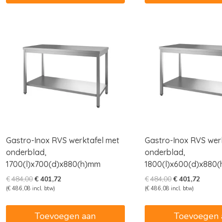
Gastro-Inox RVS werktafel met
Gastro-Inox RVS wer
onderblad,
onderblad,
1700(l)x700(d)x880(h)mm
1800(l)x600(d)x880
Oorspronkelijke
Huidige
Oorspronkelijk
Huidig
€
484,00
€
401,72
€
484,00
€
401,72
prijs
prijs
prijs
prijs
(
€
486,08
incl. btw)
(
€
486,08
incl. btw)
was:
is:
was:
is:
€484,00.
€401,72.
€484,00.
€401,7
Toevoegen aan
Toevoegen 