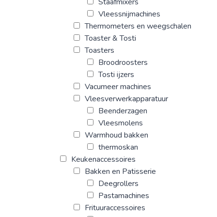
Staafmixers
Vleessnijmachines
Thermometers en weegschalen
Toaster & Tosti
Toasters
Broodroosters
Tosti ijzers
Vacumeer machines
Vleesverwerkapparatuur
Beenderzagen
Vleesmolens
Warmhoud bakken
thermoskan
Keukenaccessoires
Bakken en Patisserie
Deegrollers
Pastamachines
Frituuraccessoires