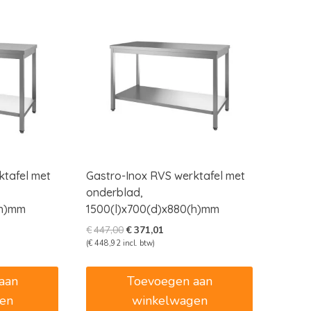
ktafel met
Gastro-Inox RVS werktafel met
onderblad,
(h)mm
1500(l)x700(d)x880(h)mm
e
e
Oorspronkelijke
Huidige
€
447,00
€
371,01
prijs
prijs
(
€
448,92
incl. btw)
was:
is:
9.
€447,00.
€371,01.
aan
Toevoegen aan
en
winkelwagen