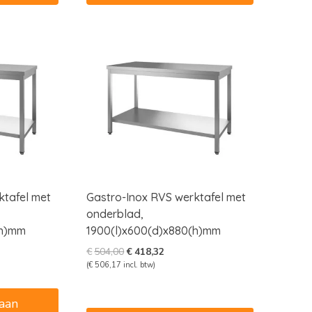
ktafel met
Gastro-Inox RVS werktafel met
onderblad,
(h)mm
1900(l)x600(d)x880(h)mm
e
e
Oorspronkelijke
Huidige
€
504,00
€
418,32
prijs
prijs
(
€
506,17
incl. btw)
was:
is:
2.
€504,00.
€418,32.
aan