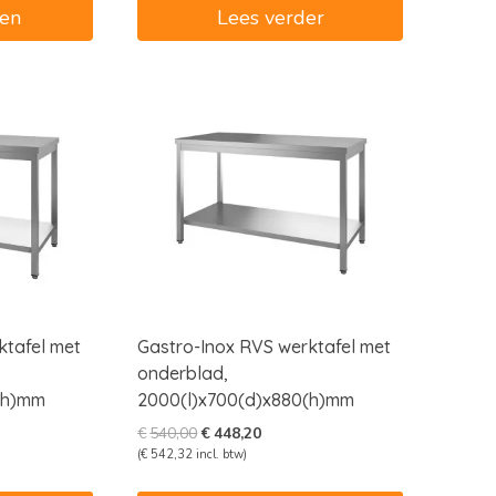
en
Lees verder
ktafel met
Gastro-Inox RVS werktafel met
onderblad,
(h)mm
2000(l)x700(d)x880(h)mm
e
e
Oorspronkelijke
Huidige
€
540,00
€
448,20
prijs
prijs
(
€
542,32
incl. btw)
was:
is: