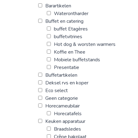
Barartikelen
Waterontharder
Buffet en catering
buffet Etagères
buffetvitrines
Hot dog & worsten warmers
Koffie en Thee
Mobiele buffetstands
Presentatie
Buffetartikelen
Deksel rvs en koper
Eco select
Geen categorie
Horecameubilair
Horecatafels
Keuken apparatuur
Braadsledes
Crêpe bakplaat