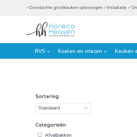
Doorgaan
Doordachte grootkeuken oplossingen
Installatie
On
naar
inhoud
RVS
Koelen en vriezen
Keuken a
Sortering
Categorieën
Afvalbakken