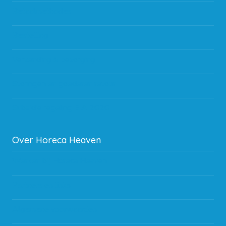
Betaalmethodes
Bestelling
Verzending & bezorging
Storingen en goederen retour
Subsidie regeling EIA 2020
Over Horeca Heaven
Werken bij Horeca Heaven
Partners en links
Algemene voorwaarden