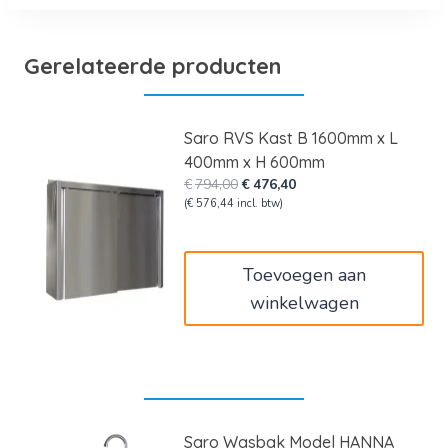
Gerelateerde producten
Saro RVS Kast B 1600mm x L
400mm x H 600mm
Oorspronkelijke
Huidige
€
794,00
€
476,40
prijs
prijs
(
€
576,44
incl. btw)
was:
is:
€794,00.
€476,40.
Toevoegen aan
winkelwagen
Saro Wasbak Model HANNA