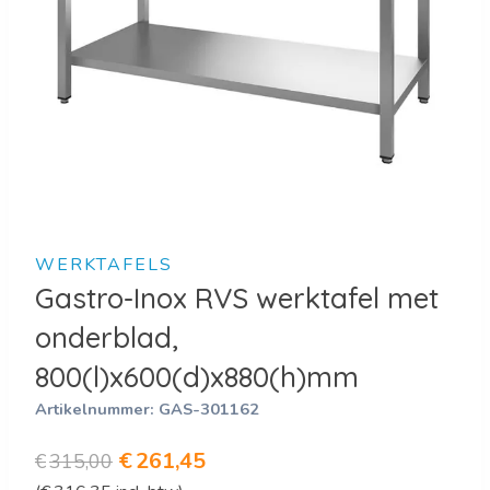
WERKTAFELS
Gastro-Inox RVS werktafel met
onderblad,
800(l)x600(d)x880(h)mm
Artikelnummer:
GAS-301162
Oorspronkelijke
Huidige
€
261,45
€
315,00