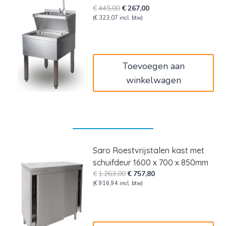
Oorspronkelijke
Huidige
€
445,00
€
267,00
prijs
prijs
(
€
323,07
incl. btw)
was:
is:
€445,00.
€267,00.
Toevoegen aan
winkelwagen
Saro Roestvrijstalen kast met
schuifdeur 1600 x 700 x 850mm
Oorspronkelijke
Huidige
€
1.263,00
€
757,80
prijs
prijs
(
€
916,94
incl. btw)
was:
is:
€1.263,00.
€757,80.