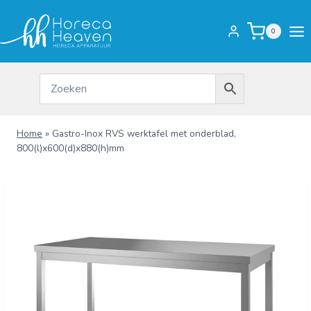
Doorgaan
naar
0
inhoud
Home
»
Gastro-Inox RVS werktafel met onderblad,
800(l)x600(d)x880(h)mm