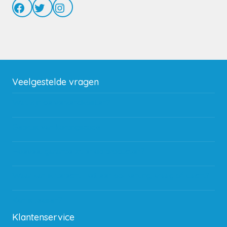
Facebook
Twitter
Instagram
Veelgestelde vragen
Wat zijn de verzendkosten?
Gebruik van kortingscode
Hoeveel garantie zit er op producten?
Waar kan ik terecht met een opmerking, vraag of klacht?
Kan ik leasen?
Klantenservice