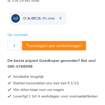
(
€
316,35
incl. btw)
prijs
prijs
was:
is:
€315,00.
€261,45.
Of
3x €87,15
, 0% rente
Op voorraad
Gastro-
Toevoegen aan winkelwagen
Inox
RVS
De beste prijzen! Goedkoper gevonden? Bel ons!
werktafel
085-0768998
met
onderblad,
Installatie mogelijk
800(l)x600(d)x880(h)mm
Klanten beoordelen ons met een 9.1/10
aantal
We zitten klaar voor uw vragen
Levertijd 1 tot 4 werkdagen, voor voorraadartikelen