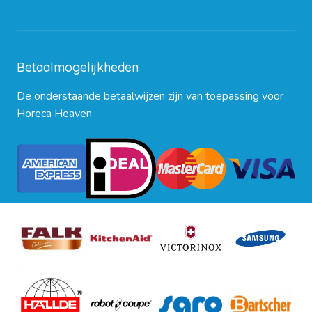
Contact opnemen
Blog
Betaalmogelijkheden
De onderstaande betaalwijzen zijn van toepassing voor
Horeca Heaven