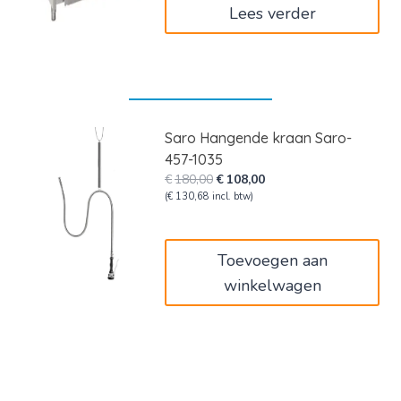
Lees verder
Saro Hangende kraan Saro-
457-1035
Oorspronkelijke
Huidige
€
180,00
€
108,00
prijs
prijs
(
€
130,68
incl. btw)
was:
is:
€180,00.
€108,00.
Toevoegen aan
winkelwagen