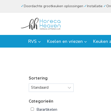
Doorgaan
Doordachte grootkeuken oplossingen
Installatie
On
naar
inhoud
RVS
Koelen en vriezen
Keuken a
Sortering
Categorieën
Barartikelen