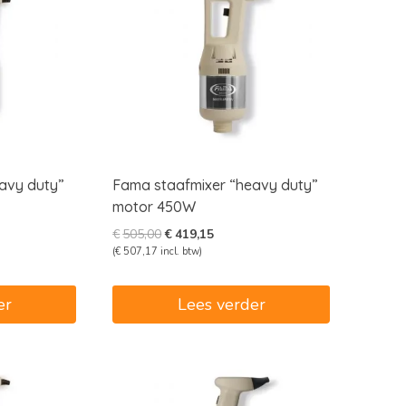
avy duty”
Fama staafmixer “heavy duty”
motor 450W
e
e
Oorspronkelijke
Huidige
€
505,00
€
419,15
prijs
prijs
(
€
507,17
incl. btw)
was:
is:
5.
€505,00.
€419,15.
er
Lees verder