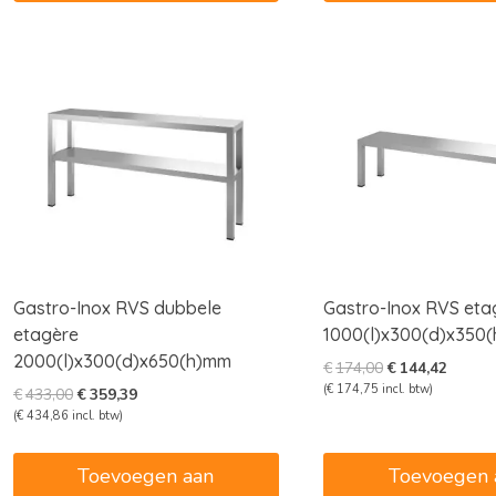
Gastro-Inox RVS dubbele
Gastro-Inox RVS eta
etagère
1000(l)x300(d)x350
2000(l)x300(d)x650(h)mm
Oorspronkelijk
Huidig
€
174,00
€
144,42
prijs
prijs
(
€
174,75
incl. btw)
Oorspronkelijke
Huidige
€
433,00
€
359,39
was:
is:
prijs
prijs
(
€
434,86
incl. btw)
€174,00.
€144,4
was:
is:
€433,00.
€359,39.
Toevoegen aan
Toevoegen 