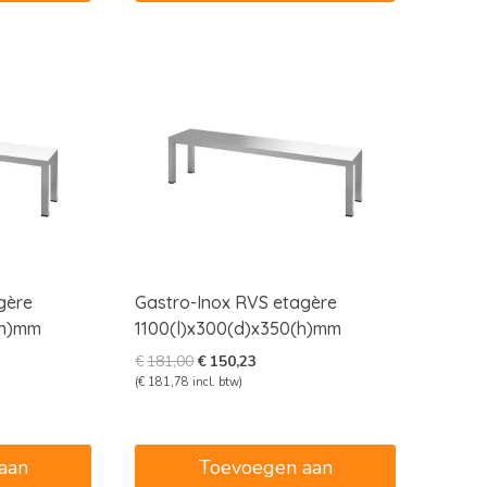
gère
Gastro-Inox RVS etagère
(h)mm
1100(l)x300(d)x350(h)mm
e
e
Oorspronkelijke
Huidige
€
181,00
€
150,23
prijs
prijs
(
€
181,78
incl. btw)
was:
is:
2.
€181,00.
€150,23.
aan
Toevoegen aan