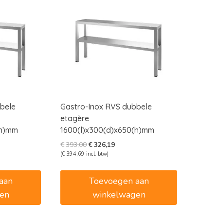
bele
Gastro-Inox RVS dubbele
etagère
(h)mm
1600(l)x300(d)x650(h)mm
e
e
Oorspronkelijke
Huidige
€
393,00
€
326,19
prijs
prijs
(
€
394,69
incl. btw)
was:
is:
7.
€393,00.
€326,19.
aan
Toevoegen aan
en
winkelwagen