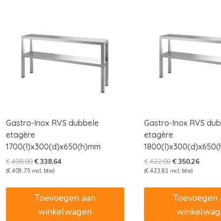
Gastro-Inox RVS dubbele
Gastro-Inox RVS dub
etagère
etagère
1700(l)x300(d)x650(h)mm
1800(l)x300(d)x650
Oorspronkelijke
Huidige
Oorspronkelijk
Huidig
€
408,00
€
338,64
€
422,00
€
350,26
prijs
prijs
prijs
prijs
(
€
409,75
incl. btw)
(
€
423,81
incl. btw)
was:
is:
was:
is:
€408,00.
€338,64.
€422,00.
€350,2
Toevoegen aan
Toevoegen 
winkelwagen
winkelwag