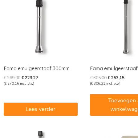
Fama emulgeerstaaf 300mm
Fama emulgeerstaa
Oorspronkelijke
Huidige
Oorspronkelijk
Huidig
€
269,00
€
223,27
€
305,00
€
253,15
prijs
prijs
prijs
prijs
(
€
270,16
incl. btw)
(
€
306,31
incl. btw)
was:
is:
was:
is:
€269,00.
€223,27.
€305,00.
€253,1
Toevoegen 
Lees verder
winkelwag