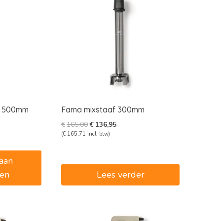
f 500mm
Fama mixstaaf 300mm
e
e
Oorspronkelijke
Huidige
€
165,00
€
136,95
prijs
prijs
(
€
165,71
incl. btw)
was:
is:
5.
€165,00.
€136,95.
aan
en
Lees verder