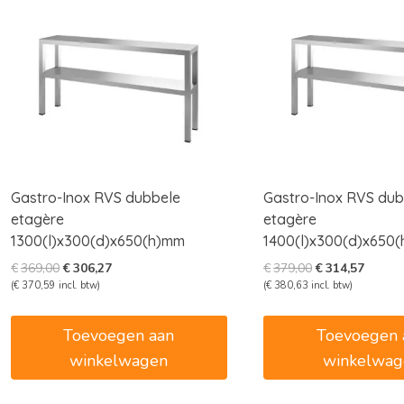
Gastro-Inox RVS dubbele
Gastro-Inox RVS dub
etagère
etagère
1300(l)x300(d)x650(h)mm
1400(l)x300(d)x650
Oorspronkelijke
Huidige
Oorspronkelijk
Huidig
€
369,00
€
306,27
€
379,00
€
314,57
prijs
prijs
prijs
prijs
(
€
370,59
incl. btw)
(
€
380,63
incl. btw)
was:
is:
was:
is:
€369,00.
€306,27.
€379,00.
€314,5
Toevoegen aan
Toevoegen 
winkelwagen
winkelwag