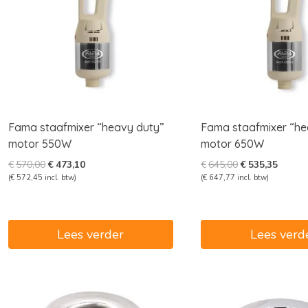
Fama staafmixer “heavy duty”
Fama staafmixer “he
motor 550W
motor 650W
Oorspronkelijke
Huidige
Oorspronkelijk
Huidig
€
570,00
€
473,10
€
645,00
€
535,35
prijs
prijs
prijs
prijs
(
€
572,45
incl. btw)
(
€
647,77
incl. btw)
was:
is:
was:
is:
€570,00.
€473,10.
€645,00.
€535,3
Lees verder
Lees verd