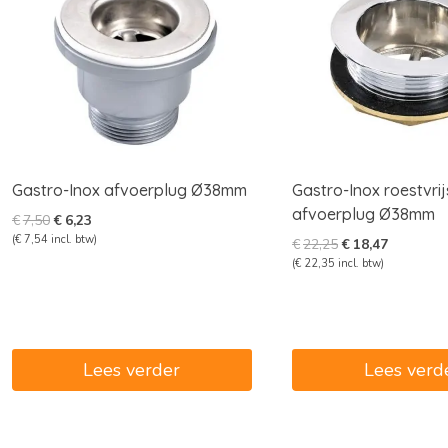
Gastro-Inox afvoerplug Ø38mm
Gastro-Inox roestvrij
afvoerplug Ø38mm
Oorspronkelijke
Huidige
€
7,50
€
6,23
prijs
prijs
(
€
7,54
incl. btw)
Oorspronkelijke
Huidige
€
22,25
€
18,47
was:
is:
prijs
prijs
(
€
22,35
incl. btw)
€7,50.
€6,23.
was:
is:
€22,25.
€18,47.
Lees verder
Lees verd