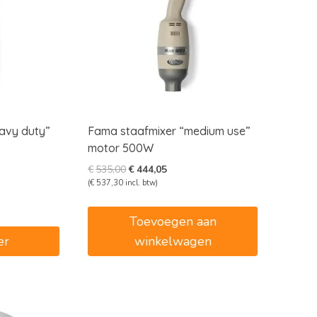
avy duty”
Fama staafmixer “medium use”
motor 500W
e
e
Oorspronkelijke
Huidige
€
535,00
€
444,05
prijs
prijs
(
€
537,30
incl. btw)
was:
is:
5.
€535,00.
€444,05.
Toevoegen aan
er
winkelwagen