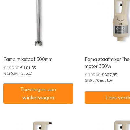
Fama mixstaaf 500mm
Fama staafmixer “he
motor 350W
Oorspronkelijke
Huidige
€
195,00
€
161,85
prijs
prijs
(
€
195,84
incl. btw)
Oorspronkelijk
Huidig
€
395,00
€
327,85
was:
is:
prijs
prijs
(
€
396,70
incl. btw)
€195,00.
€161,85.
was:
is:
Toevoegen aan
€395,00.
€327,8
winkelwagen
Lees verd