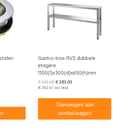
stalen
Gastro-Inox RVS dubbele
etagère
1100(l)x300(d)x650(h)mm
Oorspronkelijke
Huidige
€
341,00
€
283,03
prijs
prijs
(
€
342,47
incl. btw)
was:
is:
€341,00.
€283,03.
Toevoegen aan
er
winkelwagen