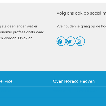
Volg ons ook op social 
j als geen ander wat er
We houden je graag op de ho
ronomie professionals waar
en worden. Uniek en
Facebook
Twitter
Instagram
service
Over Horeca Heaven
thodes
Werken bij Horeca Heaven
g
Partners en links