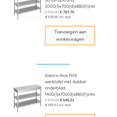
achteropstand,
2000(l)x700(d)x880(h)mm
Oorspronkelijke
Huidige
€
925,00
€
767,75
prijs
prijs
(
€
928,98
incl. btw)
was:
is:
€925,00.
€767,75.
Toevoegen aan
winkelwagen
Gastro-Inox RVS
werktafel met dubbel
onderblad,
1400(l)x700(d)x880(h)mm
Oorspronkelijke
Huidige
€
657,00
€
545,31
prijs
prijs
(
€
659,83
incl. btw)
was:
is:
€657,00.
€545,31.