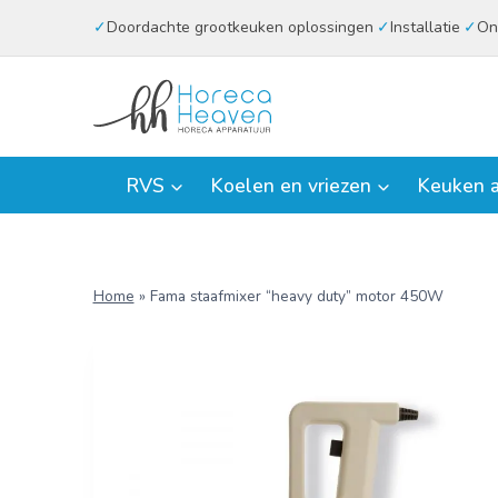
Doorgaan
Doordachte grootkeuken oplossingen
Installatie
On
naar
inhoud
RVS
Koelen en vriezen
Keuken a
Home
»
Fama staafmixer “heavy duty” motor 450W