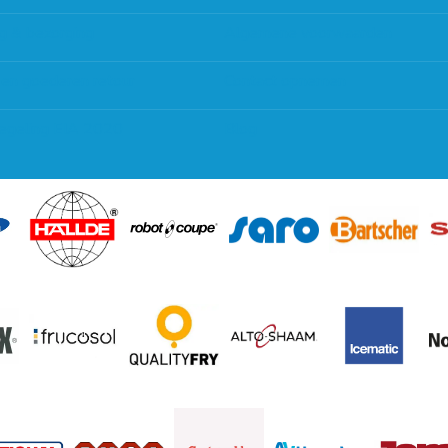
g & bezorging
Algemene voorwaarden
 en goederen retour
Contact opnemen
regeling EIA 2020
Blog