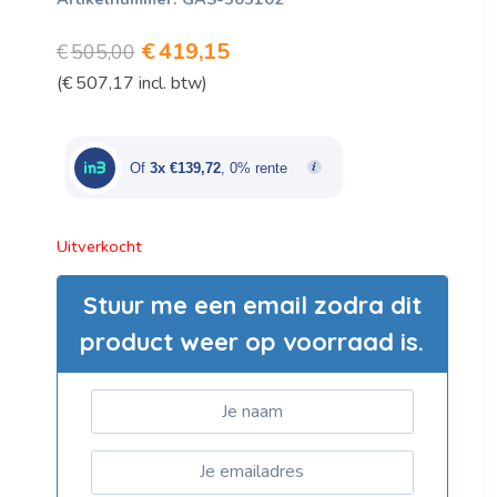
Oorspronkelijke
Huidige
€
419,15
€
505,00
(
€
507,17
incl. btw)
prijs
prijs
was:
is:
€505,00.
€419,15.
Of
3x €139,72
, 0% rente
Uitverkocht
Stuur me een email zodra dit
product weer op voorraad is.