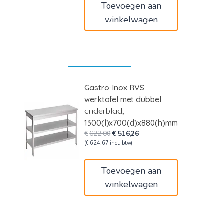
Toevoegen aan
winkelwagen
Gastro-Inox RVS
werktafel met dubbel
onderblad,
1300(l)x700(d)x880(h)mm
Oorspronkelijke
Huidige
€
622,00
€
516,26
prijs
prijs
(
€
624,67
incl. btw)
was:
is:
€622,00.
€516,26.
Toevoegen aan
winkelwagen