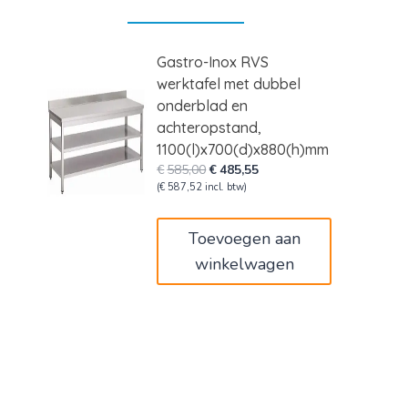
Gastro-Inox RVS
werktafel met dubbel
onderblad en
achteropstand,
1100(l)x700(d)x880(h)mm
Oorspronkelijke
Huidige
€
585,00
€
485,55
prijs
prijs
(
€
587,52
incl. btw)
was:
is:
€585,00.
€485,55.
Toevoegen aan
winkelwagen