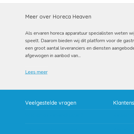
Meer over Horeca Heaven
Als ervaren horeca apparatuur specialisten weten wi
speelt. Daarom bieden wij dit platform voor de gast
een groot aantal leveranciers en diensten aangebod
afgewogen in aanbod van...
Lees meer
Veelgestelde vragen
Klanten
Wat zijn de verzendkosten?
Betaalme
Gebruik van kortingscode
Bestellin