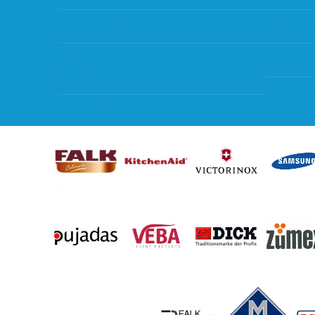
Hoeveel garantie zit er op producten?
Verzendin
Waar kan ik terecht met een opmerking,
Storingen
vraag of klacht?
Subsidie 
Kan ik leasen?