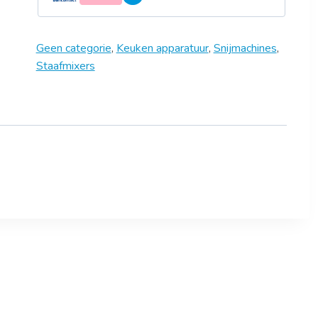
Geen categorie
,
Keuken apparatuur
,
Snijmachines
,
Staafmixers