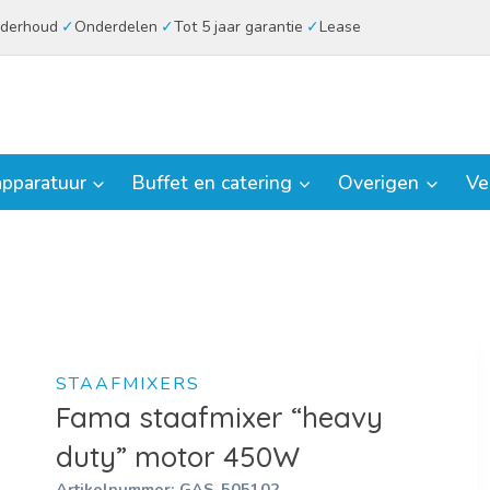
derhoud
Onderdelen
Tot 5 jaar garantie
Lease
pparatuur
Buffet en catering
Overigen
Ve
STAAFMIXERS
Fama staafmixer “heavy
duty” motor 450W
Artikelnummer:
GAS-505102