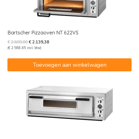
Bartscher Pizzaoven NT 622VS
Oorspronkelijke
Huidige
€
2.609,00
€
2.139,38
prijs
prijs
(
€
2.588,65
incl. btw)
was:
is:
€2.609,00.
€2.139,38.
Toevoegen aan winkelwagen