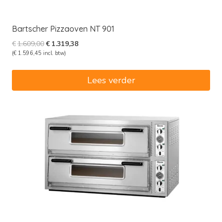
Bartscher Pizzaoven NT 901
Oorspronkelijke
Huidige
€
1.609,00
€
1.319,38
prijs
prijs
(
€
1.596,45
incl. btw)
was:
is:
€1.609,00.
€1.319,38.
Lees verder