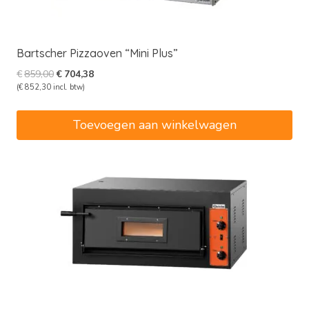
Bartscher Pizzaoven “Mini Plus”
Oorspronkelijke
Huidige
€
859,00
€
704,38
prijs
prijs
(
€
852,30
incl. btw)
was:
is:
€859,00.
€704,38.
Toevoegen aan winkelwagen