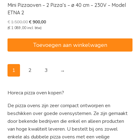
Mini Pizzaoven – 2 Pizza’s – ø 40 cm – 230V – Model
ETNA 2
Oorspronkelijke
Huidige
€
1.500,00
€
900,00
prijs
prijs
(
€
1.089,00
incl. btw)
was:
is:
€1.500,00.
€900,00.
Toevoegen aan winkelwagen
1
2
3
→
Horeca pizza oven kopen?
De pizza ovens zijn zeer compact ontworpen en
beschikken over goede ovensystemen. Ze zijn gemaakt
door bekende bedrijven die enkel en alleen producten
van hoge kwaliteit leveren. U bestelt bij ons zowel
enkele als dubbele pizza ovens met een veilige