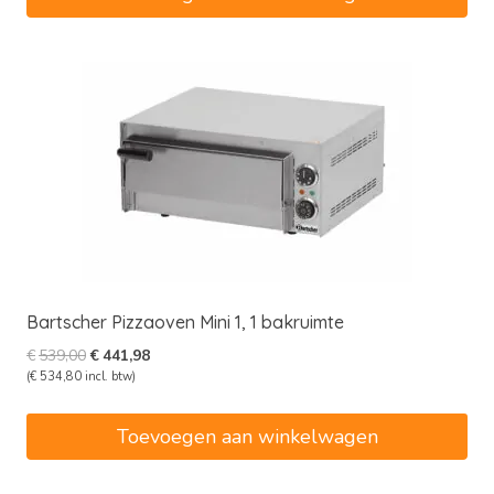
Bartscher Pizzaoven Mini 1, 1 bakruimte
Oorspronkelijke
Huidige
€
539,00
€
441,98
prijs
prijs
(
€
534,80
incl. btw)
was:
is:
€539,00.
€441,98.
Toevoegen aan winkelwagen