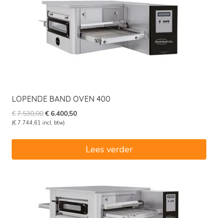
LOPENDE BAND OVEN 400
Oorspronkelijke
Huidige
€
7.530,00
€
6.400,50
prijs
prijs
(
€
7.744,61
incl. btw)
was:
is:
€7.530,00.
€6.400,50.
Lees verder