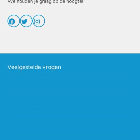
We houden je graag op de hoogte!
Facebook
Twitter
Instagram
Veelgestelde vragen
Wat zijn de verzendkosten?
Gebruik van kortingscode
Hoeveel garantie zit er op producten?
Waar kan ik terecht met een opmerking, vraag of klacht?