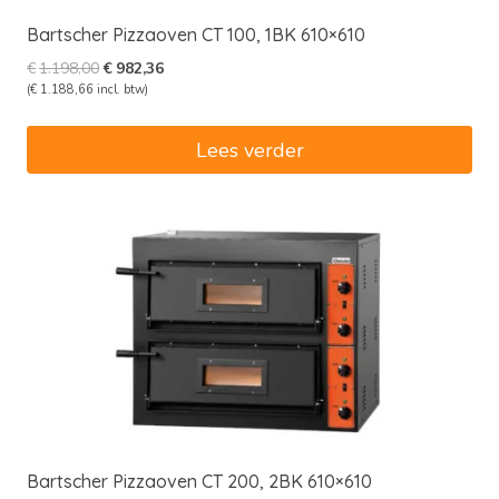
Bartscher Pizzaoven CT 100, 1BK 610×610
Oorspronkelijke
Huidige
€
1.198,00
€
982,36
prijs
prijs
(
€
1.188,66
incl. btw)
was:
is:
€1.198,00.
€982,36.
Lees verder
Bartscher Pizzaoven CT 200, 2BK 610×610