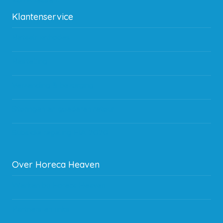
Kan ik leasen?
Klantenservice
Betaalmethodes
Bestelling
Verzending & bezorging
Storingen en goederen retour
Subsidie regeling EIA 2020
Over Horeca Heaven
Werken bij Horeca Heaven
Partners en links