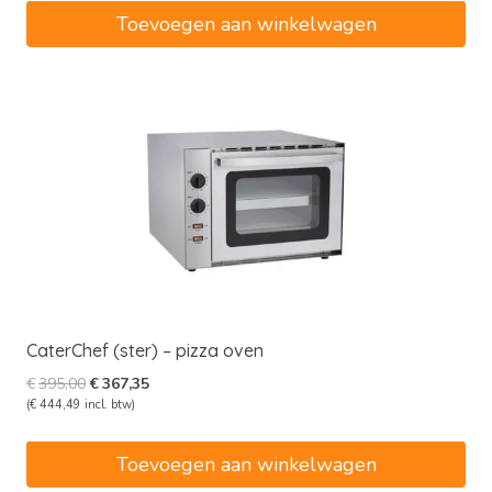
€265,00.
€246,45.
Toevoegen aan winkelwagen
CaterChef (ster) – pizza oven
Oorspronkelijke
Huidige
€
395,00
€
367,35
prijs
prijs
(
€
444,49
incl. btw)
was:
is:
€395,00.
€367,35.
Toevoegen aan winkelwagen