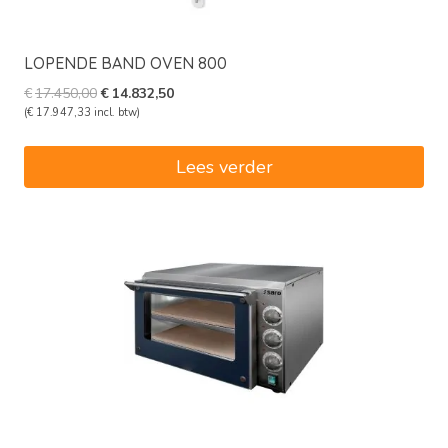
LOPENDE BAND OVEN 800
Oorspronkelijke
Huidige
€
17.450,00
€
14.832,50
prijs
prijs
(
€
17.947,33
incl. btw)
was:
is:
€17.450,00.
€14.832,50.
Lees verder