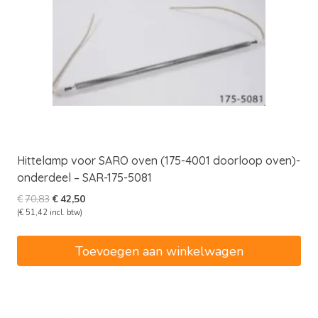
Hittelamp voor SARO oven (175-4001 doorloop oven)-
onderdeel – SAR-175-5081
Oorspronkelijke
Huidige
€
70,83
€
42,50
prijs
prijs
(
€
51,42
incl. btw)
was:
is:
€70,83.
€42,50.
Toevoegen aan winkelwagen