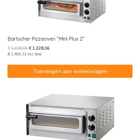
Bartscher Pizzaoven “Mini Plus 2”
Oorspronkelijke
Huidige
€
1.498,00
€
1.228,36
prijs
prijs
(
€
1.486,32
incl. btw)
was:
is:
€1.498,00.
€1.228,36.
Toevoegen aan winkelwagen