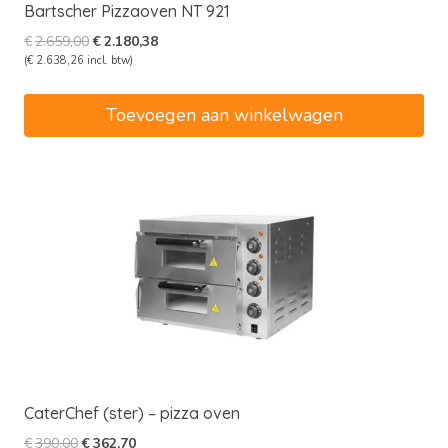
Bartscher Pizzaoven NT 921
Oorspronkelijke
Huidige
€
2.659,00
€
2.180,38
prijs
prijs
(
€
2.638,26
incl. btw)
was:
is:
€2.659,00.
€2.180,38.
Toevoegen aan winkelwagen
CaterChef (ster) – pizza oven
Oorspronkelijke
Huidige
€
390,00
€
362,70