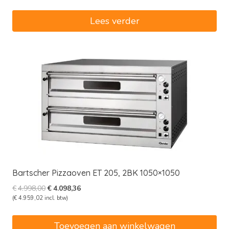
was:
is:
€2.898,00.
€2.376,36.
Lees verder
Bartscher Pizzaoven ET 205, 2BK 1050×1050
Oorspronkelijke
Huidige
€
4.998,00
€
4.098,36
prijs
prijs
(
€
4.959,02
incl. btw)
was:
is:
€4.998,00.
€4.098,36.
Toevoegen aan winkelwagen