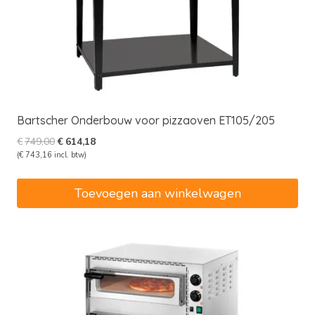
Bartscher Onderbouw voor pizzaoven ET105/205
Oorspronkelijke
Huidige
€
749,00
€
614,18
prijs
prijs
(
€
743,16
incl. btw)
was:
is:
€749,00.
€614,18.
Toevoegen aan winkelwagen