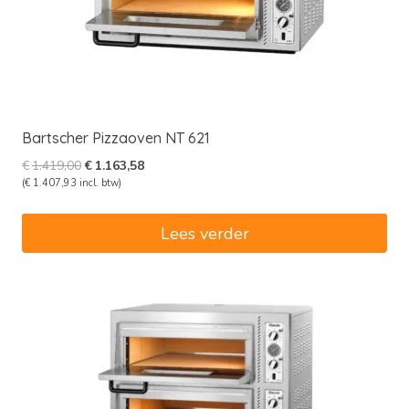
Bartscher Pizzaoven NT 621
Oorspronkelijke
Huidige
€
1.419,00
€
1.163,58
prijs
prijs
(
€
1.407,93
incl. btw)
was:
is:
€1.419,00.
€1.163,58.
Lees verder