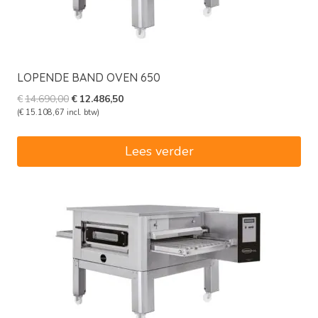
LOPENDE BAND OVEN 650
Oorspronkelijke
Huidige
€
14.690,00
€
12.486,50
prijs
prijs
(
€
15.108,67
incl. btw)
was:
is:
€14.690,00.
€12.486,50.
Lees verder