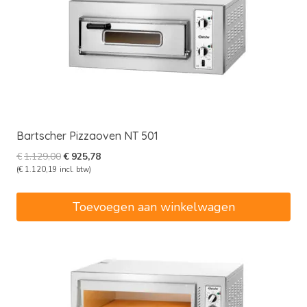
Bartscher Pizzaoven NT 501
Oorspronkelijke
Huidige
€
1.129,00
€
925,78
prijs
prijs
(
€
1.120,19
incl. btw)
was:
is:
€1.129,00.
€925,78.
Toevoegen aan winkelwagen