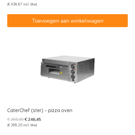
prijs
prijs
(
€
438,87
incl. btw)
was:
is:
€390,00.
€362,70.
Toevoegen aan winkelwagen
CaterChef (ster) – pizza oven
Oorspronkelijke
Huidige
€
265,00
€
246,45
prijs
prijs
(
€
298,20
incl. btw)
was:
is: