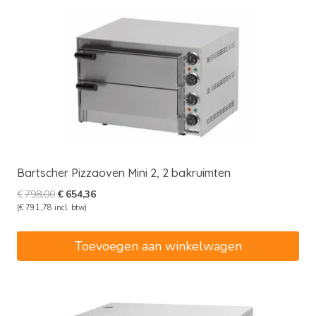
Bartscher Pizzaoven Mini 2, 2 bakruimten
Oorspronkelijke
Huidige
€
798,00
€
654,36
prijs
prijs
(
€
791,78
incl. btw)
was:
is:
€798,00.
€654,36.
Toevoegen aan winkelwagen