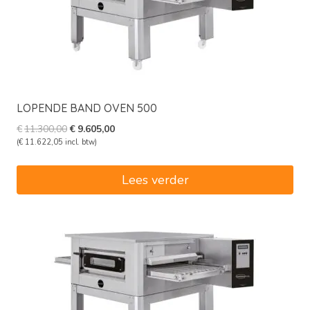
LOPENDE BAND OVEN 500
Oorspronkelijke
Huidige
€
11.300,00
€
9.605,00
prijs
prijs
(
€
11.622,05
incl. btw)
was:
is:
€11.300,00.
€9.605,00.
Lees verder