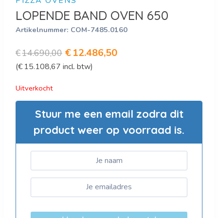
PIZZA OVENS
LOPENDE BAND OVEN 650
Artikelnummer:
COM-7485.0160
Oorspronkelijke
Huidige
€
12.486,50
€
14.690,00
(
€
15.108,67
incl. btw)
prijs
prijs
was:
is:
Uitverkocht
€14.690,00.
€12.486,50.
Stuur me een email zodra dit
product weer op voorraad is.