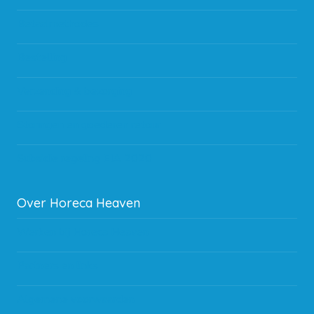
Betaalmethodes
Bestelling
Verzending & bezorging
Storingen en goederen retour
Subsidie regeling EIA 2020
Over Horeca Heaven
Werken bij Horeca Heaven
Partners en links
Algemene voorwaarden