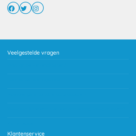
Facebook
Twitter
Instagram
Veelgestelde vragen
Wat zijn de verzendkosten?
Gebruik van kortingscode
Hoeveel garantie zit er op producten?
Waar kan ik terecht met een opmerking, vraag of klacht?
Kan ik leasen?
Klantenservice