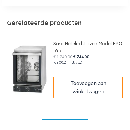
Gerelateerde producten
Saro Hetelucht oven Model EKO
595
Oorspronkelijke
Huidige
€
1.240,00
€
744,00
prijs
prijs
(
€
900,24
incl. btw)
was:
is:
€1.240,00.
€744,00.
Toevoegen aan
winkelwagen