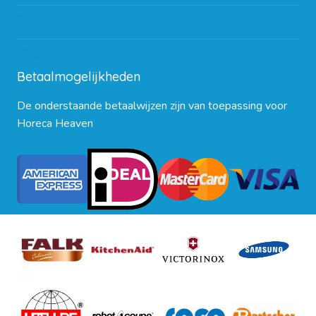
Contact opnemen
Blog
Betaalmogelijkheden
De onderstaande betaalwijzen zijn van toepassing voor
Horeca Heaven