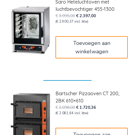
Saro Heteluchtoven met
luchtbevochtiger 455-1300
Oorspronkelijke
Huidige
€
3.995,00
€
2.397,00
prijs
prijs
(
€
2.900,37
incl. btw)
was:
is:
€3.995,00.
€2.397,00.
Toevoegen aan
winkelwagen
Bartscher Pizzaoven CT 200,
2BK 610×610
Oorspronkelijke
Huidige
€
2.098,00
€
1.720,36
prijs
prijs
(
€
2.081,64
incl. btw)
was:
is:
€2.098,00.
€1.720,36.
Toevoegen aan