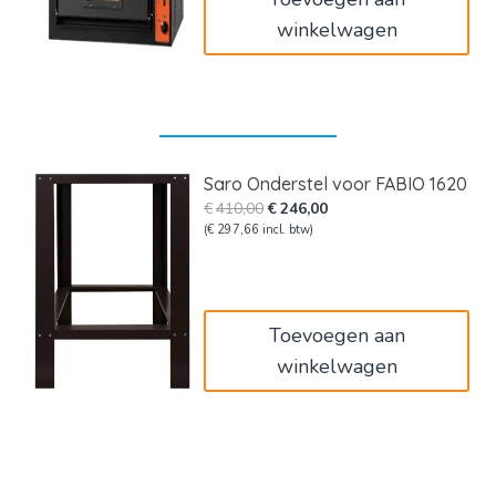
winkelwagen
Saro Onderstel voor FABIO 1620
Oorspronkelijke
Huidige
€
410,00
€
246,00
prijs
prijs
(
€
297,66
incl. btw)
was:
is:
€410,00.
€246,00.
Toevoegen aan
winkelwagen