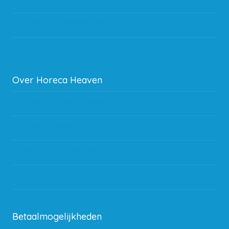
Storingen en goederen retour
Subsidie regeling EIA 2020
Over Horeca Heaven
Werken bij Horeca Heaven
Partners en links
Algemene voorwaarden
Contact opnemen
Blog
Betaalmogelijkheden