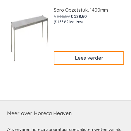
Saro Opzetstuk, 1400mm
Oorspronkelijke
Huidige
€
216,00
€
129,60
prijs
prijs
(
€
156,82
incl. btw)
was:
is:
€216,00.
€129,60.
Lees verder
Meer over Horeca Heaven
Als ervaren horeca apparatuur specialisten weten wij als