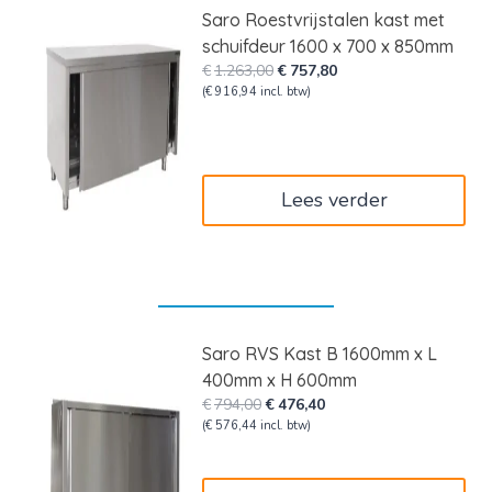
Saro Roestvrijstalen kast met
schuifdeur 1600 x 700 x 850mm
Oorspronkelijke
Huidige
€
1.263,00
€
757,80
prijs
prijs
(
€
916,94
incl. btw)
was:
is:
€1.263,00.
€757,80.
Lees verder
Saro RVS Kast B 1600mm x L
400mm x H 600mm
Oorspronkelijke
Huidige
€
794,00
€
476,40
prijs
prijs
(
€
576,44
incl. btw)
was:
is:
€794,00.
€476,40.