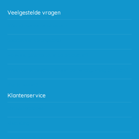
Veelgestelde vragen
Wat zijn de verzendkosten?
Gebruik van kortingscode
Hoeveel garantie zit er op producten?
Waar kan ik terecht met een opmerking, vraag of klacht?
Kan ik leasen?
Klantenservice
Betaalmethodes
Bestelling
Verzending & bezorging