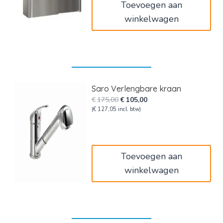
Toevoegen aan
winkelwagen
Saro Verlengbare kraan
Oorspronkelijke
Huidige
€
175,00
€
105,00
prijs
prijs
(
€
127,05
incl. btw)
was:
is:
€175,00.
€105,00.
Toevoegen aan
winkelwagen