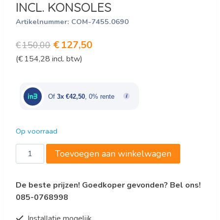
INCL. KONSOLES
Artikelnummer:
COM-7455.0690
Oorspronkelijke
Huidige
€
127,50
€
150,00
(
€
154,28
incl. btw)
prijs
prijs
was:
is:
€150,00.
€127,50.
Of
3x €42,50
, 0% rente
Op voorraad
400
Toevoegen aan winkelwagen
RVS
WANDSCHAP
De beste prijzen! Goedkoper gevonden? Bel ons!
1600
085-0768998
INCL.
KONSOLES
Installatie mogelijk