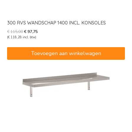
300 RVS WANDSCHAP 1400 INCL. KONSOLES
Oorspronkelijke
Huidige
€
115,00
€
97,75
prijs
prijs
(
€
118,28
incl. btw)
was:
is:
€115,00.
€97,75.
Toevoegen aan winkelwagen