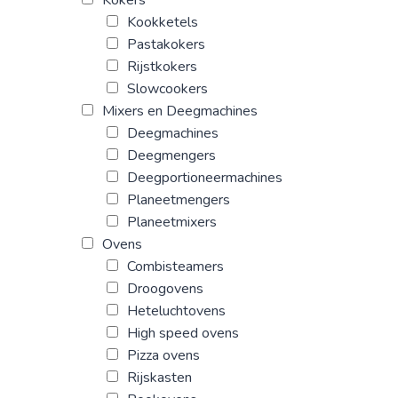
Kookketels
Pastakokers
Rijstkokers
Slowcookers
Mixers en Deegmachines
Deegmachines
Deegmengers
Deegportioneermachines
Planeetmengers
Planeetmixers
Ovens
Combisteamers
Droogovens
Heteluchtovens
High speed ovens
Pizza ovens
Rijskasten