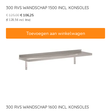
300 RVS WANDSCHAP 1500 INCL. KONSOLES
Oorspronkelijke
Huidige
€
125,00
€
106,25
prijs
prijs
(
€
128,56
incl. btw)
was:
is:
€125,00.
€106,25.
Toevoegen aan winkelwagen
300 RVS WANDSCHAP 1600 INCL. KONSOLES