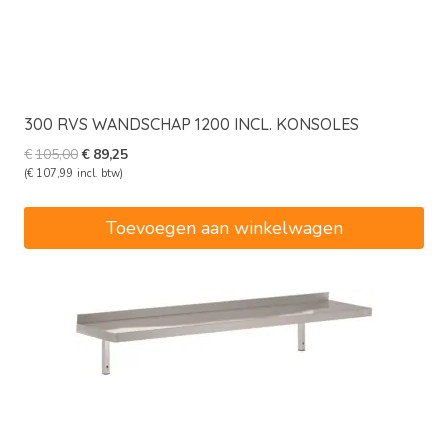
300 RVS WANDSCHAP 1200 INCL. KONSOLES
Oorspronkelijke
Huidige
€
105,00
€
89,25
prijs
prijs
(
€
107,99
incl. btw)
was:
is:
€105,00.
€89,25.
Toevoegen aan winkelwagen