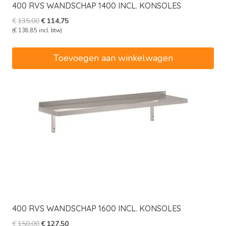
400 RVS WANDSCHAP 1400 INCL. KONSOLES
Oorspronkelijke
Huidige
€
135,00
€
114,75
prijs
prijs
(
€
138,85
incl. btw)
was:
is:
€135,00.
€114,75.
Toevoegen aan winkelwagen
400 RVS WANDSCHAP 1600 INCL. KONSOLES
Oorspronkelijke
Huidige
€
150,00
€
127,50