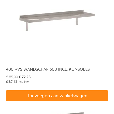
400 RVS WANDSCHAP 600 INCL. KONSOLES
Oorspronkelijke
Huidige
€
85,00
€
72,25
prijs
prijs
(
€
87,42
incl. btw)
was:
is:
€85,00.
€72,25.
Toevoegen aan winkelwagen