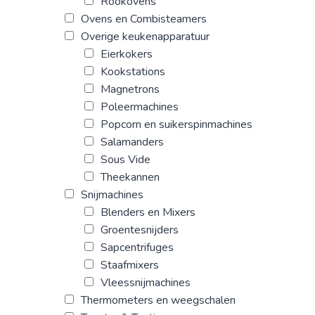
Rookovens
Ovens en Combisteamers
Overige keukenapparatuur
Eierkokers
Kookstations
Magnetrons
Poleermachines
Popcorn en suikerspinmachines
Salamanders
Sous Vide
Theekannen
Snijmachines
Blenders en Mixers
Groentesnijders
Sapcentrifuges
Staafmixers
Vleessnijmachines
Thermometers en weegschalen