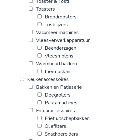
Toaster & Tosti
Toasters
Broodroosters
Tosti ijzers
Vacumeer machines
Vleesverwerkapparatuur
Beenderzagen
Vleesmolens
Warmhoud bakken
thermoskan
Keukenaccessoires
Bakken en Patisserie
Deegrollers
Pastamachines
Frituuraccessoires
Friet uitschepbakken
Oliefilters
Snackbereiders