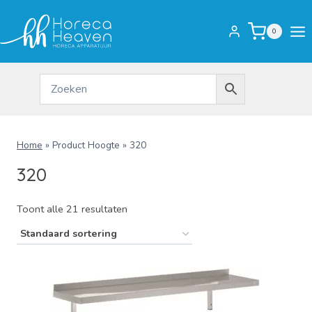
Doorgaan
naar
0
inhoud
Home
»
Product Hoogte
»
320
320
Toont alle 21 resultaten