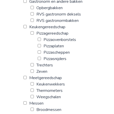
Gastronorm en andere bakken
Opbergbakken
RVS gastronorm deksels
RVS gastronormbakken
Keukengereedschap
Pizzagereedschap
Pizzaovenborstels
Pizzaplaten
Pizzascheppen
Pizzasnijders
Trechters
Zeven
Meetgereedschap
Keukenwekkers
Thermometers
Weegschalen
Messen
Broodmessen