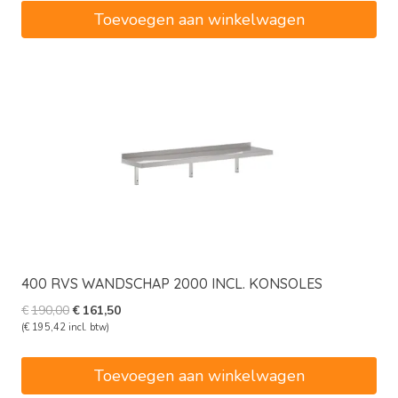
€175,00.
€148,75.
Toevoegen aan winkelwagen
400 RVS WANDSCHAP 2000 INCL. KONSOLES
Oorspronkelijke
Huidige
€
190,00
€
161,50
prijs
prijs
(
€
195,42
incl. btw)
was:
is:
€190,00.
€161,50.
Toevoegen aan winkelwagen