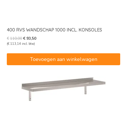
400 RVS WANDSCHAP 1000 INCL. KONSOLES
Oorspronkelijke
Huidige
€
110,00
€
93,50
prijs
prijs
(
€
113,14
incl. btw)
was:
is:
€110,00.
€93,50.
Toevoegen aan winkelwagen