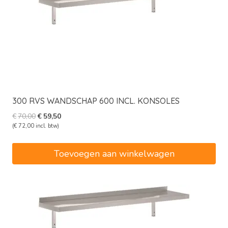
300 RVS WANDSCHAP 600 INCL. KONSOLES
Oorspronkelijke
Huidige
€
70,00
€
59,50
prijs
prijs
(
€
72,00
incl. btw)
was:
is:
€70,00.
€59,50.
Toevoegen aan winkelwagen