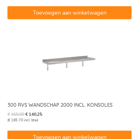
was:
is:
€155,00.
€131,75.
Toevoegen aan winkelwagen
300 RVS WANDSCHAP 2000 INCL. KONSOLES
Oorspronkelijke
Huidige
€
165,00
€
140,25
prijs
prijs
(
€
169,70
incl. btw)
was:
is:
€165,00.
€140,25.
Toevoegen aan winkelwagen