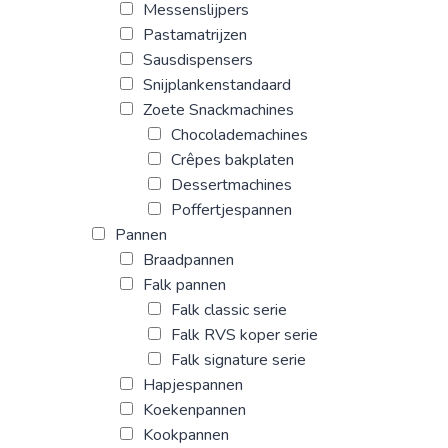
Messenslijpers
Pastamatrijzen
Sausdispensers
Snijplankenstandaard
Zoete Snackmachines
Chocolademachines
Crêpes bakplaten
Dessertmachines
Poffertjespannen
Pannen
Braadpannen
Falk pannen
Falk classic serie
Falk RVS koper serie
Falk signature serie
Hapjespannen
Koekenpannen
Kookpannen