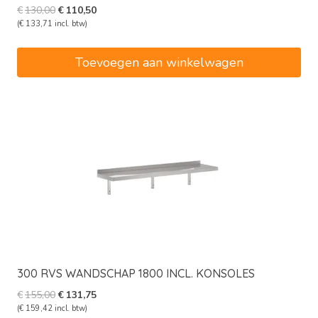
Oorspronkelijke
Huidige
€
130,00
€
110,50
prijs
prijs
(
€
133,71
incl. btw)
was:
is:
€130,00.
€110,50.
Toevoegen aan winkelwagen
300 RVS WANDSCHAP 1800 INCL. KONSOLES
Oorspronkelijke
Huidige
€
155,00
€
131,75
prijs
prijs
(
€
159,42
incl. btw)