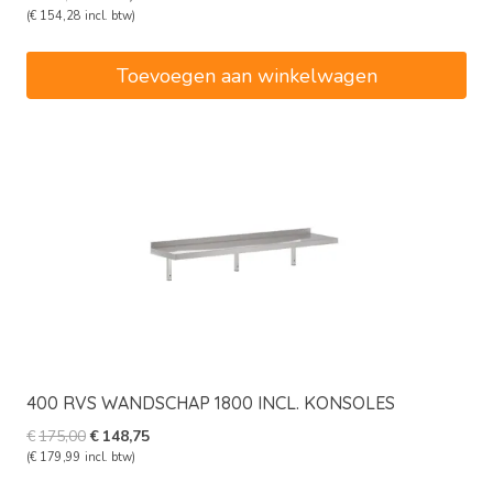
prijs
prijs
(
€
154,28
incl. btw)
was:
is:
€150,00.
€127,50.
Toevoegen aan winkelwagen
400 RVS WANDSCHAP 1800 INCL. KONSOLES
Oorspronkelijke
Huidige
€
175,00
€
148,75
prijs
prijs
(
€
179,99
incl. btw)
was:
is: