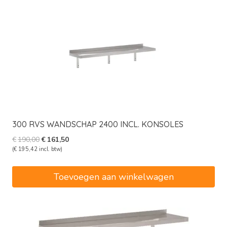
300 RVS WANDSCHAP 2400 INCL. KONSOLES
Oorspronkelijke
Huidige
€
190,00
€
161,50
prijs
prijs
(
€
195,42
incl. btw)
was:
is:
€190,00.
€161,50.
Toevoegen aan winkelwagen