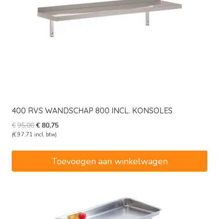
400 RVS WANDSCHAP 800 INCL. KONSOLES
Oorspronkelijke
Huidige
€
95,00
€
80,75
prijs
prijs
(
€
97,71
incl. btw)
was:
is:
€95,00.
€80,75.
Toevoegen aan winkelwagen