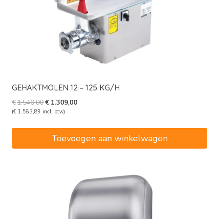
GEHAKTMOLEN 12 – 125 KG/H
Oorspronkelijke
Huidige
€
1.540,00
€
1.309,00
prijs
prijs
(
€
1.583,89
incl. btw)
was:
is:
€1.540,00.
€1.309,00.
Toevoegen aan winkelwagen