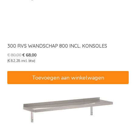
300 RVS WANDSCHAP 800 INCL. KONSOLES
Oorspronkelijke
Huidige
€
80,00
€
68,00
prijs
prijs
(
€
82,28
incl. btw)
was:
is:
€80,00.
€68,00.
Toevoegen aan winkelwagen