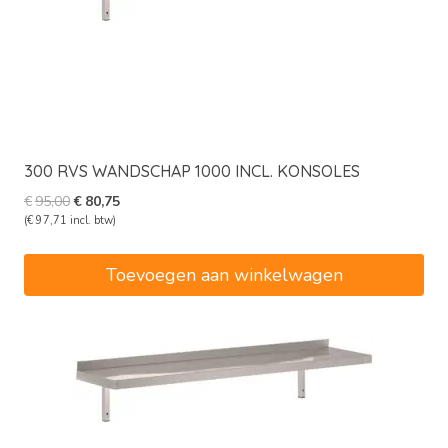
300 RVS WANDSCHAP 1000 INCL. KONSOLES
Oorspronkelijke
Huidige
€
95,00
€
80,75
prijs
prijs
(
€
97,71
incl. btw)
was:
is:
€95,00.
€80,75.
Toevoegen aan winkelwagen