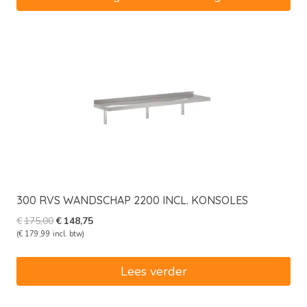
300 RVS WANDSCHAP 2200 INCL. KONSOLES
Oorspronkelijke
Huidige
€
175,00
€
148,75
prijs
prijs
(
€
179,99
incl. btw)
was:
is:
€175,00.
€148,75.
Lees verder