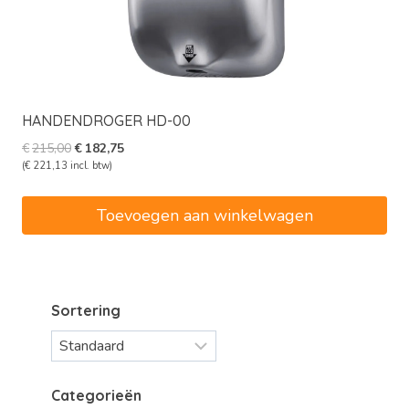
HANDENDROGER HD-00
Oorspronkelijke
Huidige
€
215,00
€
182,75
prijs
prijs
(
€
221,13
incl. btw)
was:
is:
€215,00.
€182,75.
Toevoegen aan winkelwagen
Sortering
Categorieën