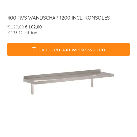
400 RVS WANDSCHAP 1200 INCL. KONSOLES
Oorspronkelijke
Huidige
€
120,00
€
102,00
prijs
prijs
(
€
123,42
incl. btw)
was:
is:
€120,00.
€102,00.
Toevoegen aan winkelwagen