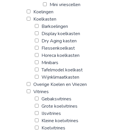
Mini vriescellen
Koelingen
Koelkasten
Barkoelingen
Display koelkasten
Dry Aging kasten
Flessenkoelkast
Horeca koelkasten
Minibars
Tafelmodel koelkast
Wijnklimaatkasten
Overige Koelen en Vriezen
Vitrines
Gebaksvitrines
Grote koelvitrines
IJsvitrines
Kleine koelvitrines
Koelvitrines