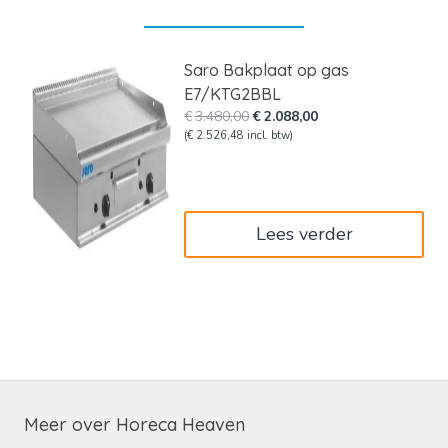
Saro Bakplaat op gas
E7/KTG2BBL
Oorspronkelijke
Huidige
€
3.480,00
€
2.088,00
prijs
prijs
(
€
2.526,48
incl. btw)
was:
is:
€3.480,00.
€2.088,00.
Lees verder
Meer over Horeca Heaven