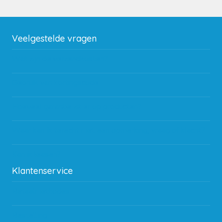
Veelgestelde vragen
Wat zijn de verzendkosten?
Gebruik van kortingscode
Hoeveel garantie zit er op producten?
Waar kan ik terecht met een opmerking, vraag of klacht?
Kan ik leasen?
Klantenservice
Betaalmethodes
Bestelling