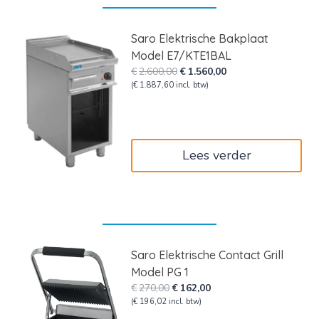
Saro Elektrische Bakplaat
Model E7/KTE1BAL
Oorspronkelijke
Huidige
€
2.600,00
€
1.560,00
prijs
prijs
(
€
1.887,60
incl. btw)
was:
is:
€2.600,00.
€1.560,00.
Lees verder
Saro Elektrische Contact Grill
Model PG 1
Oorspronkelijke
Huidige
€
270,00
€
162,00
prijs
prijs
(
€
196,02
incl. btw)
was:
is: