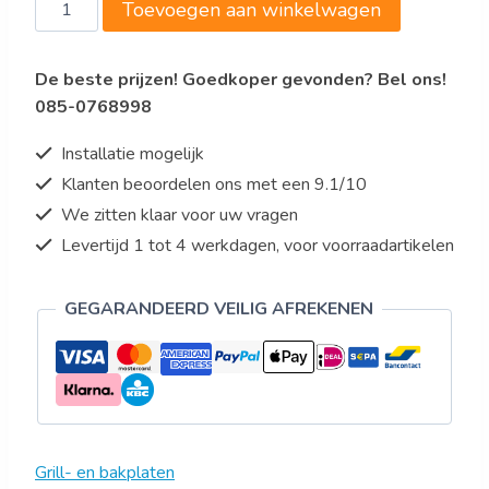
Toevoegen aan winkelwagen
Elektrische
bakplaat
De beste prijzen! Goedkoper gevonden? Bel ons!
900,
085-0768998
glad
aantal
Installatie mogelijk
Klanten beoordelen ons met een 9.1/10
We zitten klaar voor uw vragen
Levertijd 1 tot 4 werkdagen, voor voorraadartikelen
GEGARANDEERD VEILIG AFREKENEN
Grill- en bakplaten