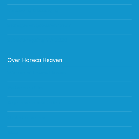
Verzending & bezorging
Storingen en goederen retour
Subsidie regeling EIA 2020
Over Horeca Heaven
Werken bij Horeca Heaven
Partners en links
Algemene voorwaarden
Contact opnemen
Blog