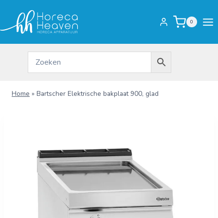
Doorgaan
naar
0
inhoud
Home
»
Bartscher Elektrische bakplaat 900, glad