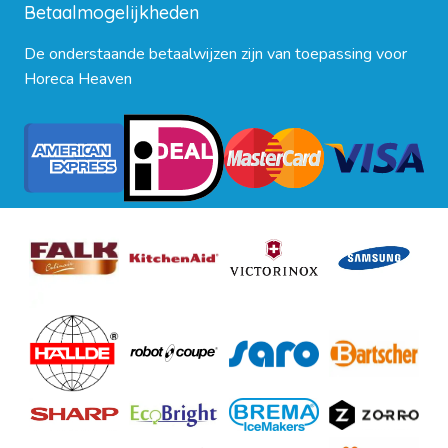
Betaalmogelijkheden
De onderstaande betaalwijzen zijn van toepassing voor
Horeca Heaven