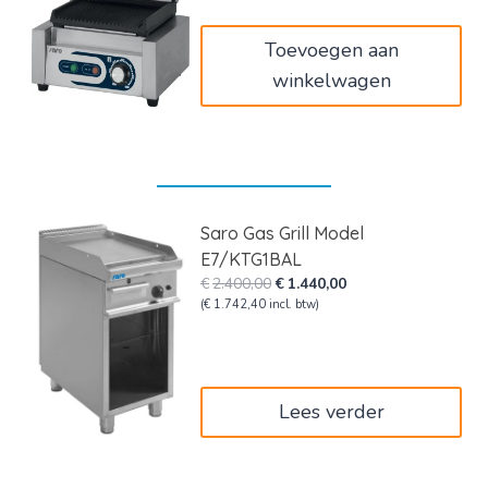
€270,00.
€162,00.
Toevoegen aan
winkelwagen
Saro Gas Grill Model
E7/KTG1BAL
Oorspronkelijke
Huidige
€
2.400,00
€
1.440,00
prijs
prijs
(
€
1.742,40
incl. btw)
was:
is:
€2.400,00.
€1.440,00.
Lees verder