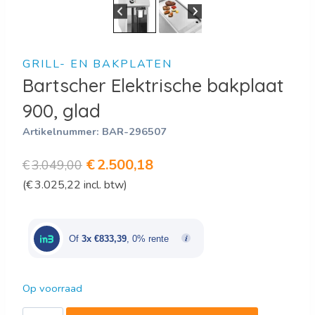
GRILL- EN BAKPLATEN
Bartscher Elektrische bakplaat
900, glad
Artikelnummer:
BAR-296507
Oorspronkelijke
Huidige
€
2.500,18
€
3.049,00
(
€
3.025,22
incl. btw)
prijs
prijs
was:
is:
€3.049,00.
€2.500,18.
Of
3x €833,39
, 0% rente
Op voorraad
Bartscher