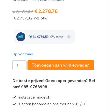
Oorspronkelijke
Huidige
€
2.278,78
€
2.779,00
(
€
2.757,32
incl. btw)
prijs
prijs
was:
is:
€2.779,00.
€2.278,78.
Of
3x €759,59
, 0% rente
Op voorraad
Bartscher
Toevoegen aan winkelwagen
Grillplaat
Gas
De beste prijzen! Goedkoper gevonden? Bel
700,
ons! 085-0768998
B400,
glad
Installatie mogelijk
aantal
Klanten beoordelen ons met een 9.1/10