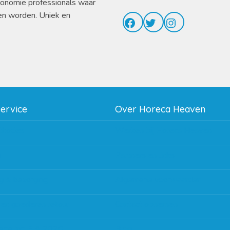
ronomie professionals waar
en worden. Uniek en
Facebook
Twitter
Instagram
service
Over Horeca Heaven
thodes
Werken bij Horeca Heaven
g
Partners en links
g & bezorging
Algemene voorwaarden
 en goederen retour
Contact opnemen
regeling EIA 2020
Blog