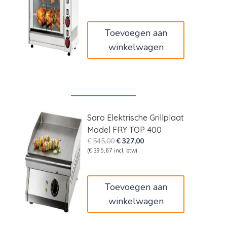
€2.449,00.
€2.008,18.
Toevoegen aan
winkelwagen
Saro Elektrische Grillplaat
Model FRY TOP 400
Oorspronkelijke
Huidige
€
545,00
€
327,00
prijs
prijs
(
€
395,67
incl. btw)
was:
is:
€545,00.
€327,00.
Toevoegen aan
winkelwagen