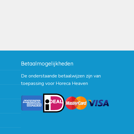
Betaalmogelijkheden
De onderstaande betaalwijzen zijn van
toepassing voor Horeca Heaven