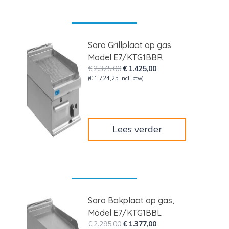
Saro Grillplaat op gas
Model E7/KTG1BBR
Oorspronkelijke
Huidige
€
2.375,00
€
1.425,00
prijs
prijs
(
€
1.724,25
incl. btw)
was:
is:
€2.375,00.
€1.425,00.
Lees verder
Saro Bakplaat op gas,
Model E7/KTG1BBL
Oorspronkelijke
Huidige
€
2.295,00
€
1.377,00