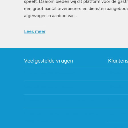
speelt. Daarom bieden wij dit platform voor de gast
een groot aantal leveranciers en diensten aangebod
afgewogen in aanbod van...
Lees meer
Veelgestelde vragen
Klanten
Wat zijn de verzendkosten?
Betaalme
Gebruik van kortingscode
Bestellin
Hoeveel garantie zit er op producten?
Verzendin
Waar kan ik terecht met een opmerking,
Storingen
vraag of klacht?
Subsidie 