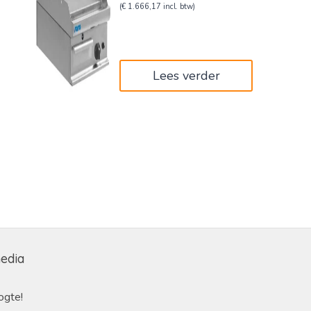
prijs
prijs
(
€
1.666,17
incl. btw)
was:
is:
€2.295,00.
€1.377,00.
Lees verder
media
ogte!