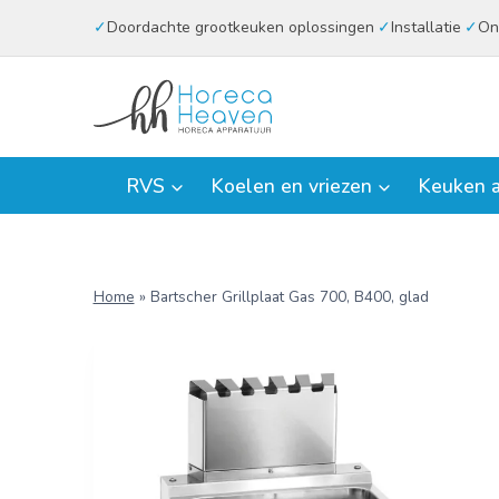
Doorgaan
Doordachte grootkeuken oplossingen
Installatie
On
naar
inhoud
RVS
Koelen en vriezen
Keuken a
Home
»
Bartscher Grillplaat Gas 700, B400, glad