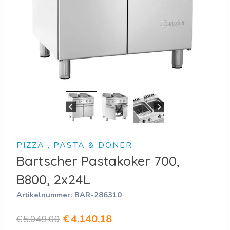
PIZZA , PASTA & DONER
Bartscher Pastakoker 700,
B800, 2x24L
Artikelnummer:
BAR-286310
Oorspronkelijke
Huidige
€
4.140,18
€
5.049,00