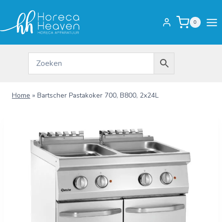
Doorgaan
naar
0
inhoud
Home
»
Bartscher Pastakoker 700, B800, 2x24L