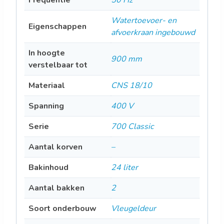
Frequentie
50 Hz
Watertoevoer- en
Eigenschappen
afvoerkraan ingebouwd
In hoogte
900 mm
verstelbaar tot
Materiaal
CNS 18/10
Spanning
400 V
Serie
700 Classic
Aantal korven
–
Bakinhoud
24 liter
Aantal bakken
2
Soort onderbouw
Vleugeldeur