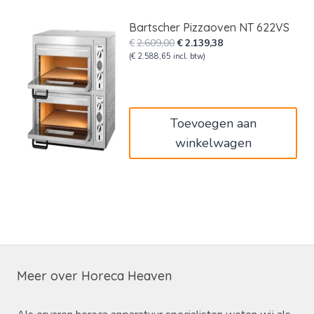
Bartscher Pizzaoven NT 622VS
Oorspronkelijke
Huidige
€
2.609,00
€
2.139,38
prijs
prijs
(
€
2.588,65
incl. btw)
was:
is:
€2.609,00.
€2.139,38.
Toevoegen aan
winkelwagen
Meer over Horeca Heaven