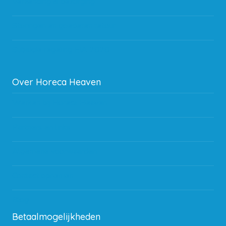
Verzending & bezorging
Storingen en goederen retour
Subsidie regeling EIA 2020
Over Horeca Heaven
Werken bij Horeca Heaven
Partners en links
Algemene voorwaarden
Contact opnemen
Blog
Betaalmogelijkheden