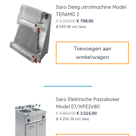
Saro Deeg uitrolmachine Model
TERAMO 2
Oorspronkelijke
Huidige
€
1.330,00
€
798,00
prijs
prijs
(
€
965,58
incl. btw)
was:
is:
€1.330,00.
€798,00.
Toevoegen aan
winkelwagen
Saro Elektrische Pastakoker
Model E7/KPE2V80
Oorspronkelijke
Huidige
€
5.860,00
€
3.516,00
prijs
prijs
(
€
4.254,36
incl. btw)
was:
is:
€5.860,00.
€3.516,00.