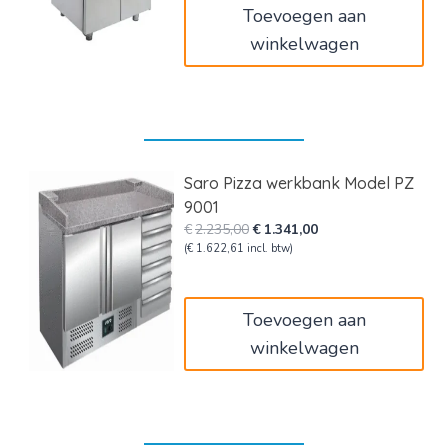
Toevoegen aan
winkelwagen
Saro Pizza werkbank Model PZ
9001
Oorspronkelijke
Huidige
€
2.235,00
€
1.341,00
prijs
prijs
(
€
1.622,61
incl. btw)
was:
is:
€2.235,00.
€1.341,00.
Toevoegen aan
winkelwagen