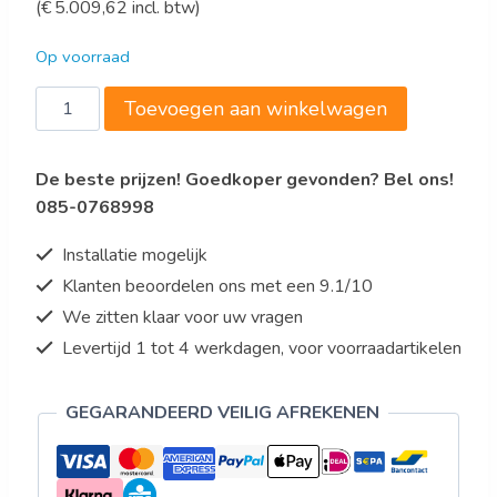
(
€
5.009,62
incl. btw)
prijs
prijs
was:
is:
Op voorraad
€5.049,00.
€4.140,18.
Bartscher
Toevoegen aan winkelwagen
Pastakoker
700,
De beste prijzen! Goedkoper gevonden? Bel ons!
B800,
085-0768998
2x24L
aantal
Installatie mogelijk
Klanten beoordelen ons met een 9.1/10
We zitten klaar voor uw vragen
Levertijd 1 tot 4 werkdagen, voor voorraadartikelen
GEGARANDEERD VEILIG AFREKENEN