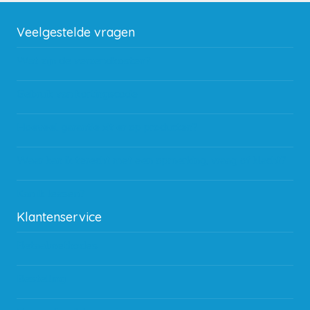
Veelgestelde vragen
Wat zijn de verzendkosten?
Gebruik van kortingscode
Hoeveel garantie zit er op producten?
Waar kan ik terecht met een opmerking, vraag of klacht?
Kan ik leasen?
Klantenservice
Betaalmethodes
Bestelling