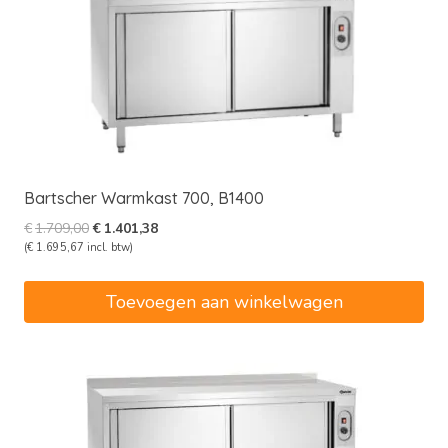
Bartscher Warmkast 700, B1400
Oorspronkelijke
Huidige
€
1.709,00
€
1.401,38
prijs
prijs
(
€
1.695,67
incl. btw)
was:
is:
€1.709,00.
€1.401,38.
Toevoegen aan winkelwagen