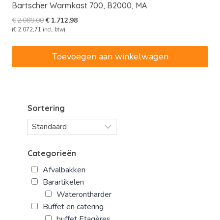
Bartscher Warmkast 700, B2000, MA
Oorspronkelijke
Huidige
€
2.089,00
€
1.712,98
prijs
prijs
(
€
2.072,71
incl. btw)
was:
is:
€2.089,00.
€1.712,98.
Toevoegen aan winkelwagen
Sortering
Categorieën
Afvalbakken
Barartikelen
Waterontharder
Buffet en catering
buffet Etagères