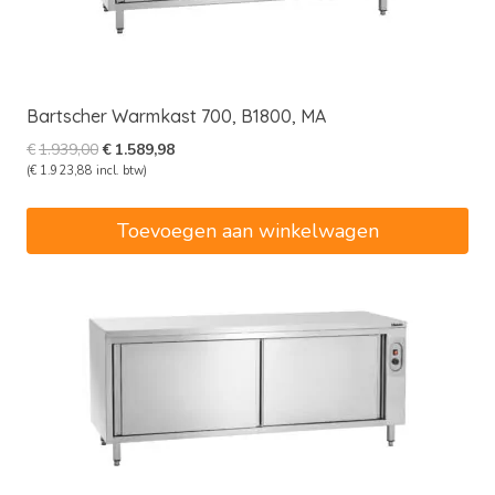
Bartscher Warmkast 700, B1800, MA
Oorspronkelijke
Huidige
€
1.939,00
€
1.589,98
prijs
prijs
(
€
1.923,88
incl. btw)
was:
is:
€1.939,00.
€1.589,98.
Toevoegen aan winkelwagen