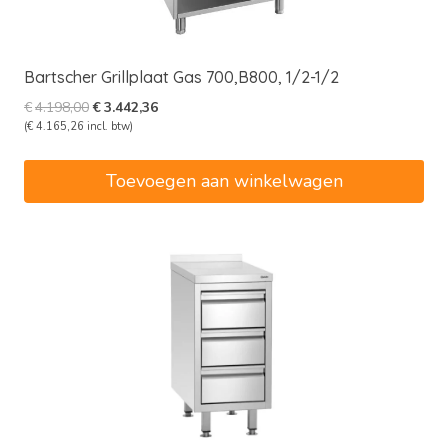
Bartscher Grillplaat Gas 700,B800, 1/2-1/2
Oorspronkelijke
Huidige
€
4.198,00
€
3.442,36
prijs
prijs
(
€
4.165,26
incl. btw)
was:
is:
€4.198,00.
€3.442,36.
Toevoegen aan winkelwagen