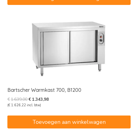
Bartscher Warmkast 700, B1200
Oorspronkelijke
Huidige
€
1.639,00
€
1.343,98
prijs
prijs
(
€
1.626,22
incl. btw)
was:
is:
€1.639,00.
€1.343,98.
Toevoegen aan winkelwagen