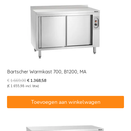
Bartscher Warmkast 700, B1200, MA
Oorspronkelijke
Huidige
€
1.669,00
€
1.368,58
prijs
prijs
(
€
1.655,98
incl. btw)
was:
is:
€1.669,00.
€1.368,58.
Toevoegen aan winkelwagen