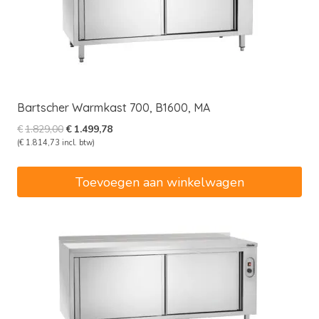
Bartscher Warmkast 700, B1600, MA
Oorspronkelijke
Huidige
€
1.829,00
€
1.499,78
prijs
prijs
(
€
1.814,73
incl. btw)
was:
is:
€1.829,00.
€1.499,78.
Toevoegen aan winkelwagen