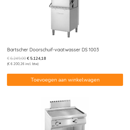
Bartscher Doorschuif-vaatwasser DS 1003
Oorspronkelijke
Huidige
€
6.249,00
€
5.124,18
prijs
prijs
(
€
6.200,26
incl. btw)
was:
is:
€6.249,00.
€5.124,18.
Toevoegen aan winkelwagen