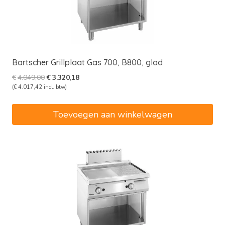
Bartscher Grillplaat Gas 700, B800, glad
Oorspronkelijke
Huidige
€
4.049,00
€
3.320,18
prijs
prijs
(
€
4.017,42
incl. btw)
was:
is:
€4.049,00.
€3.320,18.
Toevoegen aan winkelwagen