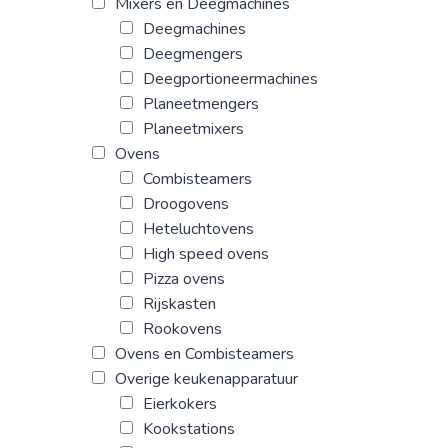
Mixers en Deegmachines
Deegmachines
Deegmengers
Deegportioneermachines
Planeetmengers
Planeetmixers
Ovens
Combisteamers
Droogovens
Heteluchtovens
High speed ovens
Pizza ovens
Rijskasten
Rookovens
Ovens en Combisteamers
Overige keukenapparatuur
Eierkokers
Kookstations