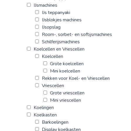
IJsmachines
IJs teppanyaki
IJsblokjes machines
IJsopslag
Room-, sorbet- en softijsmachines
Schilferijsmachines
Koelcellen en Vriescellen
Koelcellen
Grote koelcellen
Mini koelcellen
Rekken voor Koel- en Vriescellen
Vriescellen
Grote vriescellen
Mini vriescellen
Koelingen
Koelkasten
Barkoelingen
Display koelkasten