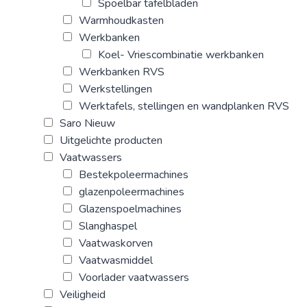
Spoelbar tafelbladen
Warmhoudkasten
Werkbanken
Koel- Vriescombinatie werkbanken
Werkbanken RVS
Werkstellingen
Werktafels, stellingen en wandplanken RVS
Saro Nieuw
Uitgelichte producten
Vaatwassers
Bestekpoleermachines
glazenpoleermachines
Glazenspoelmachines
Slanghaspel
Vaatwaskorven
Vaatwasmiddel
Voorlader vaatwassers
Veiligheid