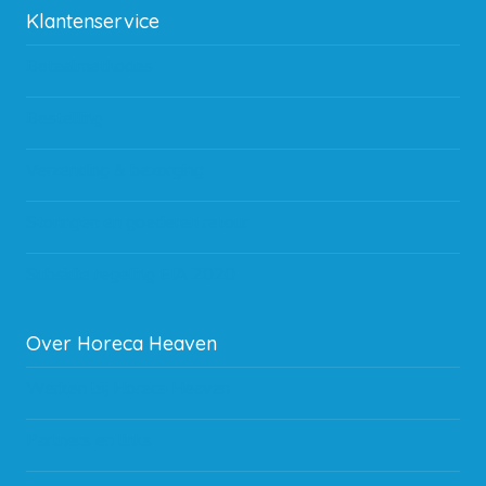
Klantenservice
Betaalmethodes
Bestelling
Verzending & bezorging
Storingen en goederen retour
Subsidie regeling EIA 2020
Over Horeca Heaven
Werken bij Horeca Heaven
Partners en links