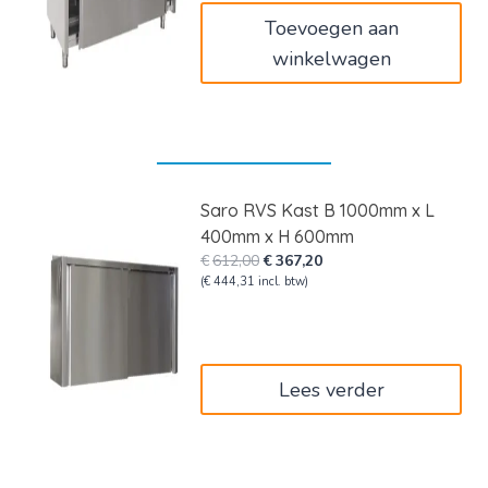
Toevoegen aan
winkelwagen
Saro RVS Kast B 1000mm x L
400mm x H 600mm
Oorspronkelijke
Huidige
€
612,00
€
367,20
prijs
prijs
(
€
444,31
incl. btw)
was:
is:
€612,00.
€367,20.
Lees verder