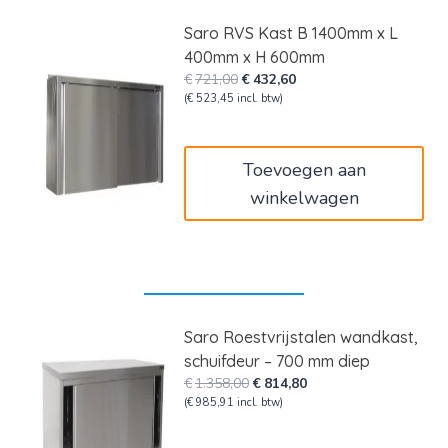
Saro RVS Kast B 1400mm x L
400mm x H 600mm
Oorspronkelijke
Huidige
€
721,00
€
432,60
prijs
prijs
(
€
523,45
incl. btw)
was:
is:
€721,00.
€432,60.
Toevoegen aan
winkelwagen
Saro Roestvrijstalen wandkast,
schuifdeur – 700 mm diep
Oorspronkelijke
Huidige
€
1.358,00
€
814,80
prijs
prijs
(
€
985,91
incl. btw)
was:
is:
€1.358,00.
€814,80.