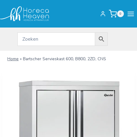
Doorgaan
naar
0
inhoud
Home
»
Bartscher Servieskast 600, B800, 2ZD, CNS