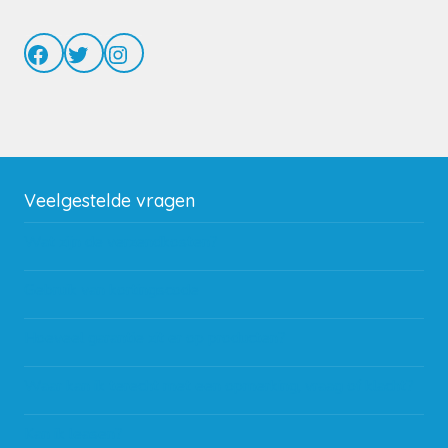
Facebook
Twitter
Instagram
Veelgestelde vragen
Wat zijn de verzendkosten?
Gebruik van kortingscode
Hoeveel garantie zit er op producten?
Waar kan ik terecht met een opmerking, vraag of klacht?
Kan ik leasen?