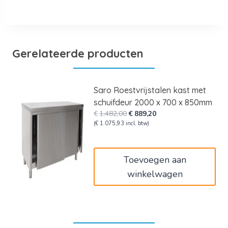
Gerelateerde producten
Saro Roestvrijstalen kast met
schuifdeur 2000 x 700 x 850mm
Oorspronkelijke
Huidige
€
1.482,00
€
889,20
prijs
prijs
(
€
1.075,93
incl. btw)
was:
is:
€1.482,00.
€889,20.
Toevoegen aan
winkelwagen