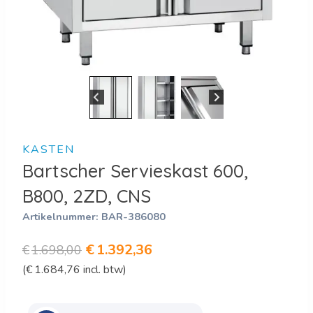
KASTEN
Bartscher Servieskast 600,
B800, 2ZD, CNS
Artikelnummer:
BAR-386080
Oorspronkelijke
Huidige
€
1.392,36
€
1.698,00
(
€
1.684,76
incl. btw)
prijs
prijs
was:
is: