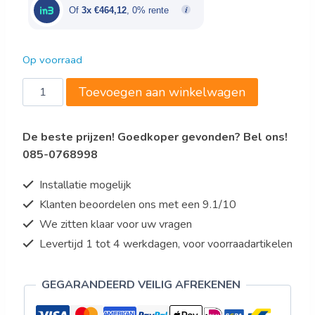
€1.698,00.
€1.392,36.
Of
3x €464,12
, 0% rente
Op voorraad
Bartscher
Toevoegen aan winkelwagen
Servieskast
600,
De beste prijzen! Goedkoper gevonden? Bel ons!
B800,
085-0768998
2ZD,
CNS
Installatie mogelijk
aantal
Klanten beoordelen ons met een 9.1/10
We zitten klaar voor uw vragen
Levertijd 1 tot 4 werkdagen, voor voorraadartikelen
GEGARANDEERD VEILIG AFREKENEN