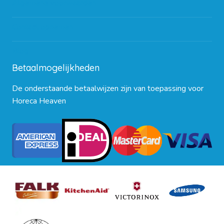
Algemene voorwaarden
Contact opnemen
Blog
Betaalmogelijkheden
De onderstaande betaalwijzen zijn van toepassing voor
Horeca Heaven