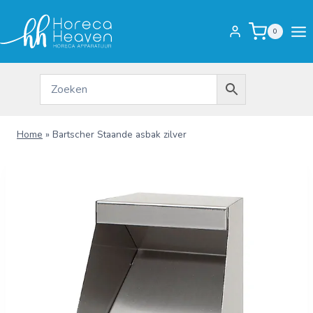
Doorgaan
naar
0
inhoud
Home
»
Bartscher Staande asbak zilver