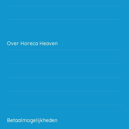
Storingen en goederen retour
Subsidie regeling EIA 2020
Over Horeca Heaven
Werken bij Horeca Heaven
Partners en links
Algemene voorwaarden
Contact opnemen
Blog
Betaalmogelijkheden