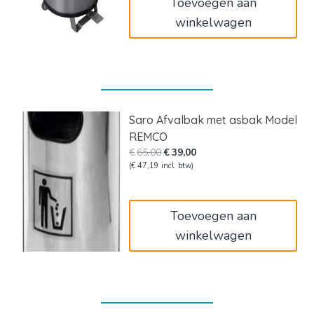
Toevoegen aan
winkelwagen
Saro Afvalbak met asbak Model
REMCO
Oorspronkelijke
Huidige
€
65,00
€
39,00
prijs
prijs
(
€
47,19
incl. btw)
was:
is:
€65,00.
€39,00.
Toevoegen aan
winkelwagen