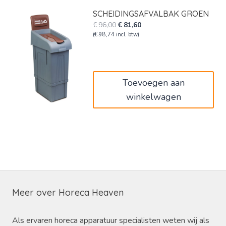
SCHEIDINGSAFVALBAK GROEN
Oorspronkelijke
Huidige
€
96,00
€
81,60
prijs
prijs
(
€
98,74
incl. btw)
was:
is:
€96,00.
€81,60.
Toevoegen aan
winkelwagen
Meer over Horeca Heaven
Als ervaren horeca apparatuur specialisten weten wij als