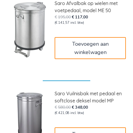
Saro Afvalbak op wielen met
voetpedaal, model ME 50
Oorspronkelijke
Huidige
€
195,00
€
117,00
prijs
prijs
(
€
141,57
incl. btw)
was:
is:
€195,00.
€117,00.
Toevoegen aan
winkelwagen
Saro Vuilnisbak met pedaal en
softclose deksel model MP
Oorspronkelijke
Huidige
€
580,00
€
348,00
prijs
prijs
(
€
421,08
incl. btw)
was:
is:
€580,00.
€348,00.