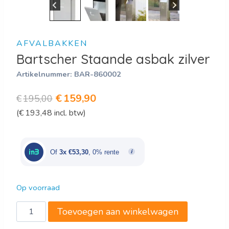
AFVALBAKKEN
Bartscher Staande asbak zilver
Artikelnummer:
BAR-860002
Oorspronkelijke
Huidige
€
159,90
€
195,00
(
€
193,48
incl. btw)
prijs
prijs
was:
is:
€195,00.
€159,90.
Of
3x €53,30
, 0% rente
Op voorraad
Bartscher
Toevoegen aan winkelwagen
Staande