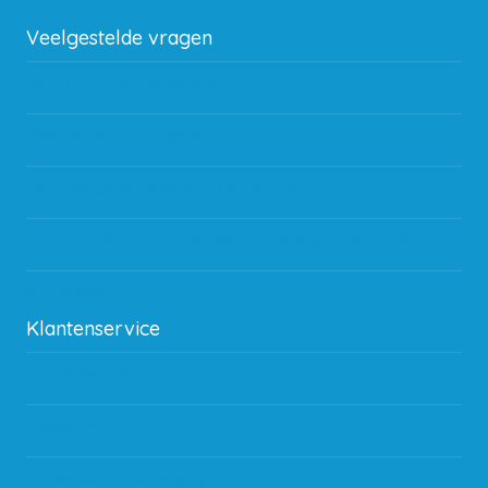
Veelgestelde vragen
Wat zijn de verzendkosten?
Gebruik van kortingscode
Hoeveel garantie zit er op producten?
Waar kan ik terecht met een opmerking, vraag of klacht?
Kan ik leasen?
Klantenservice
Betaalmethodes
Bestelling
Verzending & bezorging