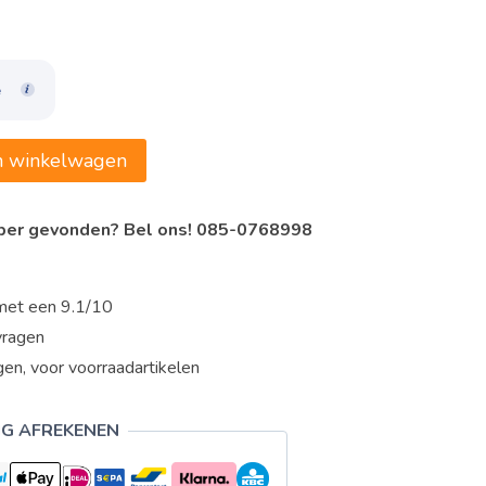
,14.
e
n winkelwagen
oper gevonden? Bel ons! 085-0768998
met een 9.1/10
vragen
en, voor voorraadartikelen
IG AFREKENEN