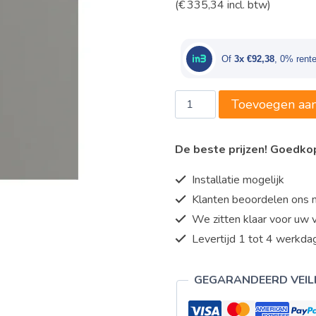
(
€
335,34
incl. btw)
prijs
prijs
was:
is:
€298,00.
€277
Of
3x €92,38
, 0% rent
CaterChef
Toevoegen aa
(ster)
-
De beste prijzen! Goedk
voedselwarmer
060cm
Installatie mogelijk
aantal
Klanten beoordelen ons 
We zitten klaar voor uw 
Levertijd 1 tot 4 werkdag
GEGARANDEERD VEIL