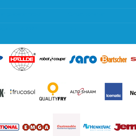
 en goederen retour
Contact opnemen
regeling EIA 2020
Blog