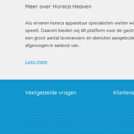
Meer over Horeca Heaven
Als ervaren horeca apparatuur specialisten weten wi
speelt. Daarom bieden wij dit platform voor de gast
een groot aantal leveranciers en diensten aangebod
afgewogen in aanbod van...
Lees meer
Veelgestelde vragen
Klanten
Wat zijn de verzendkosten?
Betaalme
Gebruik van kortingscode
Bestellin
Hoeveel garantie zit er op producten?
Verzendin