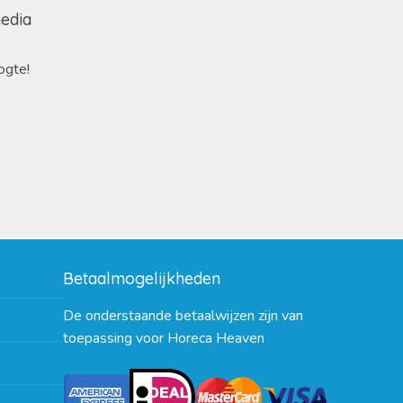
media
ogte!
Betaalmogelijkheden
De onderstaande betaalwijzen zijn van
toepassing voor Horeca Heaven