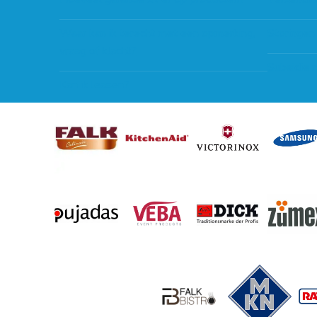
Waar kan ik terecht met een opmerking,
Storingen
vraag of klacht?
Subsidie 
Kan ik leasen?