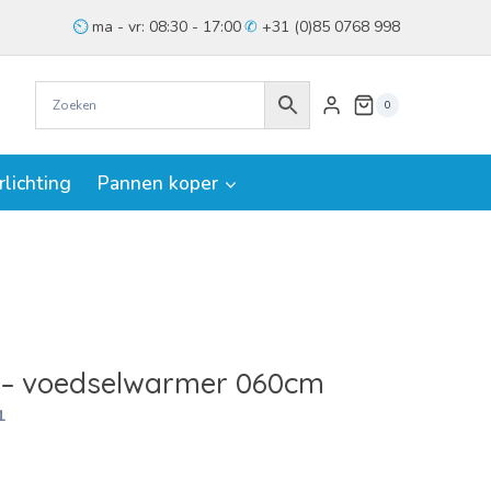
ma - vr: 08:30 - 17:00
+31 (0)85 0768 998
0
rlichting
Pannen koper
) – voedselwarmer 060cm
1
jke
ige