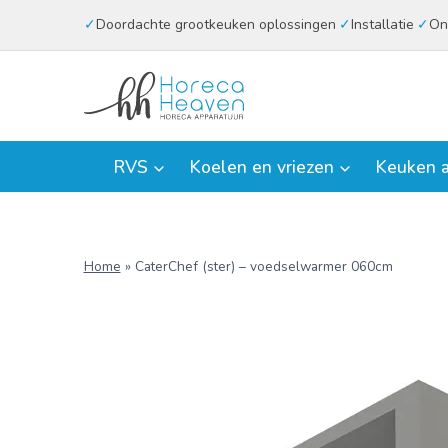
Doorgaan
Doordachte grootkeuken oplossingen
Installatie
On
naar
inhoud
RVS
Koelen en vriezen
Keuken a
Home
»
CaterChef (ster) – voedselwarmer 060cm