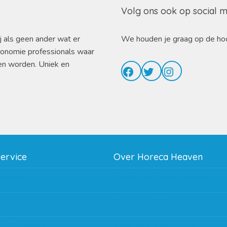
Volg ons ook op social 
j als geen ander wat er
We houden je graag op de ho
ronomie professionals waar
en worden. Uniek en
Facebook
Twitter
Instagram
service
Over Horeca Heaven
thodes
Werken bij Horeca Heaven
g
Partners en links
g & bezorging
Algemene voorwaarden