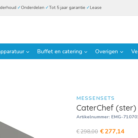
derhoud
Onderdelen
Tot 5 jaar garantie
Lease
pparatuur
Buffet en catering
Overigen
Ve
MESSENSETS
CaterChef (ster
Artikelnummer:
EMG-71070
Oorspronkeli
Huid
€
277,14
€
298,00