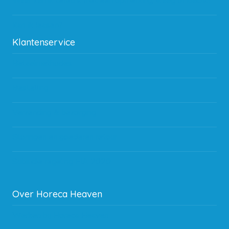
Waar kan ik terecht met een opmerking, vraag of klacht?
Kan ik leasen?
Klantenservice
Betaalmethodes
Bestelling
Verzending & bezorging
Storingen en goederen retour
Subsidie regeling EIA 2020
Over Horeca Heaven
Werken bij Horeca Heaven