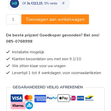
€365,00.
€339,45.
Of
3x €113,15
, 0% rente
CaterChef
Toevoegen aan winkelwagen
(ster)
-
De beste prijzen! Goedkoper gevonden? Bel ons!
voedselwarmer
085-0768998
115cm
aantal
Installatie mogelijk
Klanten beoordelen ons met een 9.1/10
We zitten klaar voor uw vragen
Levertijd 1 tot 4 werkdagen, voor voorraadartikelen
GEGARANDEERD VEILIG AFREKENEN