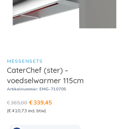
MESSENSETS
CaterChef (ster) –
voedselwarmer 115cm
Artikelnummer:
EMG-710705
Oorspronkelijke
Huidige
€
339,45
€
365,00
(
€
410,73
incl. btw)
prijs
prijs
was:
is: