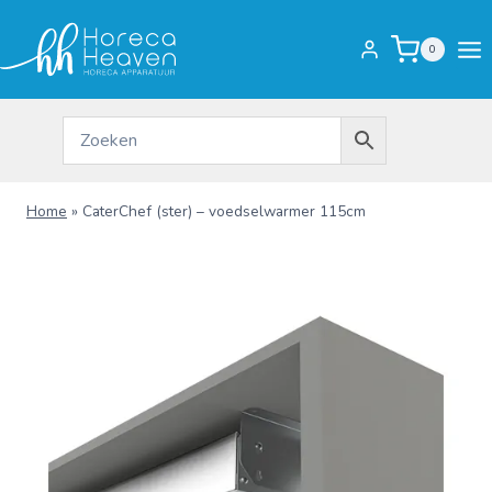
Doorgaan
naar
0
inhoud
Home
»
CaterChef (ster) – voedselwarmer 115cm