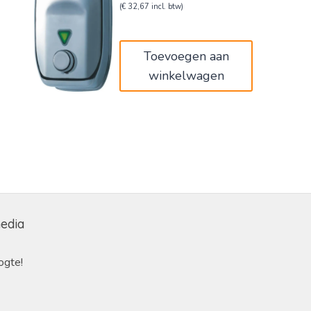
prijs
prijs
(
€
32,67
incl. btw)
was:
is:
€45,00.
€27,00.
Toevoegen aan
winkelwagen
media
ogte!