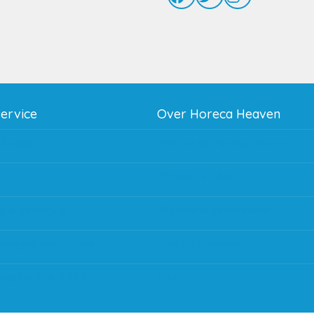
service
Over Horeca Heaven
thodes
Werken bij Horeca Heaven
g
Partners en links
g & bezorging
Algemene voorwaarden
 en goederen retour
Contact opnemen
regeling EIA 2020
Blog