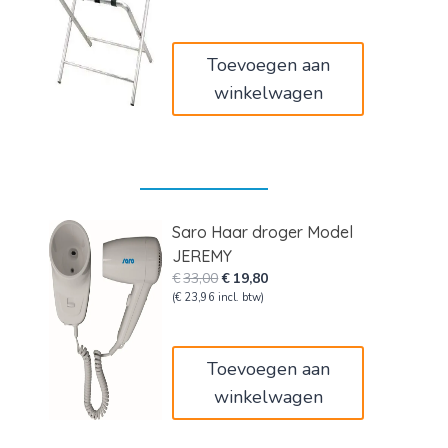
was:
is:
€59,00.
€35,40.
Toevoegen aan
winkelwagen
Saro Haar droger Model
JEREMY
Oorspronkelijke
Huidige
€
33,00
€
19,80
prijs
prijs
(
€
23,96
incl. btw)
was:
is:
€33,00.
€19,80.
Toevoegen aan
winkelwagen