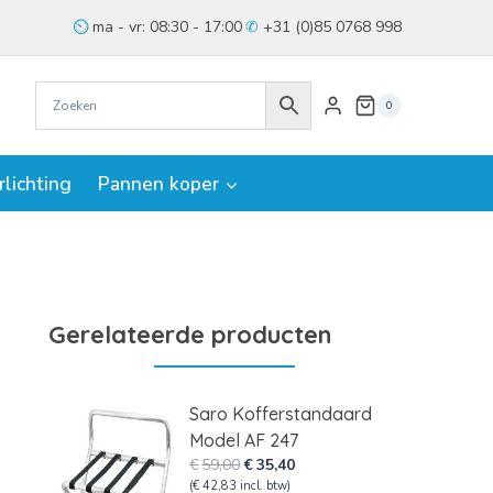
ma - vr: 08:30 - 17:00
+31 (0)85 0768 998
0
rlichting
Pannen koper
Gerelateerde producten
Saro Kofferstandaard
Model AF 247
Oorspronkelijke
Huidige
€
59,00
€
35,40
prijs
prijs
(
€
42,83
incl. btw)