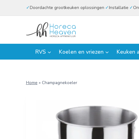
Doorgaan
Doordachte grootkeuken oplossingen
Installatie
On
naar
inhoud
RVS
Koelen en vriezen
Keuken a
Home
»
Champagnekoeler