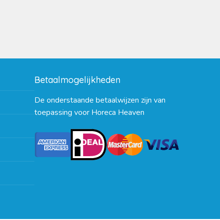
Betaalmogelijkheden
De onderstaande betaalwijzen zijn van
toepassing voor Horeca Heaven