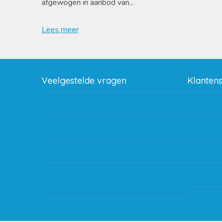
afgewogen in aanbod van...
Lees meer
Veelgestelde vragen
Klanten
Wat zijn de verzendkosten?
Betaalme
Gebruik van kortingscode
Bestellin
Hoeveel garantie zit er op producten?
Verzendin
Waar kan ik terecht met een opmerking,
Storingen
vraag of klacht?
Subsidie 
Kan ik leasen?