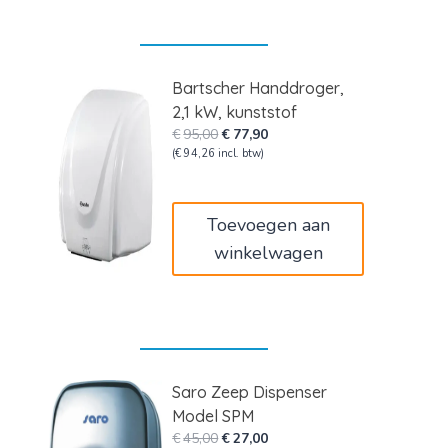
Bartscher Handdroger,
2,1 kW, kunststof
Oorspronkelijke
Huidige
€
95,00
€
77,90
prijs
prijs
(
€
94,26
incl. btw)
was:
is:
€95,00.
€77,90.
Toevoegen aan
winkelwagen
Saro Zeep Dispenser
Model SPM
Oorspronkelijke
Huidige
€
45,00
€
27,00