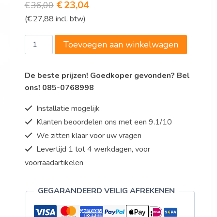
Oorspronkelijke
Huidige
€
23,04
€
36,00
(
€
27,88
incl. btw)
prijs
prijs
was:
is:
Champagnekoeler
Toevoegen aan winkelwagen
€36,00.
€23,04.
aantal
De beste prijzen! Goedkoper gevonden? Bel
ons! 085-0768998
Installatie mogelijk
Klanten beoordelen ons met een 9.1/10
We zitten klaar voor uw vragen
Levertijd 1 tot 4 werkdagen, voor
voorraadartikelen
GEGARANDEERD VEILIG AFREKENEN