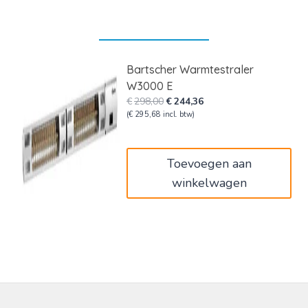
Bartscher Warmtestraler
W3000 E
Oorspronkelijke
Huidige
€
298,00
€
244,36
prijs
prijs
(
€
295,68
incl. btw)
was:
is:
€298,00.
€244,36.
Toevoegen aan
winkelwagen