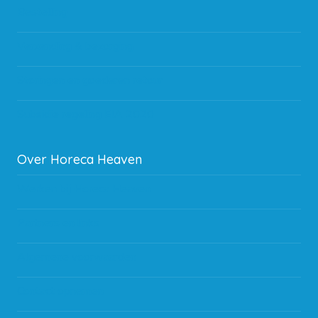
Bestelling
Verzending & bezorging
Storingen en goederen retour
Subsidie regeling EIA 2020
Over Horeca Heaven
Werken bij Horeca Heaven
Partners en links
Algemene voorwaarden
Contact opnemen