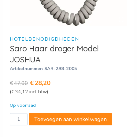
HOTELBENODIGDHEDEN
Saro Haar droger Model
JOSHUA
Artikelnummer:
SAR-298-2005
Oorspronkelijke
Huidige
€
28,20
€
47,00
(
€
34,12
incl. btw)
prijs
prijs
was:
is:
Op voorraad
€47,00.
€28,20.
Saro
Toevoegen aan winkelwagen
Haar
droger