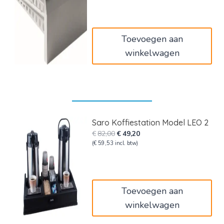
was:
is:
€860,00.
€516,00.
Toevoegen aan
winkelwagen
Saro Koffiestation Model LEO 2
Oorspronkelijke
Huidige
€
82,00
€
49,20
prijs
prijs
(
€
59,53
incl. btw)
was:
is:
€82,00.
€49,20.
Toevoegen aan
winkelwagen