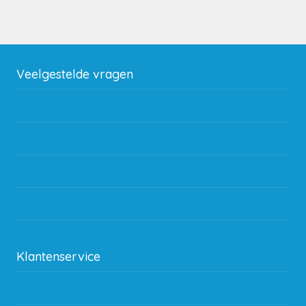
Veelgestelde vragen
Wat zijn de verzendkosten?
Gebruik van kortingscode
Hoeveel garantie zit er op producten?
Waar kan ik terecht met een opmerking, vraag of klacht?
Kan ik leasen?
Klantenservice
Betaalmethodes