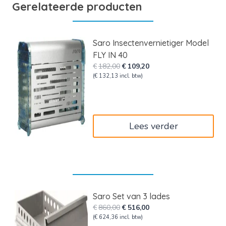
Gerelateerde producten
Saro Insectenvernietiger Model
FLY IN 40
Oorspronkelijke
Huidige
€
182,00
€
109,20
prijs
prijs
(
€
132,13
incl. btw)
was:
is:
€182,00.
€109,20.
Lees verder
Saro Set van 3 lades
Oorspronkelijke
Huidige
€
860,00
€
516,00
prijs
prijs
(
€
624,36
incl. btw)