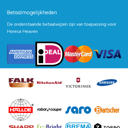
Blog
Betaalmogelijkheden
De onderstaande betaalwijzen zijn van toepassing voor
Horeca Heaven