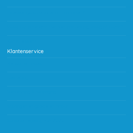
Hoeveel garantie zit er op producten?
Waar kan ik terecht met een opmerking, vraag of klacht?
Kan ik leasen?
Klantenservice
Betaalmethodes
Bestelling
Verzending & bezorging
Storingen en goederen retour
Subsidie regeling EIA 2020