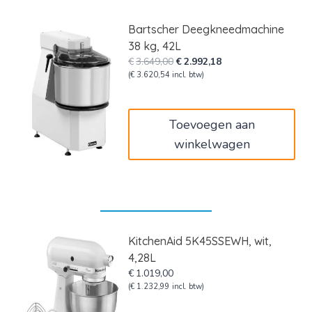
Bartscher Deegkneedmachine
38 kg, 42L
Oorspronkelijke
Huidige
€
3.649,00
€
2.992,18
prijs
prijs
(
€
3.620,54
incl. btw)
was:
is:
€3.649,00.
€2.992,18.
Toevoegen aan
winkelwagen
KitchenAid 5K45SSEWH, wit,
4,28L
€
1.019,00
(
€
1.232,99
incl. btw)