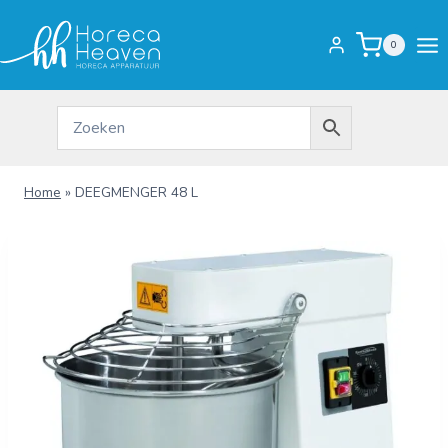
Doorgaan
naar
0
inhoud
Home
»
DEEGMENGER 48 L