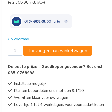
(
€
2.308,98
incl. btw)
prijs
prijs
was:
is:
€2.245,00.
€1.908,25.
Of
3x €636,08
, 0% rente
Op voorraad
DEEGMENGER
Toevoegen aan winkelwagen
48
L
De beste prijzen! Goedkoper gevonden? Bel ons!
aantal
085-0768998
Installatie mogelijk
Klanten beoordelen ons met een 9.1/10
We zitten klaar voor uw vragen
Levertijd 1 tot 4 werkdagen, voor voorraadartikelen