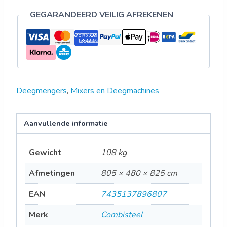
GEGARANDEERD VEILIG AFREKENEN
Deegmengers
,
Mixers en Deegmachines
Aanvullende informatie
Gewicht
108 kg
Afmetingen
805 × 480 × 825 cm
EAN
7435137896807
Merk
Combisteel