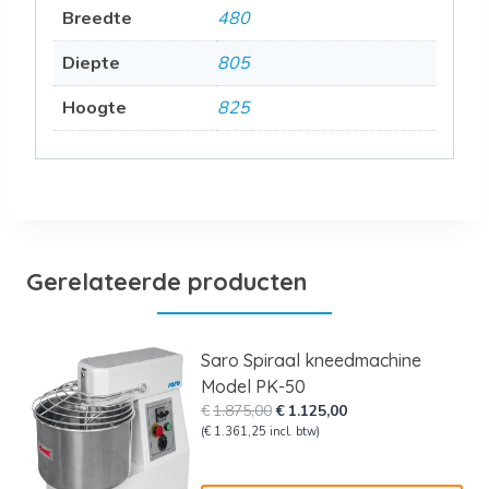
Breedte
480
Diepte
805
Hoogte
825
Gerelateerde producten
Saro Spiraal kneedmachine
Model PK-50
Oorspronkelijke
Huidige
€
1.875,00
€
1.125,00
prijs
prijs
(
€
1.361,25
incl. btw)
was:
is:
€1.875,00.
€1.125,00.