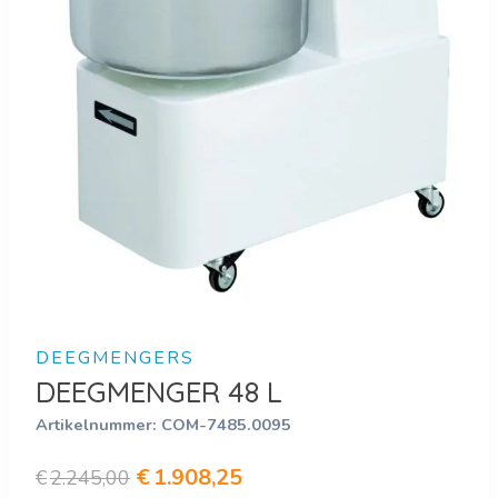
DEEGMENGERS
DEEGMENGER 48 L
Artikelnummer:
COM-7485.0095
Oorspronkelijke
Huidige
€
1.908,25
€
2.245,00