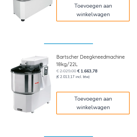
Toevoegen aan
winkelwagen
Bartscher Deegkneedmachine
18kg/22L
Oorspronkelijke
Huidige
€
2.029,00
€
1.663,78
prijs
prijs
(
€
2.013,17
incl. btw)
was:
is:
€2.029,00.
€1.663,78.
Toevoegen aan
winkelwagen