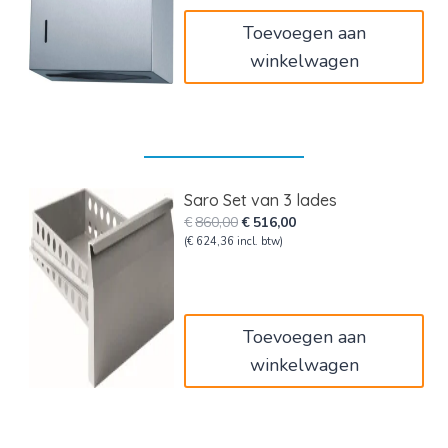
€75,00.
€45,00.
Toevoegen aan
winkelwagen
Saro Set van 3 lades
Oorspronkelijke
Huidige
€
860,00
€
516,00
prijs
prijs
(
€
624,36
incl. btw)
was:
is:
€860,00.
€516,00.
Toevoegen aan
winkelwagen