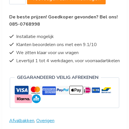
VOOR
AFVALBAK
De beste prijzen! Goedkoper gevonden? Bel ons!
7483.0020
085-0768998
aantal
Installatie mogelijk
Klanten beoordelen ons met een 9.1/10
We zitten klaar voor uw vragen
Levertijd 1 tot 4 werkdagen, voor voorraadartikelen
GEGARANDEERD VEILIG AFREKENEN
Afvalbakken
,
Overigen