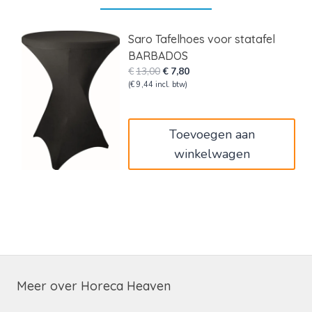
Saro Tafelhoes voor statafel
BARBADOS
Oorspronkelijke
Huidige
€
13,00
€
7,80
prijs
prijs
(
€
9,44
incl. btw)
was:
is:
€13,00.
€7,80.
Toevoegen aan
winkelwagen
Meer over Horeca Heaven