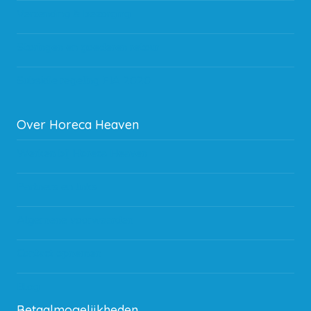
Verzending & bezorging
Storingen en goederen retour
Subsidie regeling EIA 2020
Over Horeca Heaven
Werken bij Horeca Heaven
Partners en links
Algemene voorwaarden
Contact opnemen
Blog
Betaalmogelijkheden