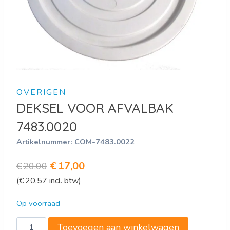
OVERIGEN
DEKSEL VOOR AFVALBAK
7483.0020
Artikelnummer:
COM-7483.0022
Oorspronkelijke
Huidige
€
17,00
€
20,00
(
€
20,57
incl. btw)
prijs
prijs
was:
is:
Op voorraad
€20,00.
€17,00.
DEKSEL
Toevoegen aan winkelwagen