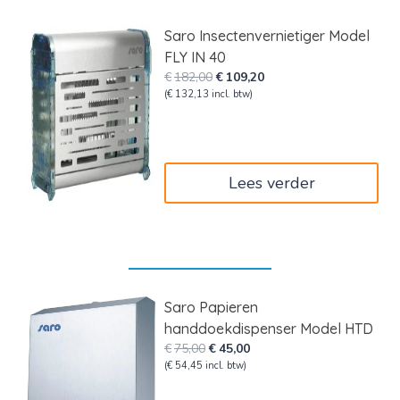
Saro Insectenvernietiger Model
FLY IN 40
Oorspronkelijke
Huidige
€
182,00
€
109,20
prijs
prijs
(
€
132,13
incl. btw)
was:
is:
€182,00.
€109,20.
Lees verder
Saro Papieren
handdoekdispenser Model HTD
Oorspronkelijke
Huidige
€
75,00
€
45,00
prijs
prijs
(
€
54,45
incl. btw)
was:
is: