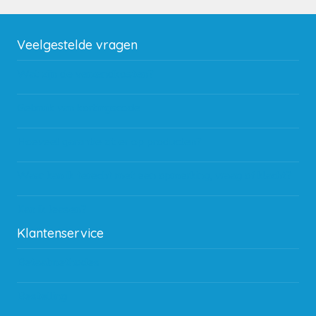
Veelgestelde vragen
Wat zijn de verzendkosten?
Gebruik van kortingscode
Hoeveel garantie zit er op producten?
Waar kan ik terecht met een opmerking, vraag of klacht?
Kan ik leasen?
Klantenservice
Betaalmethodes
Bestelling