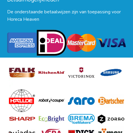
De onderstaande betaalwijzen zijn van toepassing voor
Horeca Heaven