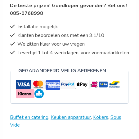
De beste prijzen! Goedkoper gevonden? Bel ons!
verwarmer
085-0768998
Modell
SmartVide
Installatie mogelijk
7
Klanten beoordelen ons met een 9.1/10
aantal
We zitten klaar voor uw vragen
Levertijd 1 tot 4 werkdagen, voor voorraadartikelen
GEGARANDEERD VEILIG AFREKENEN
Buffet en catering
,
Keuken apparatuur
,
Kokers
,
Sous
Vide