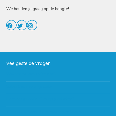
We houden je graag op de hoogte!
Facebook
Twitter
Instagram
Veelgestelde vragen
Wat zijn de verzendkosten?
Gebruik van kortingscode
Hoeveel garantie zit er op producten?
Waar kan ik terecht met een opmerking, vraag of klacht?