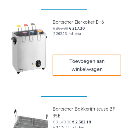
Bartscher Eierkoker EH6
Oorspronkelijke
Huidige
€
265,00
€
217,30
prijs
prijs
(
€
262,93
incl. btw)
was:
is:
€265,00.
€217,30.
Toevoegen aan
winkelwagen
Bartscher Bakkerijfriteuse BF
35E
Oorspronkelijke
Huidige
€
3.149,00
€
2.582,18
prijs
prijs
(
€
3.124,44
incl. btw)