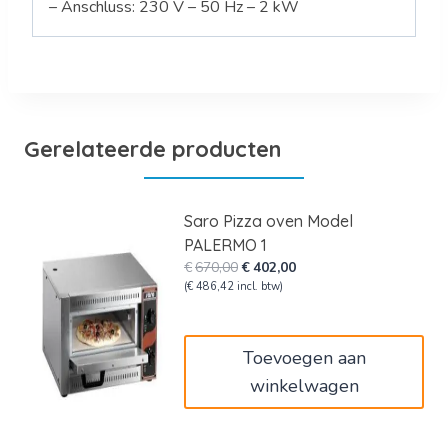
– Anschluss: 230 V – 50 Hz – 2 kW
Gerelateerde producten
Saro Pizza oven Model
PALERMO 1
Oorspronkelijke
Huidige
€
670,00
€
402,00
prijs
prijs
(
€
486,42
incl. btw)
was:
is:
€670,00.
€402,00.
Toevoegen aan
winkelwagen