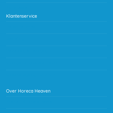
Kan ik leasen?
Klantenservice
Betaalmethodes
Bestelling
Verzending & bezorging
Storingen en goederen retour
Subsidie regeling EIA 2020
Over Horeca Heaven
Werken bij Horeca Heaven