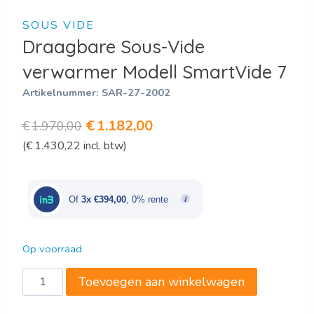
SOUS VIDE
Draagbare Sous-Vide
verwarmer Modell SmartVide 7
Artikelnummer:
SAR-27-2002
Oorspronkelijke
Huidige
€
1.182,00
€
1.970,00
(
€
1.430,22
incl. btw)
prijs
prijs
was:
is:
€1.970,00.
€1.182,00.
Of
3x €394,00
, 0% rente
Op voorraad
Draagbare
Toevoegen aan winkelwagen
Sous-
Vide