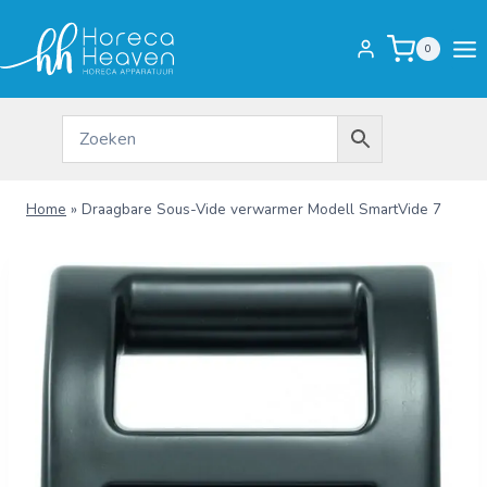
Doorgaan
naar
0
inhoud
Home
»
Draagbare Sous-Vide verwarmer Modell SmartVide 7