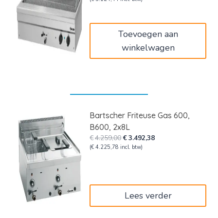
was:
is:
€3.149,00.
€2.582,18.
Toevoegen aan
winkelwagen
Bartscher Friteuse Gas 600,
B600, 2x8L
Oorspronkelijke
Huidige
€
4.259,00
€
3.492,38
prijs
prijs
(
€
4.225,78
incl. btw)
was:
is:
€4.259,00.
€3.492,38.
Lees verder