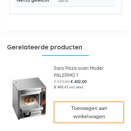
Netto gewicht
50.0
Gerelateerde producten
Saro Pizza oven Model
PALERMO 1
Oorspronkelijke
Huidige
€
670,00
€
402,00
prijs
prijs
(
€
486,42
incl. btw)
was:
is:
€670,00.
€402,00.
Toevoegen aan
winkelwagen