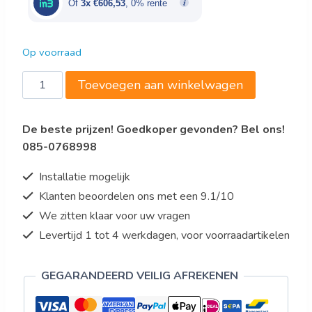
Of
3x €606,53
, 0% rente
Op voorraad
El.
Toevoegen aan winkelwagen
fornuis
700,
De beste prijzen! Goedkoper gevonden? Bel ons!
B800,
085-0768998
4-
pits,
Installatie mogelijk
OO
Klanten beoordelen ons met een 9.1/10
aantal
We zitten klaar voor uw vragen
Levertijd 1 tot 4 werkdagen, voor voorraadartikelen
GEGARANDEERD VEILIG AFREKENEN