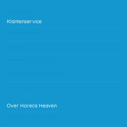
Kan ik leasen?
Klantenservice
Betaalmethodes
Bestelling
Verzending & bezorging
Storingen en goederen retour
Subsidie regeling EIA 2020
Over Horeca Heaven
Werken bij Horeca Heaven