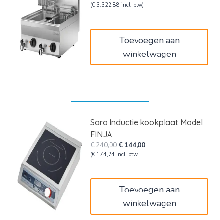
prijs
prijs
(
€
3.322,88
incl. btw)
was:
is:
€3.349,00.
€2.746,18.
Toevoegen aan
winkelwagen
Saro Inductie kookplaat Model
FINJA
Oorspronkelijke
Huidige
€
240,00
€
144,00
prijs
prijs
(
€
174,24
incl. btw)
was:
is:
€240,00.
€144,00.
Toevoegen aan
winkelwagen