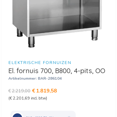
ELEKTRISCHE FORNUIZEN
El. fornuis 700, B800, 4-pits, OO
Artikelnummer:
BAR-286104
Oorspronkelijke
Huidige
€
1.819,58
€
2.219,00
(
€
2.201,69
incl. btw)
prijs
prijs
was:
is:
€2.219,00.
€1.819,58.