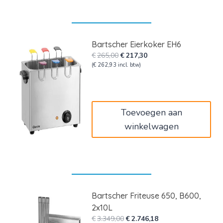
Bartscher Eierkoker EH6
Oorspronkelijke
Huidige
€
265,00
€
217,30
prijs
prijs
(
€
262,93
incl. btw)
was:
is:
€265,00.
€217,30.
Toevoegen aan
winkelwagen
Bartscher Friteuse 650, B600,
2x10L
Oorspronkelijke
Huidige
€
3.349,00
€
2.746,18