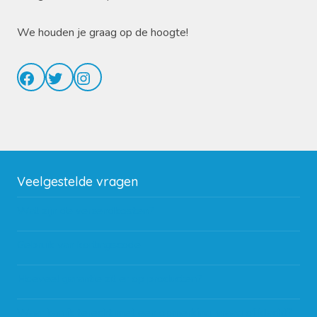
We houden je graag op de hoogte!
Facebook
Twitter
Instagram
Veelgestelde vragen
Wat zijn de verzendkosten?
Gebruik van kortingscode
Hoeveel garantie zit er op producten?
Waar kan ik terecht met een opmerking, vraag of klacht?