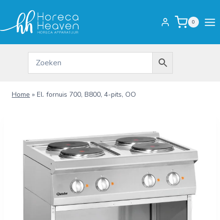
Doorgaan
naar
0
inhoud
Home
»
El. fornuis 700, B800, 4-pits, OO