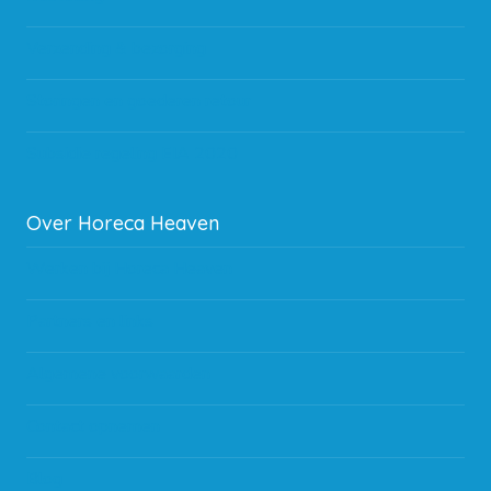
Verzending & bezorging
Storingen en goederen retour
Subsidie regeling EIA 2020
Over Horeca Heaven
Werken bij Horeca Heaven
Partners en links
Algemene voorwaarden
Contact opnemen
Blog