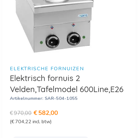
ELEKTRISCHE FORNUIZEN
Elektrisch fornuis 2
Velden,Tafelmodel 600Line,E26
Artikelnummer:
SAR-504-1055
Oorspronkelijke
Huidige
€
582,00
€
970,00
(
€
704,22
incl. btw)
prijs
prijs
was:
is: