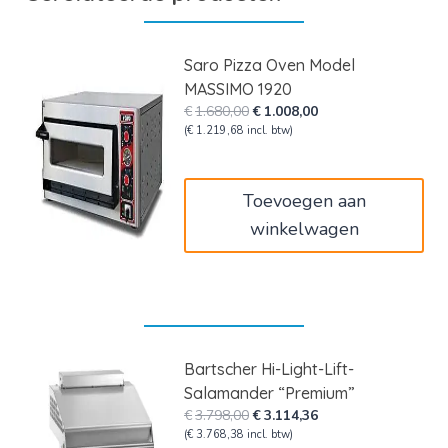
Saro Pizza Oven Model
MASSIMO 1920
Oorspronkelijke
Huidige
€
1.680,00
€
1.008,00
prijs
prijs
(
€
1.219,68
incl. btw)
was:
is:
€1.680,00.
€1.008,00.
Toevoegen aan
winkelwagen
Bartscher Hi-Light-Lift-
Salamander “Premium”
Oorspronkelijke
Huidige
€
3.798,00
€
3.114,36
prijs
prijs
(
€
3.768,38
incl. btw)