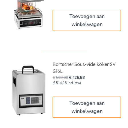
was:
is:
€3.798,00.
€3.114,36.
Toevoegen aan
winkelwagen
Bartscher Sous-vide koker SV
G16L
Oorspronkelijke
Huidige
€
519,00
€
425,58
prijs
prijs
(
€
514,95
incl. btw)
was:
is:
€519,00.
€425,58.
Toevoegen aan
winkelwagen