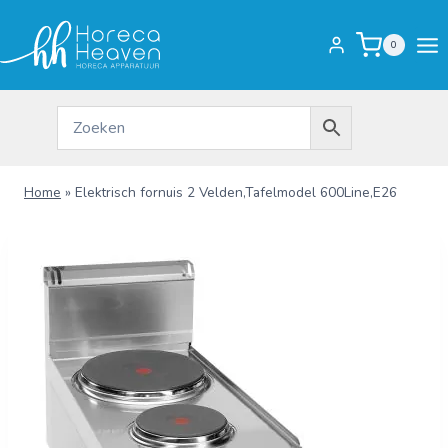
Doorgaan
naar
0
inhoud
Home
»
Elektrisch fornuis 2 Velden,Tafelmodel 600Line,E26