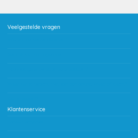
Veelgestelde vragen
Wat zijn de verzendkosten?
Gebruik van kortingscode
Hoeveel garantie zit er op producten?
Waar kan ik terecht met een opmerking, vraag of klacht?
Kan ik leasen?
Klantenservice
Betaalmethodes
Bestelling