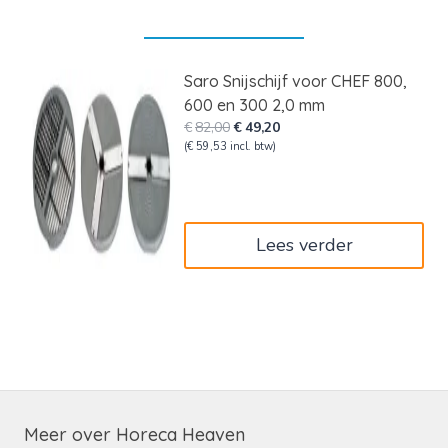
Saro Snijschijf voor CHEF 800,
600 en 300 2,0 mm
Oorspronkelijke
Huidige
€
82,00
€
49,20
prijs
prijs
(
€
59,53
incl. btw)
was:
is:
€82,00.
€49,20.
Lees verder
Meer over Horeca Heaven