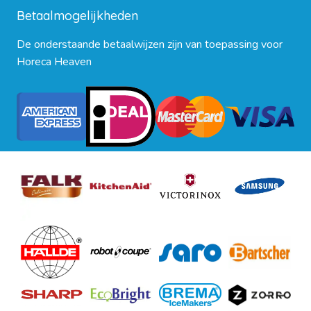
Betaalmogelijkheden
De onderstaande betaalwijzen zijn van toepassing voor
Horeca Heaven