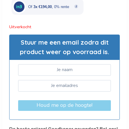
€970,00.
€582,00.
Of
3x €194,00
, 0% rente
Uitverkocht
Stuur me een email zodra dit
product weer op voorraad is.
Houd me op de hoogte!
De beste prijzen! Goedkoper gevonden? Bel ons!