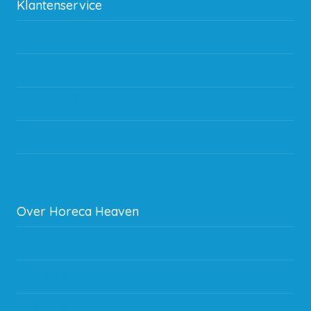
Klantenservice
Betaalmethodes
Bestelling
Verzending & bezorging
Storingen en goederen retour
Subsidie regeling EIA 2020
Over Horeca Heaven
Werken bij Horeca Heaven
Partners en links
Algemene voorwaarden