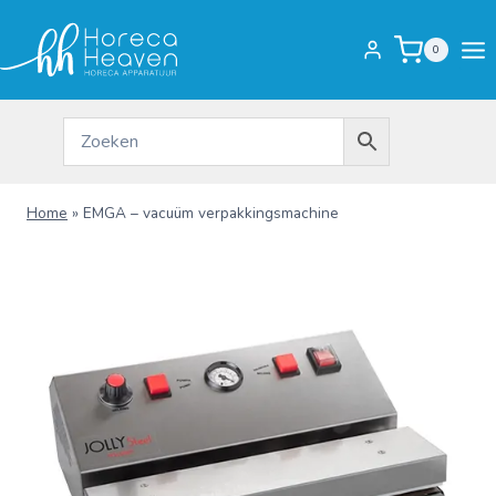
Doorgaan
naar
0
inhoud
Home
»
EMGA – vacuüm verpakkingsmachine