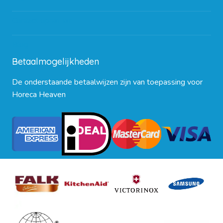
Contact opnemen
Blog
Betaalmogelijkheden
De onderstaande betaalwijzen zijn van toepassing voor
Horeca Heaven