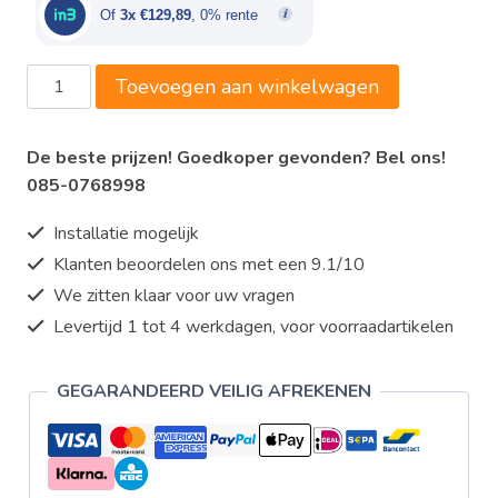
€419,00.
€389,67.
Of
3x €129,89
, 0% rente
EMGA
Toevoegen aan winkelwagen
-
vacuüm
De beste prijzen! Goedkoper gevonden? Bel ons!
verpakkingsmachine
085-0768998
aantal
Installatie mogelijk
Klanten beoordelen ons met een 9.1/10
We zitten klaar voor uw vragen
Levertijd 1 tot 4 werkdagen, voor voorraadartikelen
GEGARANDEERD VEILIG AFREKENEN