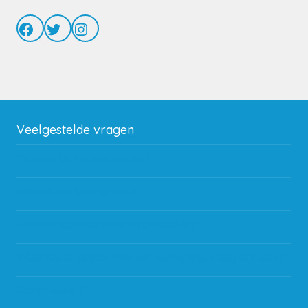
Facebook
Twitter
Instagram
Veelgestelde vragen
Wat zijn de verzendkosten?
Gebruik van kortingscode
Hoeveel garantie zit er op producten?
Waar kan ik terecht met een opmerking, vraag of klacht?
Kan ik leasen?