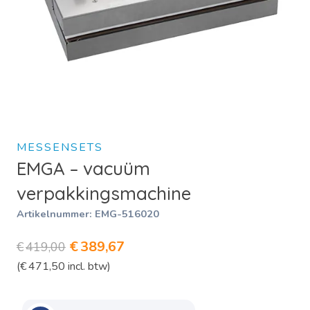
MESSENSETS
EMGA – vacuüm
verpakkingsmachine
Artikelnummer:
EMG-516020
Oorspronkelijke
Huidige
€
389,67
€
419,00
(
€
471,50
incl. btw)
prijs
prijs
was:
is: