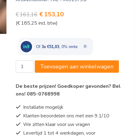
Oorspronkelijke
Huidige
€
153,10
€
161,16
(
€
185,25
incl. btw)
prijs
prijs
was:
is:
€161,16.
€153,10.
Of
3x €51,03
, 0% rente
Falk
Toevoegen aan winkelwagen
Ovenpan,
koper,
De beste prijzen! Goedkoper gevonden? Bel
Classic,
ons! 085-0768998
ovaal,
250
Installatie mogelijk
x
Klanten beoordelen ons met een 9.1/10
170,
We zitten klaar voor uw vragen
1,1
liter
Levertijd 1 tot 4 werkdagen, voor