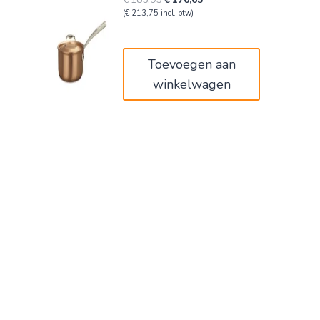
prijs
prijs
(
€
213,75
incl. btw)
was:
is:
€185,95.
€176,65.
Toevoegen aan
winkelwagen