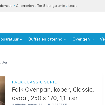
derhoud
Onderdelen
Tot 5 jaar garantie
Lease
pparatuur
Buffet en catering
Overigen
Ve
 liter
FALK CLASSIC SERIE
Falk Ovenpan, koper, Classic,
ovaal, 250 x 170, 1,1 liter
Artikelnummer:
FAL - INO2575SF