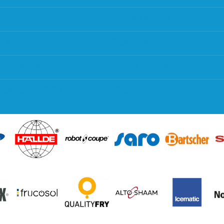
g
Partners en links
g & bezorging
Algemene voorwaarden
 en goederen retour
Contact opnemen
regeling EIA 2020
Blog