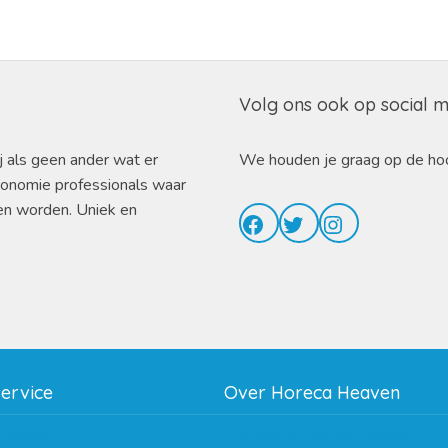
Volg ons ook op social 
j als geen ander wat er
We houden je graag op de ho
ronomie professionals waar
en worden. Uniek en
Facebook
Twitter
Instagram
service
Over Horeca Heaven
thodes
Werken bij Horeca Heaven