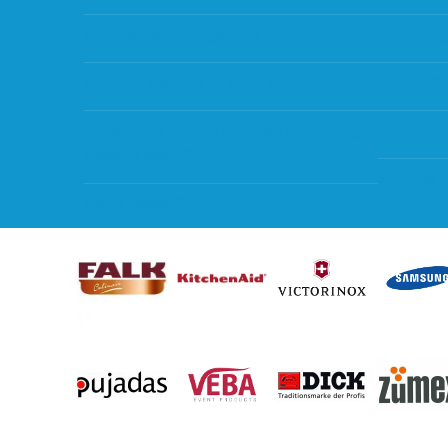
Gebruik van kortingscode
Bestellin
Hoeveel garantie zit er op producten?
Verzendin
Waar kan ik terecht met een opmerking,
Storingen
vraag of klacht?
Subsidie 
Kan ik leasen?