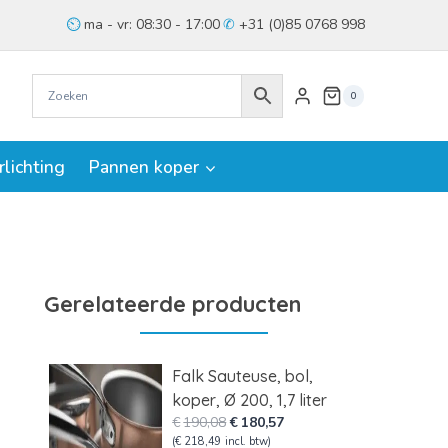
ma - vr: 08:30 - 17:00
+31 (0)85 0768 998
0
rlichting
Pannen koper
Gerelateerde producten
Falk Sauteuse, bol,
koper, Ø 200, 1,7 liter
Oorspronkelijke
Huidige
€
190,08
€
180,57
prijs
prijs
(
€
218,49
incl. btw)