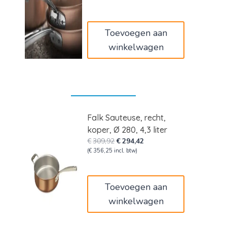
was:
is:
€190,08.
€180,57.
Toevoegen aan
winkelwagen
Falk Sauteuse, recht,
koper, Ø 280, 4,3 liter
Oorspronkelijke
Huidige
€
309,92
€
294,42
prijs
prijs
(
€
356,25
incl. btw)
was:
is:
€309,92.
€294,42.
Toevoegen aan
winkelwagen