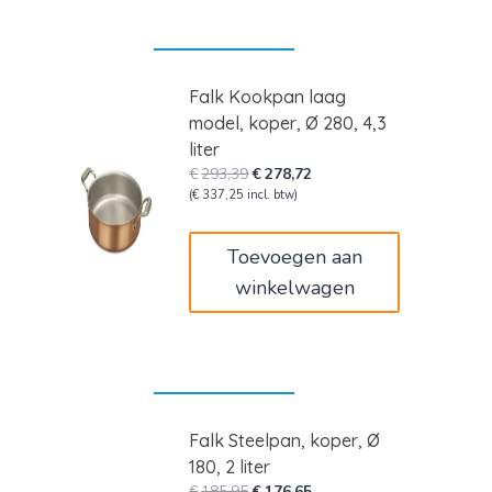
Falk Kookpan laag
model, koper, Ø 280, 4,3
liter
Oorspronkelijke
Huidige
€
293,39
€
278,72
prijs
prijs
(
€
337,25
incl. btw)
was:
is:
€293,39.
€278,72.
Toevoegen aan
winkelwagen
Falk Steelpan, koper, Ø
180, 2 liter
Oorspronkelijke
Huidige
€
185,95
€
176,65