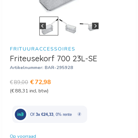
FRITUURACCESSOIRES
Friteusekorf 700 23L-SE
Artikelnummer:
BAR-295928
Oorspronkelijke
Huidige
€
72,98
€
89,00
(
€
88,31
incl. btw)
prijs
prijs
was:
is:
€89,00.
€72,98.
Of
3x €24,33
, 0% rente
Op voorraad