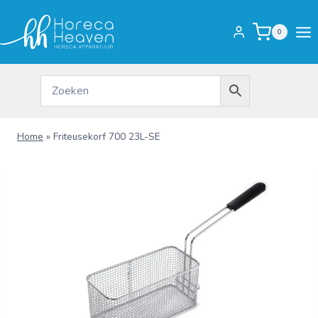
Doorgaan
naar
0
inhoud
Home
»
Friteusekorf 700 23L-SE