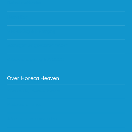
Betaalmethodes
Bestelling
Verzending & bezorging
Storingen en goederen retour
Subsidie regeling EIA 2020
Over Horeca Heaven
Werken bij Horeca Heaven
Partners en links
Algemene voorwaarden