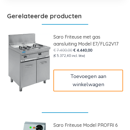
Gerelateerde producten
Saro Friteuse met gas
aansluiting Model E7/FLG2V17
Oorspronkelijke
Huidige
€
7.400,00
€
4.440,00
prijs
prijs
(
€
5.372,40
incl. btw)
was:
is:
€7.400,00.
€4.440,00.
Toevoegen aan
winkelwagen
Saro Friteuse Model PROFRI 6