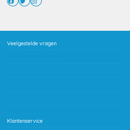
Facebook
Twitter
Instagram
Veelgestelde vragen
Wat zijn de verzendkosten?
Gebruik van kortingscode
Hoeveel garantie zit er op producten?
Waar kan ik terecht met een opmerking, vraag of klacht?
Kan ik leasen?
Klantenservice