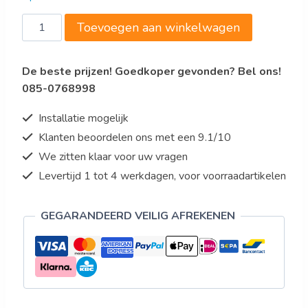
Friteusekorf
Toevoegen aan winkelwagen
700
23L-
De beste prijzen! Goedkoper gevonden? Bel ons!
SE
085-0768998
aantal
Installatie mogelijk
Klanten beoordelen ons met een 9.1/10
We zitten klaar voor uw vragen
Levertijd 1 tot 4 werkdagen, voor voorraadartikelen
GEGARANDEERD VEILIG AFREKENEN