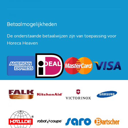
Contact opnemen
Blog
Betaalmogelijkheden
De onderstaande betaalwijzen zijn van toepassing voor
Horeca Heaven