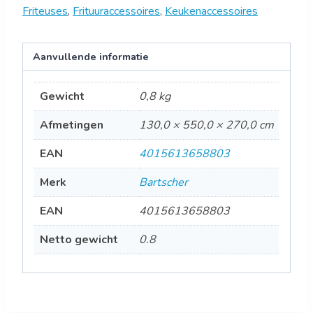
Friteuses
,
Frituuraccessoires
,
Keukenaccessoires
Aanvullende informatie
Gewicht
0,8 kg
Afmetingen
130,0 × 550,0 × 270,0 cm
EAN
4015613658803
Merk
Bartscher
EAN
4015613658803
Netto gewicht
0.8