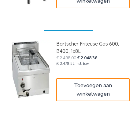
winkelwagen
Bartscher Friteuse Gas 600,
B400, 1x8L
Oorspronkelijke
Huidige
€
2.498,00
€
2.048,36
prijs
prijs
(
€
2.478,52
incl. btw)
was:
is:
€2.498,00.
€2.048,36.
Toevoegen aan
winkelwagen