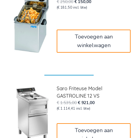
Oorspronkelijke
Huidige
€
250,00
€
150,00
prijs
prijs
(
€
181,50
incl. btw)
was:
is:
€250,00.
€150,00.
Toevoegen aan
winkelwagen
Saro Friteuse Model
GASTROLINE 12 VS
Oorspronkelijke
Huidige
€
1.535,00
€
921,00
prijs
prijs
(
€
1.114,41
incl. btw)
was:
is:
€1.535,00.
€921,00.
Toevoegen aan