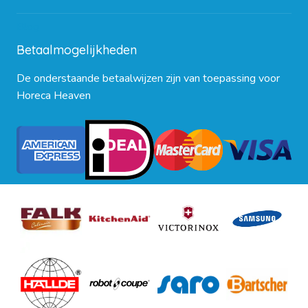
Blog
Betaalmogelijkheden
De onderstaande betaalwijzen zijn van toepassing voor
Horeca Heaven