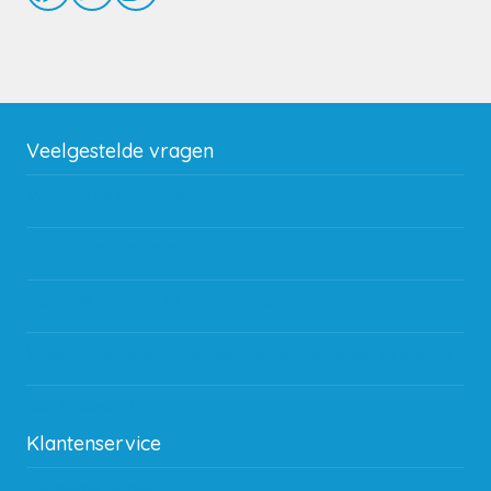
Veelgestelde vragen
Wat zijn de verzendkosten?
Gebruik van kortingscode
Hoeveel garantie zit er op producten?
Waar kan ik terecht met een opmerking, vraag of klacht?
Kan ik leasen?
Klantenservice
Betaalmethodes