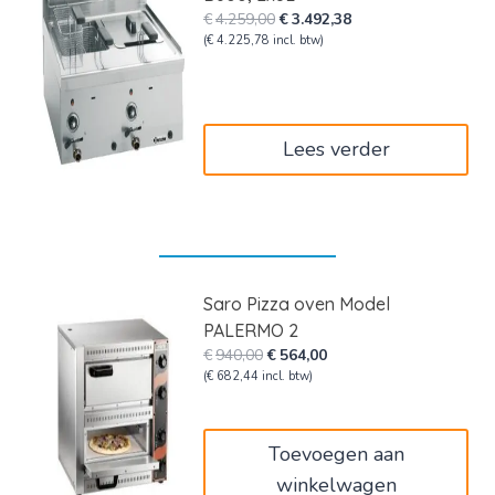
Oorspronkelijke
Huidige
€
4.259,00
€
3.492,38
prijs
prijs
(
€
4.225,78
incl. btw)
was:
is:
€4.259,00.
€3.492,38.
Lees verder
Saro Pizza oven Model
PALERMO 2
Oorspronkelijke
Huidige
€
940,00
€
564,00
prijs
prijs
(
€
682,44
incl. btw)
was:
is:
€940,00.
€564,00.
Toevoegen aan
winkelwagen