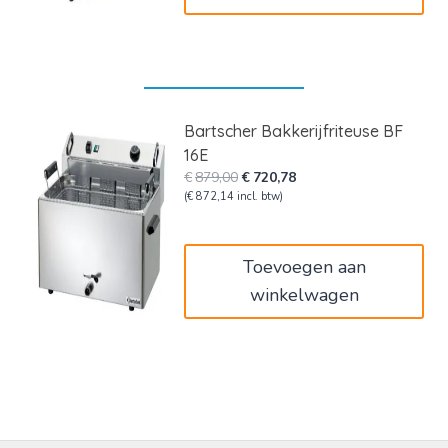
Bartscher Bakkerijfriteuse BF
16E
Oorspronkelijke
Huidige
€
879,00
€
720,78
prijs
prijs
(
€
872,14
incl. btw)
was:
is:
€879,00.
€720,78.
Toevoegen aan
winkelwagen