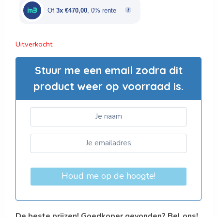
€2.350,00.
€1.410,00.
Of
3x €470,00
, 0% rente
Uitverkocht
Stuur me een email zodra dit
product weer op voorraad is.
Houd me op de hoogte!
De beste prijzen! Goedkoper gevonden? Bel ons!