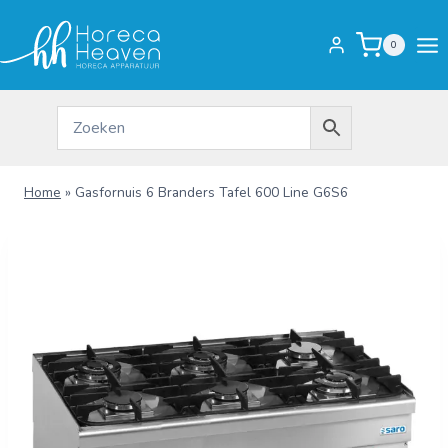
Doorgaan
naar
0
inhoud
Home
»
Gasfornuis 6 Branders Tafel 600 Line G6S6