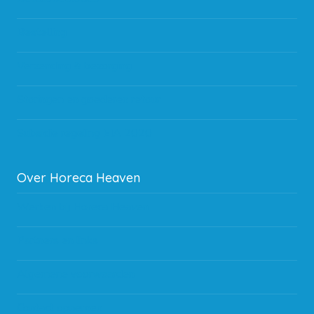
Bestelling
Verzending & bezorging
Storingen en goederen retour
Subsidie regeling EIA 2020
Over Horeca Heaven
Werken bij Horeca Heaven
Partners en links
Algemene voorwaarden
Contact opnemen