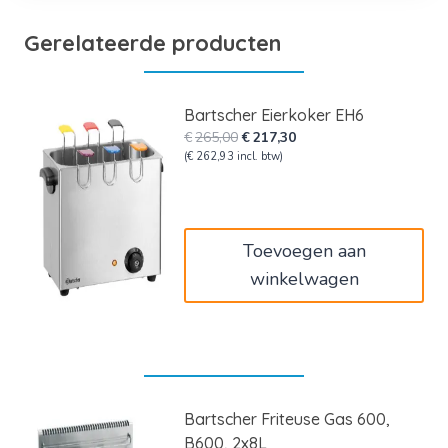
Gerelateerde producten
Bartscher Eierkoker EH6
Oorspronkelijke
Huidige
€
265,00
€
217,30
prijs
prijs
(
€
262,93
incl. btw)
was:
is:
€265,00.
€217,30.
Toevoegen aan
winkelwagen
Bartscher Friteuse Gas 600,
B600, 2x8L