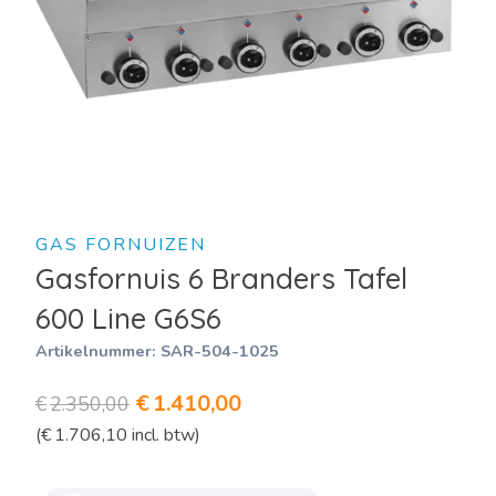
GAS FORNUIZEN
Gasfornuis 6 Branders Tafel
600 Line G6S6
Artikelnummer:
SAR-504-1025
Oorspronkelijke
Huidige
€
1.410,00
€
2.350,00
(
€
1.706,10
incl. btw)
prijs
prijs
was:
is: