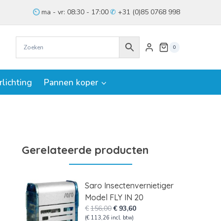
ma - vr: 08:30 - 17:00
+31 (0)85 0768 998
0
rlichting
Pannen koper
Gerelateerde producten
Saro Insectenvernietiger
Model FLY IN 20
Oorspronkelijke
Huidige
€
156,00
€
93,60
prijs
prijs
(
€
113,26
incl. btw)