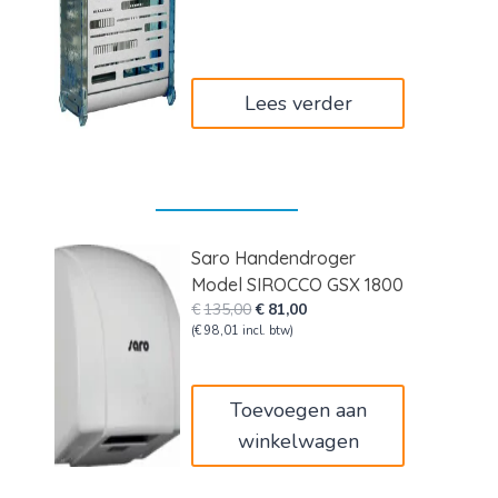
was:
is:
€156,00.
€93,60.
Lees verder
Saro Handendroger
Model SIROCCO GSX 1800
Oorspronkelijke
Huidige
€
135,00
€
81,00
prijs
prijs
(
€
98,01
incl. btw)
was:
is:
€135,00.
€81,00.
Toevoegen aan
winkelwagen