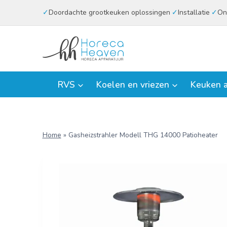
Doorgaan
Doordachte grootkeuken oplossingen
Installatie
On
naar
inhoud
RVS
Koelen en vriezen
Keuken a
Home
»
Gasheizstrahler Modell THG 14000 Patioheater