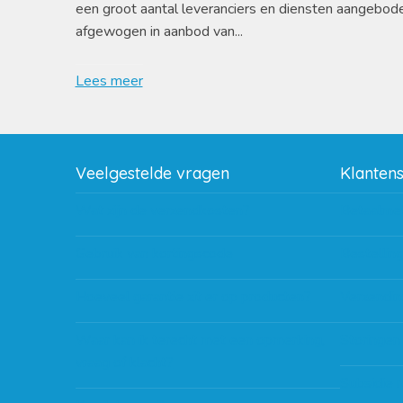
een groot aantal leveranciers en diensten aangebod
afgewogen in aanbod van...
Lees meer
Veelgestelde vragen
Klanten
Wat zijn de verzendkosten?
Betaalme
Gebruik van kortingscode
Bestellin
Hoeveel garantie zit er op producten?
Verzendin
Waar kan ik terecht met een opmerking,
Storingen
vraag of klacht?
Subsidie 