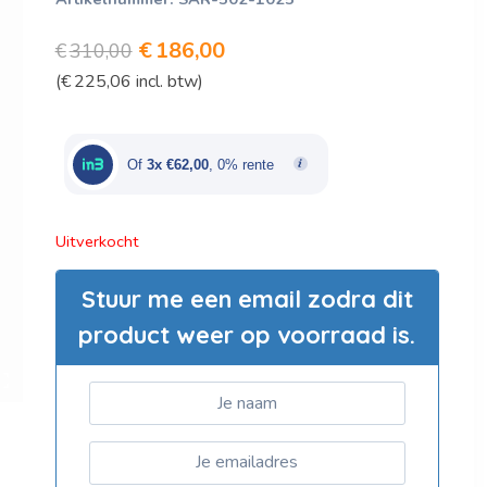
Oorspronkelijke
Huidige
€
186,00
€
310,00
(
€
225,06
incl. btw)
prijs
prijs
was:
is:
€310,00.
€186,00.
Of
3x €62,00
, 0% rente
Uitverkocht
Stuur me een email zodra dit
product weer op voorraad is.