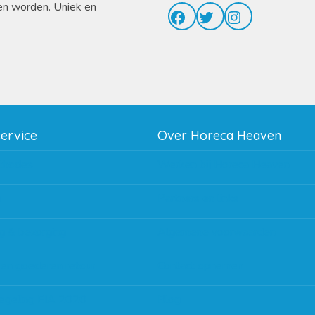
en worden. Uniek en
Facebook
Twitter
Instagram
service
Over Horeca Heaven
thodes
Werken bij Horeca Heaven
g
Partners en links
g & bezorging
Algemene voorwaarden
 en goederen retour
Contact opnemen
regeling EIA 2020
Blog