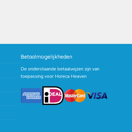
Betaalmogelijkheden
De onderstaande betaalwijzen zijn van
toepassing voor Horeca Heaven