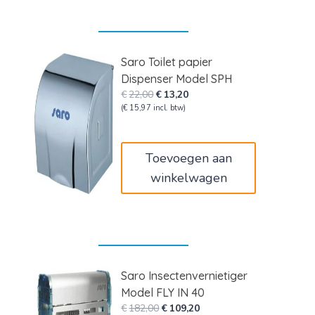
Saro Toilet papier
Dispenser Model SPH
Oorspronkelijke
Huidige
€
22,00
€
13,20
prijs
prijs
(
€
15,97
incl. btw)
was:
is:
€22,00.
€13,20.
Toevoegen aan
winkelwagen
Saro Insectenvernietiger
Model FLY IN 40
Oorspronkelijke
Huidige
€
182,00
€
109,20