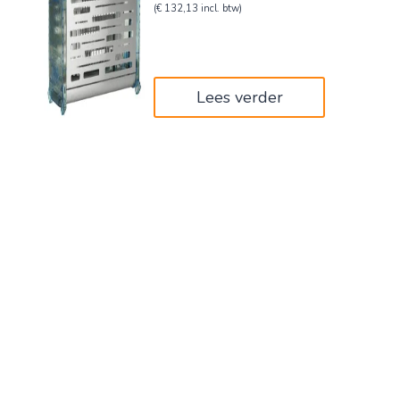
prijs
prijs
(
€
132,13
incl. btw)
was:
is:
€182,00.
€109,20.
Lees verder