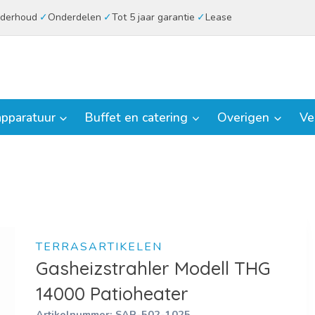
derhoud
Onderdelen
Tot 5 jaar garantie
Lease
pparatuur
Buffet en catering
Overigen
Ve
TERRASARTIKELEN
Gasheizstrahler Modell THG
14000 Patioheater
Artikelnummer:
SAR-502-1025