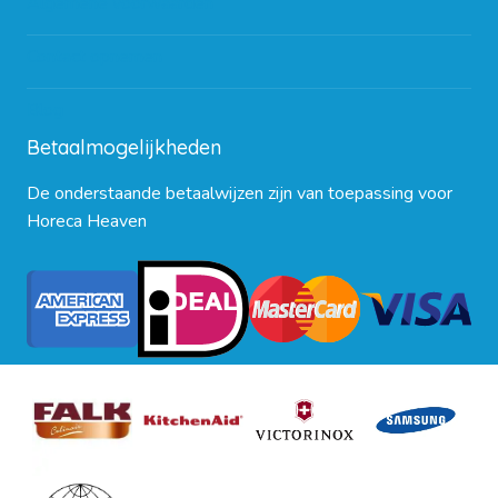
Algemene voorwaarden
Contact opnemen
Blog
Betaalmogelijkheden
De onderstaande betaalwijzen zijn van toepassing voor
Horeca Heaven