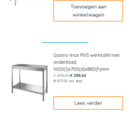
€565,00.
€468,95.
Toevoegen aan
winkelwagen
Gastro-Inox RVS werktafel met
onderblad,
1600(l)x700(d)x880(h)mm
Oorspronkelijke
Huidige
€
468,00
€
388,44
prijs
prijs
(
€
470,01
incl. btw)
was:
is:
€468,00.
€388,44.
Lees verder