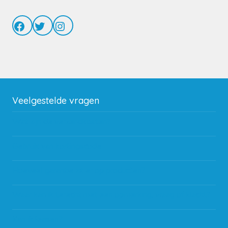
Facebook
Twitter
Instagram
Veelgestelde vragen
Wat zijn de verzendkosten?
Gebruik van kortingscode
Hoeveel garantie zit er op producten?
Waar kan ik terecht met een opmerking, vraag of klacht?
Kan ik leasen?