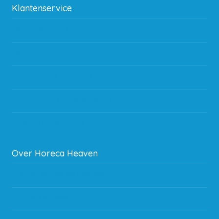
Klantenservice
Betaalmethodes
Bestelling
Verzending & bezorging
Storingen en goederen retour
Subsidie regeling EIA 2020
Over Horeca Heaven
Werken bij Horeca Heaven
Partners en links