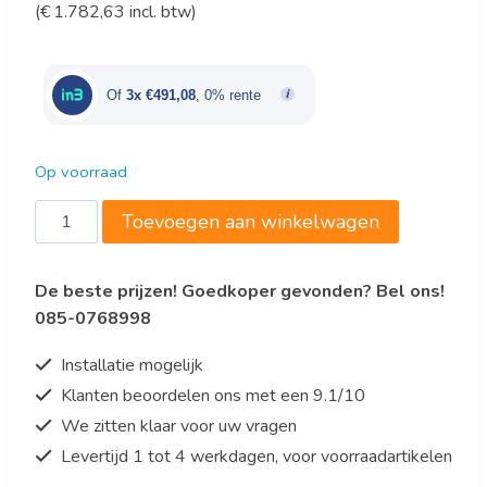
(
€
1.782,63
incl. btw)
prijs
prijs
was:
is:
€1.775,00.
€1.473,25.
Of
3x €491,08
, 0% rente
Op voorraad
Gastro-
Toevoegen aan winkelwagen
Inox
RVS
De beste prijzen! Goedkoper gevonden? Bel ons!
koeling
085-0768998
600
liter,
Installatie mogelijk
geforceerd
Klanten beoordelen ons met een 9.1/10
gekoeld
We zitten klaar voor uw vragen
aantal
Levertijd 1 tot 4 werkdagen, voor voorraadartikelen