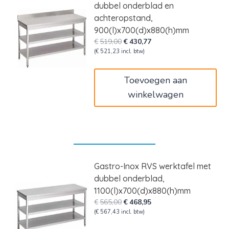
dubbel onderblad en
achteropstand,
900(l)x700(d)x880(h)mm
Oorspronkelijke
Huidige
€
519,00
€
430,77
prijs
prijs
(
€
521,23
incl. btw)
was:
is:
€519,00.
€430,77.
Toevoegen aan
winkelwagen
Gastro-Inox RVS werktafel met
dubbel onderblad,
1100(l)x700(d)x880(h)mm
Oorspronkelijke
Huidige
€
565,00
€
468,95
prijs
prijs
(
€
567,43
incl. btw)
was:
is: