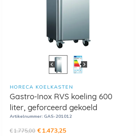
HORECA KOELKASTEN
Gastro-Inox RVS koeling 600
liter, geforceerd gekoeld
Artikelnummer:
GAS-201012
Oorspronkelijke
Huidige
€
1.473,25
€
1.775,00