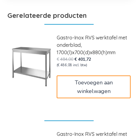
Gerelateerde producten
Gastro-Inox RVS werktafel met
onderblad,
1700(l)x700(d)x880(h)mm
Oorspronkelijke
Huidige
€
484,00
€
401,72
prijs
prijs
(
€
486,08
incl. btw)
was:
is:
€484,00.
€401,72.
Toevoegen aan
winkelwagen
Gastro-Inox RVS werktafel met