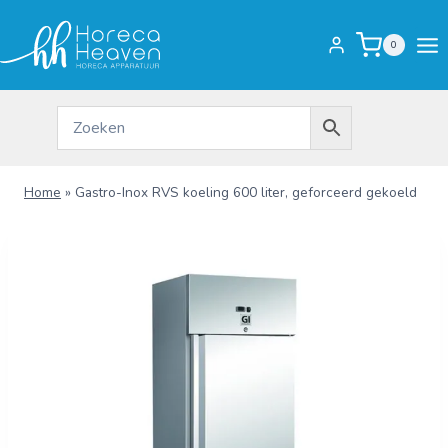
Doorgaan
naar
0
inhoud
Home
»
Gastro-Inox RVS koeling 600 liter, geforceerd gekoeld