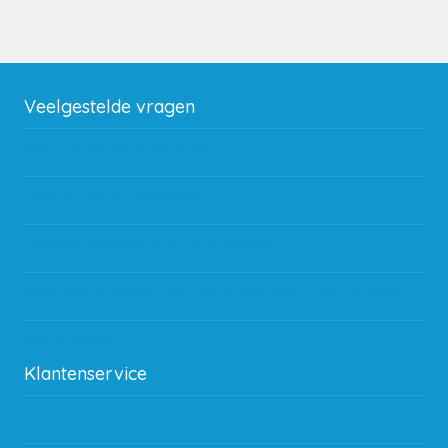
Veelgestelde vragen
Wat zijn de verzendkosten?
Gebruik van kortingscode
Hoeveel garantie zit er op producten?
Waar kan ik terecht met een opmerking, vraag of klacht?
Kan ik leasen?
Klantenservice
Betaalmethodes