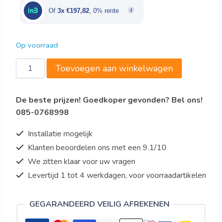
€715,00.
€593,45.
Of
3x €197,82
, 0% rente
Op voorraad
Gastro-
Toevoegen aan winkelwagen
Inox
RVS
De beste prijzen! Goedkoper gevonden? Bel ons!
opzetkoelvitrine
085-0768998
9x
GN
Installatie mogelijk
1/3
Klanten beoordelen ons met een 9.1/10
aantal
We zitten klaar voor uw vragen
Levertijd 1 tot 4 werkdagen, voor voorraadartikelen
GEGARANDEERD VEILIG AFREKENEN