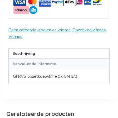
Geen categorie
,
Koelen en vriezen
,
Opzet koelvitrines
,
Vitrines
Beschrijving
Aanvullende informatie
GI RVS opzetkoelvitrine 9x GN 1/3
Gerelateerde producten