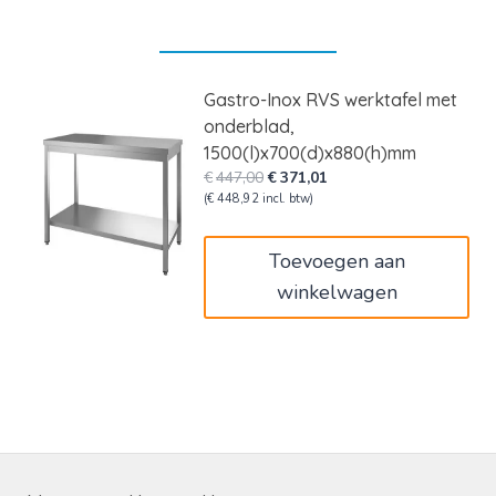
Gastro-Inox RVS werktafel met
onderblad,
1500(l)x700(d)x880(h)mm
Oorspronkelijke
Huidige
€
447,00
€
371,01
prijs
prijs
(
€
448,92
incl. btw)
was:
is:
€447,00.
€371,01.
Toevoegen aan
winkelwagen