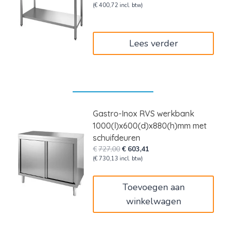
prijs
prijs
(
€
400,72
incl. btw)
was:
is:
€399,00.
€331,17.
Lees verder
Gastro-Inox RVS werkbank
1000(l)x600(d)x880(h)mm met
schuifdeuren
Oorspronkelijke
Huidige
€
727,00
€
603,41
prijs
prijs
(
€
730,13
incl. btw)
was:
is:
€727,00.
€603,41.
Toevoegen aan
winkelwagen