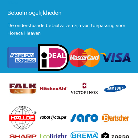
Blog
Betaalmogelijkheden
De onderstaande betaalwijzen zijn van toepassing voor
Horeca Heaven