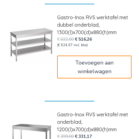
Gastro-Inox RVS werktafel met
dubbel onderblad,
1300(l)x700(d)x880(h)mm
Oorspronkelijke
Huidige
€
622,00
€
516,26
prijs
prijs
(
€
624,67
incl. btw)
was:
is:
€622,00.
€516,26.
Toevoegen aan
winkelwagen
Gastro-Inox RVS werktafel met
onderblad,
1200(l)x700(d)x880(h)mm
Oorspronkelijke
Huidige
€
399,00
€
331,17