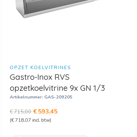
OPZET KOELVITRINES
Gastro-Inox RVS
opzetkoelvitrine 9x GN 1/3
Artikelnummer:
GAS-209205
Oorspronkelijke
Huidige
€
593,45
€
715,00
(
€
718,07
incl. btw)
prijs
prijs
was:
is: