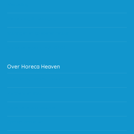
Bestelling
Verzending & bezorging
Storingen en goederen retour
Subsidie regeling EIA 2020
Over Horeca Heaven
Werken bij Horeca Heaven
Partners en links
Algemene voorwaarden
Contact opnemen