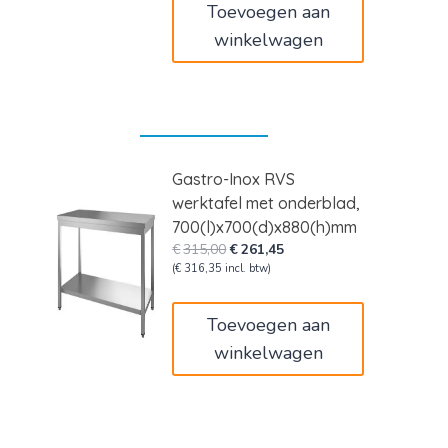
Toevoegen aan
winkelwagen
Gastro-Inox RVS
werktafel met onderblad,
700(l)x700(d)x880(h)mm
Oorspronkelijke
Huidige
€
315,00
€
261,45
prijs
prijs
(
€
316,35
incl. btw)
was:
is:
€315,00.
€261,45.
Toevoegen aan
winkelwagen