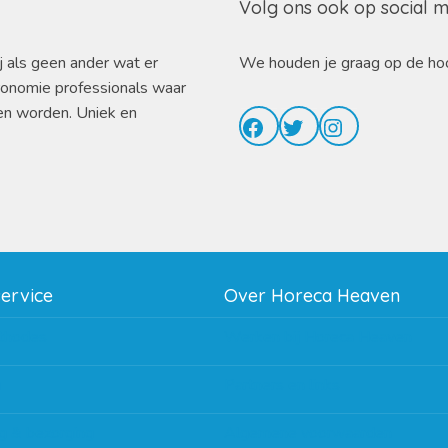
Volg ons ook op social 
j als geen ander wat er
We houden je graag op de ho
ronomie professionals waar
en worden. Uniek en
Facebook
Twitter
Instagram
service
Over Horeca Heaven
thodes
Werken bij Horeca Heaven
g
Partners en links
g & bezorging
Algemene voorwaarden