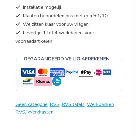
met
Installatie mogelijk
schuifdeuren
Klanten beoordelen ons met een 9.1/10
en
We zitten klaar voor uw vragen
achteropstand
aantal
Levertijd 1 tot 4 werkdagen, voor
voorraadartikelen
GEGARANDEERD VEILIG AFREKENEN
Geen categorie
,
RVS
,
RVS tafels
,
Werkbanken
RVS
,
Werkkasten