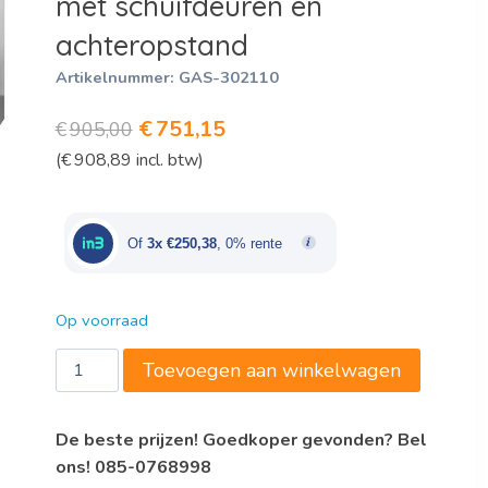
met schuifdeuren en
achteropstand
Artikelnummer:
GAS-302110
Oorspronkelijke
Huidige
€
751,15
€
905,00
(
€
908,89
incl. btw)
prijs
prijs
was:
is:
€905,00.
€751,15.
Of
3x €250,38
, 0% rente
Op voorraad
Gastro-
Toevoegen aan winkelwagen
Inox
RVS
De beste prijzen! Goedkoper gevonden? Bel
werkbank
ons! 085-0768998
1400(l)x700(d)x880(h)mm