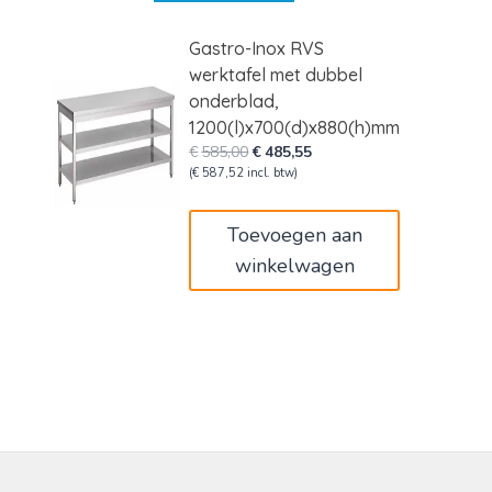
Gastro-Inox RVS
werktafel met dubbel
onderblad,
1200(l)x700(d)x880(h)mm
Oorspronkelijke
Huidige
€
585,00
€
485,55
prijs
prijs
(
€
587,52
incl. btw)
was:
is:
€585,00.
€485,55.
Toevoegen aan
winkelwagen