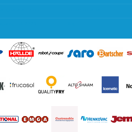
 en goederen retour
Contact opnemen
regeling EIA 2020
Blog