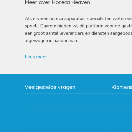
Meer over Horeca Heaven
Als ervaren horeca apparatuur specialisten weten wi
speelt. Daarom bieden wij dit platform voor de gast
een groot aantal leveranciers en diensten aangebod
afgewogen in aanbod van...
Lees meer
Veelgestelde vragen
Klanten
Wat zijn de verzendkosten?
Betaalme
Gebruik van kortingscode
Bestellin
Hoeveel garantie zit er op producten?
Verzendin