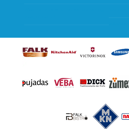
Waar kan ik terecht met een opmerking,
Storingen
vraag of klacht?
Subsidie 
Kan ik leasen?