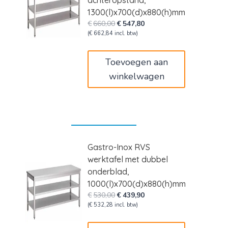
achteropstand,
1300(l)x700(d)x880(h)mm
Oorspronkelijke
Huidige
€
660,00
€
547,80
prijs
prijs
(
€
662,84
incl. btw)
was:
is:
€660,00.
€547,80.
Toevoegen aan
winkelwagen
Gastro-Inox RVS
werktafel met dubbel
onderblad,
1000(l)x700(d)x880(h)mm
Oorspronkelijke
Huidige
€
530,00
€
439,90
prijs
prijs
(
€
532,28
incl. btw)
was:
is:
€530,00.
€439,90.