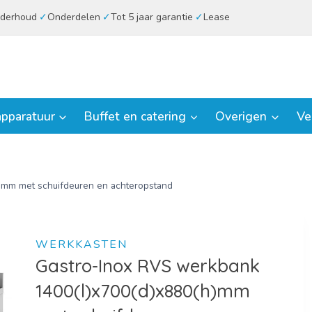
derhoud
Onderdelen
Tot 5 jaar garantie
Lease
pparatuur
Buffet en catering
Overigen
Ve
)mm met schuifdeuren en achteropstand
WERKKASTEN
Gastro-Inox RVS werkbank
1400(l)x700(d)x880(h)mm