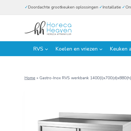
Doorgaan
Doordachte grootkeuken oplossingen
Installatie
On
naar
inhoud
RVS
Koelen en vriezen
Keuken a
Home
»
Gastro-Inox RVS werkbank 1400(l)x700(d)x880(h