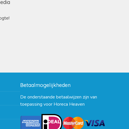
media
ogte!
Betaalmogelijkheden
De onderstaande betaalwijzen zijn van
toepassing voor Horeca Heaven