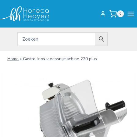
Doorgaan
naar
0
inhoud
Home
»
Gastro-Inox vleessnijmachine 220 plus