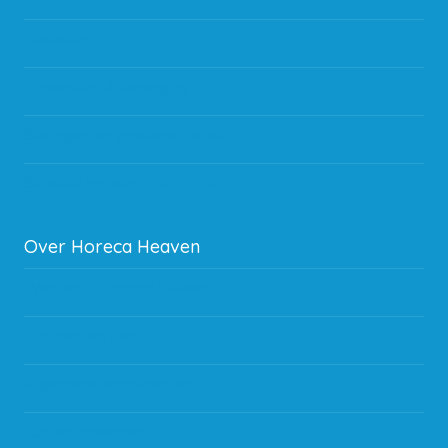
Bestelling
Verzending & bezorging
Storingen en goederen retour
Subsidie regeling EIA 2020
Over Horeca Heaven
Werken bij Horeca Heaven
Partners en links
Algemene voorwaarden
Contact opnemen