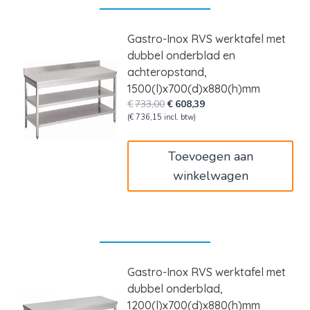
Gastro-Inox RVS werktafel met
dubbel onderblad en
achteropstand,
1500(l)x700(d)x880(h)mm
Oorspronkelijke
Huidige
€
733,00
€
608,39
prijs
prijs
(
€
736,15
incl. btw)
was:
is:
€733,00.
€608,39.
Toevoegen aan
winkelwagen
Gastro-Inox RVS werktafel met
dubbel onderblad,
1200(l)x700(d)x880(h)mm