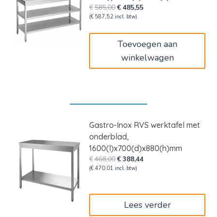
Oorspronkelijke
Huidige
€
585,00
€
485,55
prijs
prijs
(
€
587,52
incl. btw)
was:
is:
€585,00.
€485,55.
Toevoegen aan
winkelwagen
Gastro-Inox RVS werktafel met
onderblad,
1600(l)x700(d)x880(h)mm
Oorspronkelijke
Huidige
€
468,00
€
388,44
prijs
prijs
(
€
470,01
incl. btw)
was:
is:
€468,00.
€388,44.
Lees verder