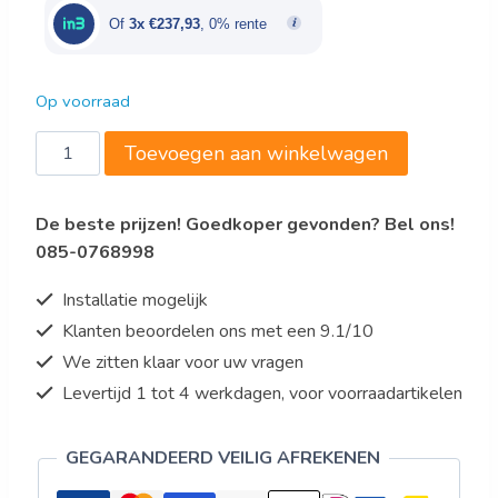
€860,00.
€713,80.
Of
3x €237,93
, 0% rente
Op voorraad
Gastro-
Toevoegen aan winkelwagen
Inox
vleessnijmachine
De beste prijzen! Goedkoper gevonden? Bel ons!
220
085-0768998
plus
aantal
Installatie mogelijk
Klanten beoordelen ons met een 9.1/10
We zitten klaar voor uw vragen
Levertijd 1 tot 4 werkdagen, voor voorraadartikelen
GEGARANDEERD VEILIG AFREKENEN