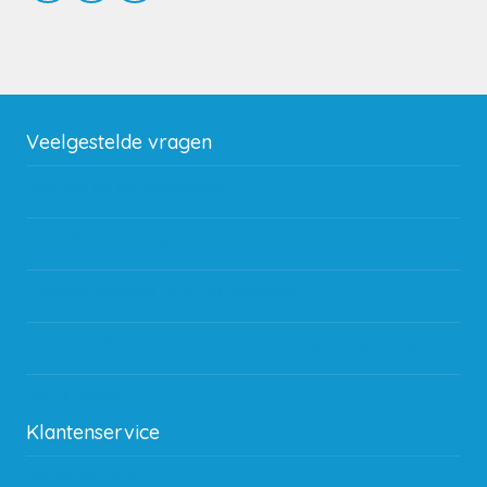
Veelgestelde vragen
Wat zijn de verzendkosten?
Gebruik van kortingscode
Hoeveel garantie zit er op producten?
Waar kan ik terecht met een opmerking, vraag of klacht?
Kan ik leasen?
Klantenservice
Betaalmethodes