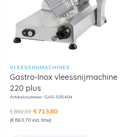
VLEESSNIJMACHINES
Gastro-Inox vleessnijmachine
220 plus
Artikelnummer:
GAS-505404
Oorspronkelijke
Huidige
€
713,80
€
860,00
(
€
863,70
incl. btw)
prijs
prijs
was:
is: