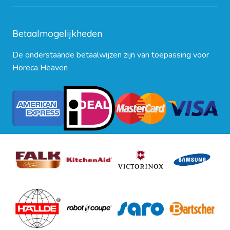
Blog
Betaalmogelijkheden
De onderstaande betaalwijzen zijn van toepassing voor
Horeca Heaven