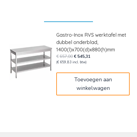
Gastro-Inox RVS werktafel met
dubbel onderblad,
1400(l)x700(d)x880(h)mm
Oorspronkelijke
Huidige
€
657,00
€
545,31
prijs
prijs
(
€
659,83
incl. btw)
was:
is:
€657,00.
€545,31.
Toevoegen aan
winkelwagen