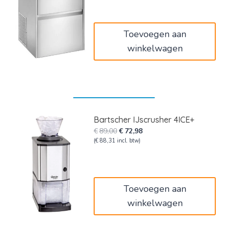
€1.249,00.
€1.024,18.
Toevoegen aan
winkelwagen
Bartscher IJscrusher 4ICE+
Oorspronkelijke
Huidige
€
89,00
€
72,98
prijs
prijs
(
€
88,31
incl. btw)
was:
is:
€89,00.
€72,98.
Toevoegen aan
winkelwagen