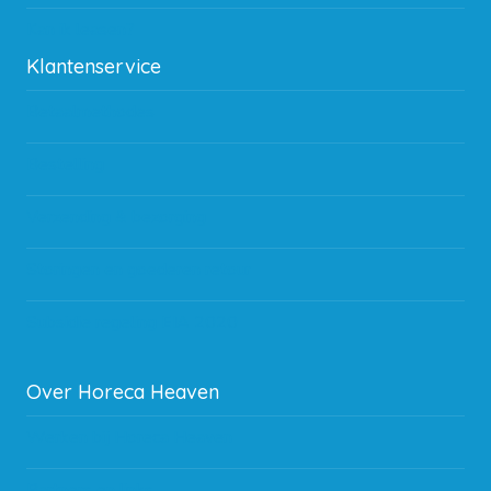
Kan ik leasen?
Klantenservice
Betaalmethodes
Bestelling
Verzending & bezorging
Storingen en goederen retour
Subsidie regeling EIA 2020
Over Horeca Heaven
Werken bij Horeca Heaven
Partners en links