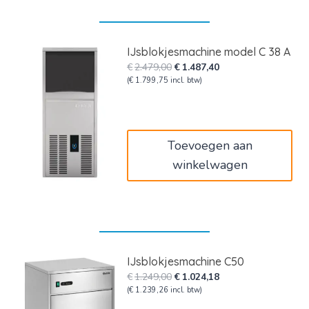
IJsblokjesmachine model C 38 A
Oorspronkelijke
Huidige
€
2.479,00
€
1.487,40
prijs
prijs
(
€
1.799,75
incl. btw)
was:
is:
€2.479,00.
€1.487,40.
Toevoegen aan
winkelwagen
IJsblokjesmachine C50
Oorspronkelijke
Huidige
€
1.249,00
€
1.024,18
prijs
prijs
(
€
1.239,26
incl. btw)
was:
is: