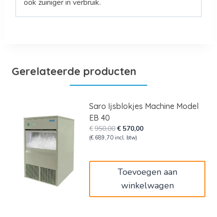
ook zuiniger in verbruik.
Gerelateerde producten
Saro Ijsblokjes Machine Model
EB 40
Oorspronkelijke
Huidige
€
950,00
€
570,00
prijs
prijs
(
€
689,70
incl. btw)
was:
is:
€950,00.
€570,00.
Toevoegen aan
winkelwagen