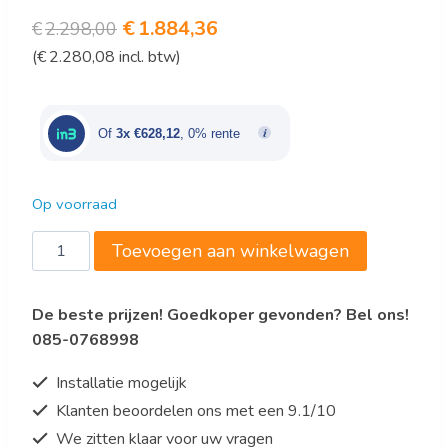
Oorspronkelijke
Huidige
€
1.884,36
€
2.298,00
(
€
2.280,08
incl. btw)
prijs
prijs
was:
is:
€2.298,00.
€1.884,36.
Of
3x €628,12
, 0% rente
Op voorraad
IJsblokjesmachine
Toevoegen aan winkelwagen
B
46
De beste prijzen! Goedkoper gevonden? Bel ons!
Plus
085-0768998
aantal
Installatie mogelijk
Klanten beoordelen ons met een 9.1/10
We zitten klaar voor uw vragen