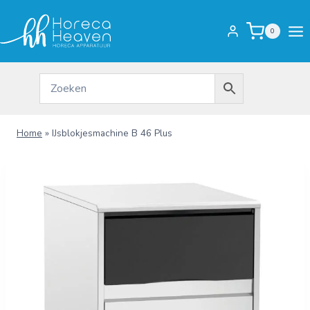
Doorgaan
naar
0
inhoud
Home
»
IJsblokjesmachine B 46 Plus