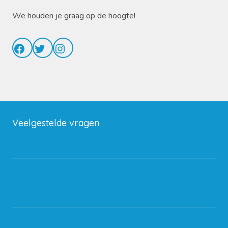
We houden je graag op de hoogte!
Facebook
Twitter
Instagram
Veelgestelde vragen
Wat zijn de verzendkosten?
Gebruik van kortingscode
Hoeveel garantie zit er op producten?
Waar kan ik terecht met een opmerking, vraag of klacht?