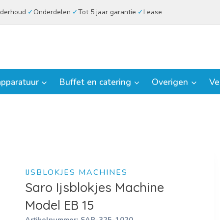
derhoud
Onderdelen
Tot 5 jaar garantie
Lease
pparatuur
Buffet en catering
Overigen
Ve
IJSBLOKJES MACHINES
Saro Ijsblokjes Machine
Model EB 15
Artikelnummer:
SAR-325-1020