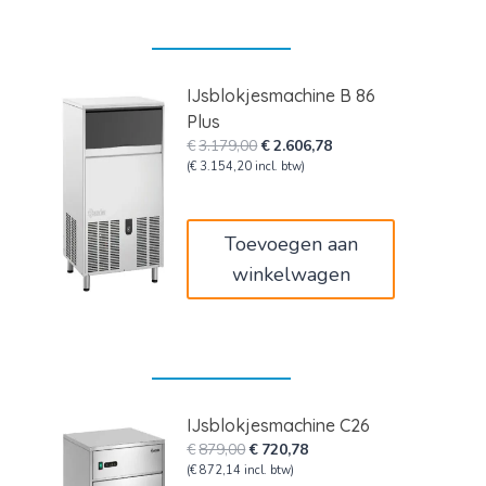
IJsblokjesmachine B 86
Plus
Oorspronkelijke
Huidige
€
3.179,00
€
2.606,78
prijs
prijs
(
€
3.154,20
incl. btw)
was:
is:
€3.179,00.
€2.606,78.
Toevoegen aan
winkelwagen
IJsblokjesmachine C26
Oorspronkelijke
Huidige
€
879,00
€
720,78
prijs
prijs
(
€
872,14
incl. btw)