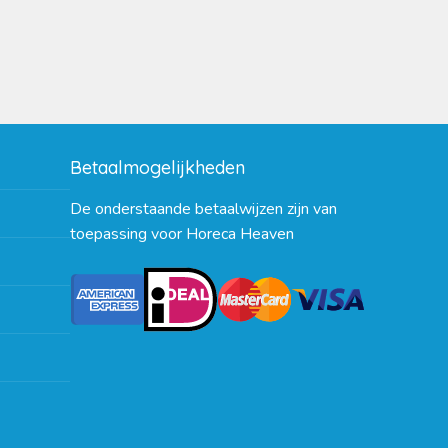
Betaalmogelijkheden
De onderstaande betaalwijzen zijn van
toepassing voor Horeca Heaven