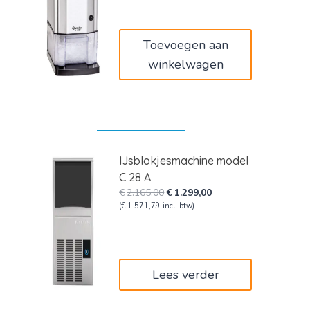
was:
is:
€89,00.
€72,98.
Toevoegen aan
winkelwagen
IJsblokjesmachine model
C 28 A
Oorspronkelijke
Huidige
€
2.165,00
€
1.299,00
prijs
prijs
(
€
1.571,79
incl. btw)
was:
is:
€2.165,00.
€1.299,00.
Lees verder