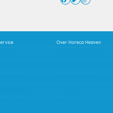
service
Over Horeca Heaven
thodes
Werken bij Horeca Heaven
g
Partners en links
g & bezorging
Algemene voorwaarden
 en goederen retour
Contact opnemen
regeling EIA 2020
Blog