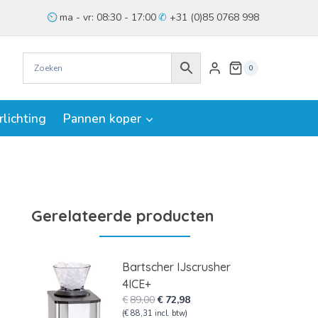
ma - vr: 08:30 - 17:00
+31 (0)85 0768 998
0
rlichting
Pannen koper
Gerelateerde producten
Bartscher IJscrusher
4ICE+
Oorspronkelijke
Huidige
€
89,00
€
72,98
prijs
prijs
(
€
88,31
incl. btw)