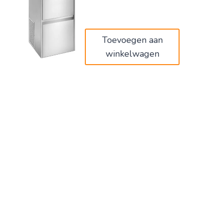
was:
is:
€879,00.
€720,78.
Toevoegen aan
winkelwagen