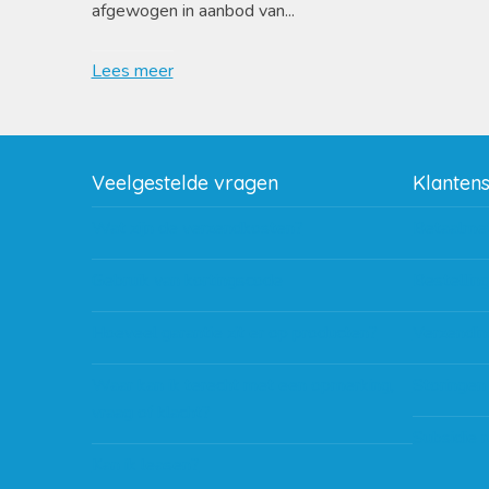
afgewogen in aanbod van...
Lees meer
Veelgestelde vragen
Klanten
Wat zijn de verzendkosten?
Betaalme
Gebruik van kortingscode
Bestellin
Hoeveel garantie zit er op producten?
Verzendin
Waar kan ik terecht met een opmerking,
Storingen
vraag of klacht?
Subsidie 
Kan ik leasen?