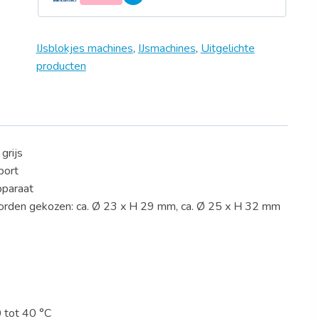
IJsblokjes machines
,
IJsmachines
,
Uitgelichte
producten
grijs
port
pparaat
 worden gekozen: ca. Ø 23 x H 29 mm, ca. Ø 25 x H 32 mm
 tot 40 °C