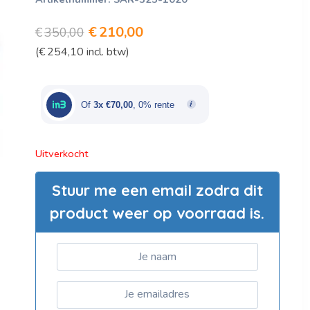
Oorspronkelijke
Huidige
€
210,00
€
350,00
(
€
254,10
incl. btw)
prijs
prijs
was:
is:
€350,00.
€210,00.
Of
3x €70,00
, 0% rente
Uitverkocht
Stuur me een email zodra dit
product weer op voorraad is.