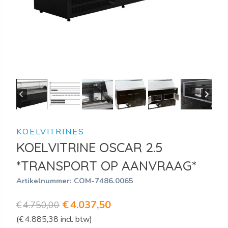
KOELVITRINES
KOELVITRINE OSCAR 2.5
*TRANSPORT OP AANVRAAG*
Artikelnummer:
COM-7486.0065
Oorspronkelijke
Huidige
€
4.037,50
€
4.750,00
(
€
4.885,38
incl. btw)
prijs
prijs