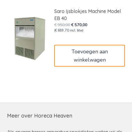
Saro Ijsblokjes Machine Model
EB 40
Oorspronkelijke
Huidige
€
950,00
€
570,00
prijs
prijs
(
€
689,70
incl. btw)
was:
is:
€950,00.
€570,00.
Toevoegen aan
winkelwagen
Meer over Horeca Heaven