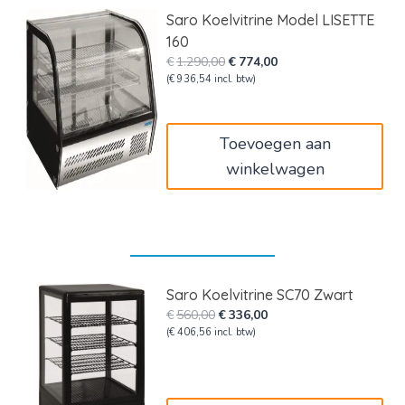
Saro Koelvitrine Model LISETTE
160
Oorspronkelijke
Huidige
€
1.290,00
€
774,00
prijs
prijs
(
€
936,54
incl. btw)
was:
is:
€1.290,00.
€774,00.
Toevoegen aan
winkelwagen
Saro Koelvitrine SC70 Zwart
Oorspronkelijke
Huidige
€
560,00
€
336,00
prijs
prijs
(
€
406,56
incl. btw)
was:
is:
€560,00.
€336,00.