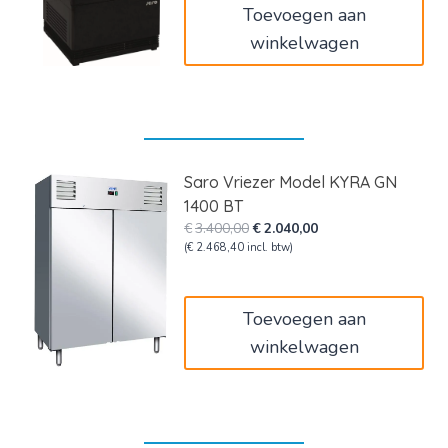
Toevoegen aan
winkelwagen
Saro Vriezer Model KYRA GN
1400 BT
Oorspronkelijke
Huidige
€
3.400,00
€
2.040,00
prijs
prijs
(
€
2.468,40
incl. btw)
was:
is:
€3.400,00.
€2.040,00.
Toevoegen aan
winkelwagen