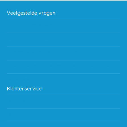
Veelgestelde vragen
Wat zijn de verzendkosten?
Gebruik van kortingscode
Hoeveel garantie zit er op producten?
Waar kan ik terecht met een opmerking, vraag of klacht?
Kan ik leasen?
Klantenservice
Betaalmethodes
Bestelling