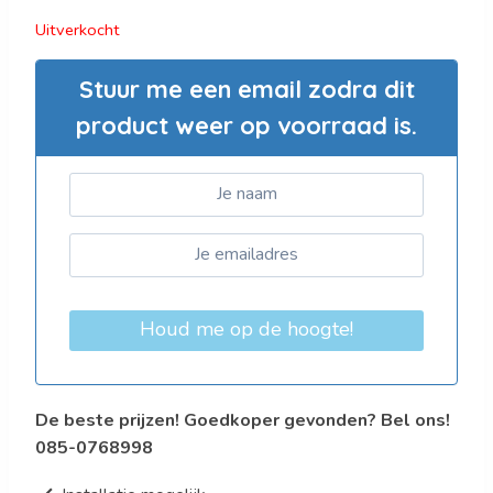
was:
is:
Uitverkocht
€4.750,00.
€4.037,50.
Stuur me een email zodra dit
product weer op voorraad is.
Houd me op de hoogte!
De beste prijzen! Goedkoper gevonden? Bel ons!
085-0768998