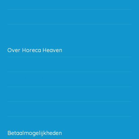
Verzending & bezorging
Storingen en goederen retour
Subsidie regeling EIA 2020
Over Horeca Heaven
Werken bij Horeca Heaven
Partners en links
Algemene voorwaarden
Contact opnemen
Blog
Betaalmogelijkheden