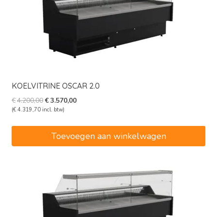
KOELVITRINE OSCAR 2.0
Oorspronkelijke
Huidige
€
4.200,00
€
3.570,00
prijs
prijs
(
€
4.319,70
incl. btw)
was:
is:
€4.200,00.
€3.570,00.
Toevoegen aan winkelwagen