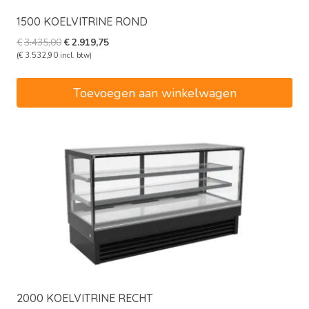
1500 KOELVITRINE ROND
Oorspronkelijke
Huidige
€
3.435,00
€
2.919,75
prijs
prijs
(
€
3.532,90
incl. btw)
was:
is:
€3.435,00.
€2.919,75.
Toevoegen aan winkelwagen
2000 KOELVITRINE RECHT