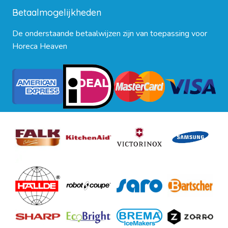
Betaalmogelijkheden
De onderstaande betaalwijzen zijn van toepassing voor
Horeca Heaven