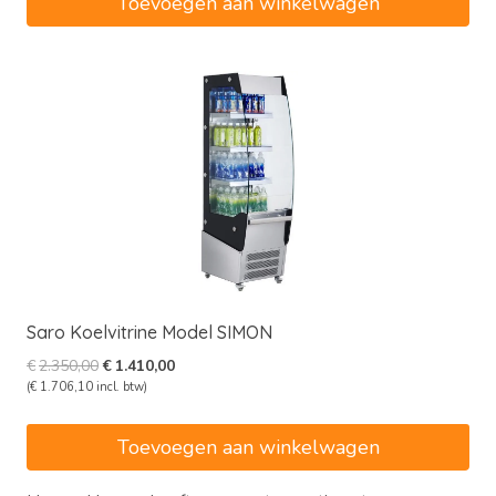
Toevoegen aan winkelwagen
Saro Koelvitrine Model SIMON
Oorspronkelijke
Huidige
€
2.350,00
€
1.410,00
prijs
prijs
(
€
1.706,10
incl. btw)
was:
is:
€2.350,00.
€1.410,00.
Toevoegen aan winkelwagen