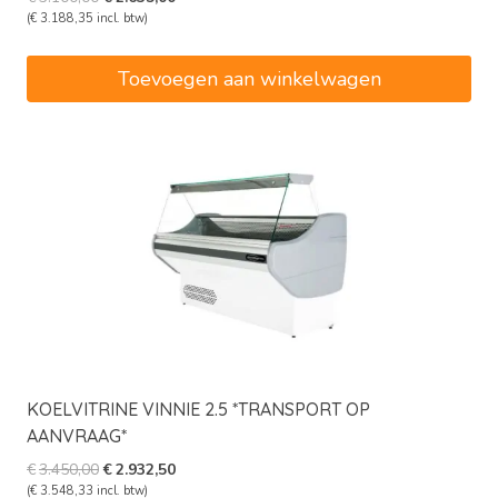
prijs
prijs
(
€
3.188,35
incl. btw)
was:
is:
€3.100,00.
€2.635,00.
Toevoegen aan winkelwagen
KOELVITRINE VINNIE 2.5 *TRANSPORT OP
AANVRAAG*
Oorspronkelijke
Huidige
€
3.450,00
€
2.932,50
prijs
prijs
(
€
3.548,33
incl. btw)