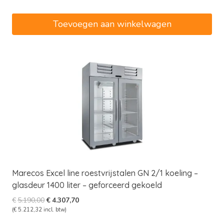
was:
is:
€3.450,00.
€2.932,50.
Toevoegen aan winkelwagen
Marecos Excel line roestvrijstalen GN 2/1 koeling –
glasdeur 1400 liter – geforceerd gekoeld
Oorspronkelijke
Huidige
€
5.190,00
€
4.307,70
prijs
prijs
(
€
5.212,32
incl. btw)
was:
is: