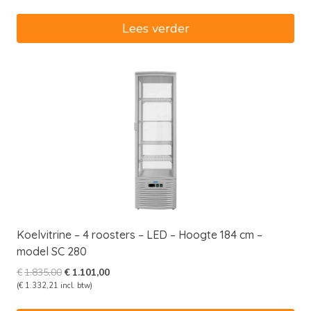
was:
is:
€4.040,00.
€3.434,00.
Lees verder
Koelvitrine – 4 roosters – LED – Hoogte 184 cm –
model SC 280
Oorspronkelijke
Huidige
€
1.835,00
€
1.101,00
prijs
prijs
(
€
1.332,21
incl. btw)
was:
is: