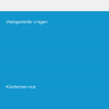
Veelgestelde vragen
Wat zijn de verzendkosten?
Gebruik van kortingscode
Hoeveel garantie zit er op producten?
Waar kan ik terecht met een opmerking, vraag of klacht?
Kan ik leasen?
Klantenservice
Betaalmethodes
Bestelling