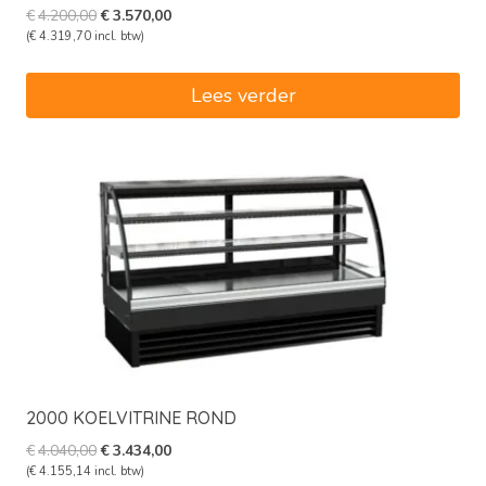
Oorspronkelijke
Huidige
€
4.200,00
€
3.570,00
prijs
prijs
(
€
4.319,70
incl. btw)
was:
is:
€4.200,00.
€3.570,00.
Lees verder
2000 KOELVITRINE ROND
Oorspronkelijke
Huidige
€
4.040,00
€
3.434,00
prijs
prijs
(
€
4.155,14
incl. btw)