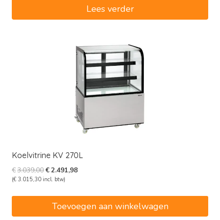
€1.835,00.
€1.101,00.
Lees verder
Koelvitrine KV 270L
Oorspronkelijke
Huidige
€
3.039,00
€
2.491,98
prijs
prijs
(
€
3.015,30
incl. btw)
was:
is:
€3.039,00.
€2.491,98.
Toevoegen aan winkelwagen