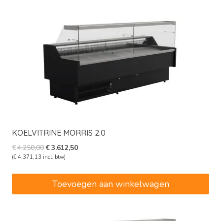
KOELVITRINE MORRIS 2.0
Oorspronkelijke
Huidige
€
4.250,00
€
3.612,50
prijs
prijs
(
€
4.371,13
incl. btw)
was:
is:
€4.250,00.
€3.612,50.
Toevoegen aan winkelwagen