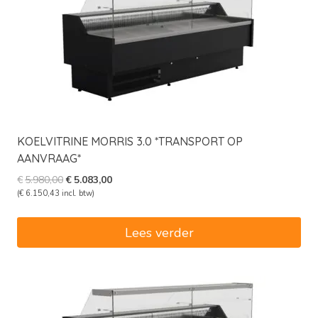
KOELVITRINE MORRIS 3.0 *TRANSPORT OP
AANVRAAG*
Oorspronkelijke
Huidige
€
5.980,00
€
5.083,00
prijs
prijs
(
€
6.150,43
incl. btw)
was:
is:
€5.980,00.
€5.083,00.
Lees verder