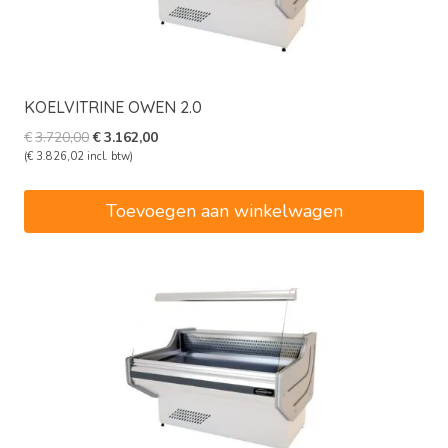
KOELVITRINE OWEN 2.0
Oorspronkelijke
Huidige
€
3.720,00
€
3.162,00
prijs
prijs
(
€
3.826,02
incl. btw)
was:
is:
€3.720,00.
€3.162,00.
Toevoegen aan winkelwagen