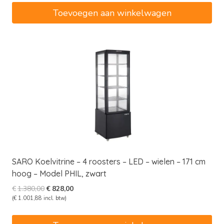
€5.190,00.
€4.307,70.
Toevoegen aan winkelwagen
SARO Koelvitrine – 4 roosters – LED – wielen – 171 cm
hoog – Model PHIL, zwart
Oorspronkelijke
Huidige
€
1.380,00
€
828,00
prijs
prijs
(
€
1.001,88
incl. btw)
was:
is:
€1.380,00.
€828,00.