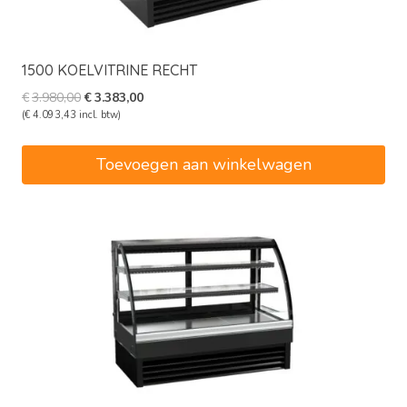
1500 KOELVITRINE RECHT
Oorspronkelijke
Huidige
€
3.980,00
€
3.383,00
prijs
prijs
(
€
4.093,43
incl. btw)
was:
is:
€3.980,00.
€3.383,00.
Toevoegen aan winkelwagen