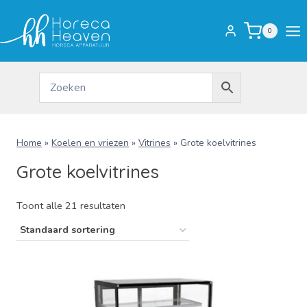
Doorgaan
naar
0
inhoud
Home
»
Koelen en vriezen
»
Vitrines
»
Grote koelvitrines
Grote koelvitrines
Toont alle 21 resultaten