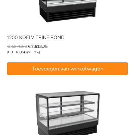
1200 KOELVITRINE ROND
Oorspronkelijke
Huidige
€
3.075,00
€
2.613,75
prijs
prijs
(
€
3.162,64
incl. btw)
was:
is:
€3.075,00.
€2.613,75.
Toevoegen aan winkelwagen