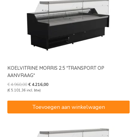
KOELVITRINE MORRIS 2.5 *TRANSPORT OP
AANVRAAG*
Oorspronkelijke
Huidige
€
4.960,00
€
4.216,00
prijs
prijs
(
€
5.101,36
incl. btw)
was:
is:
€4.960,00.
€4.216,00.
Toevoegen aan winkelwagen