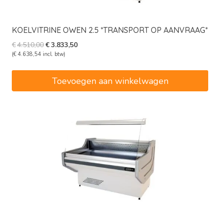
KOELVITRINE OWEN 2.5 *TRANSPORT OP AANVRAAG*
Oorspronkelijke
Huidige
€
4.510,00
€
3.833,50
prijs
prijs
(
€
4.638,54
incl. btw)
was:
is:
€4.510,00.
€3.833,50.
Toevoegen aan winkelwagen