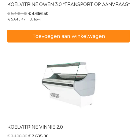
KOELVITRINE OWEN 3.0 *TRANSPORT OP AANVRAAG*
Oorspronkelijke
Huidige
€
5.490,00
€
4.666,50
prijs
prijs
(
€
5.646,47
incl. btw)
was:
is:
€5.490,00.
€4.666,50.
Toevoegen aan winkelwagen
KOELVITRINE VINNIE 2.0
Oorspronkelijke
Huidige
€
3.100,00
€
2.635,00