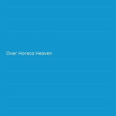
Verzending & bezorging
Storingen en goederen retour
Subsidie regeling EIA 2020
Over Horeca Heaven
Werken bij Horeca Heaven
Partners en links
Algemene voorwaarden
Contact opnemen
Blog