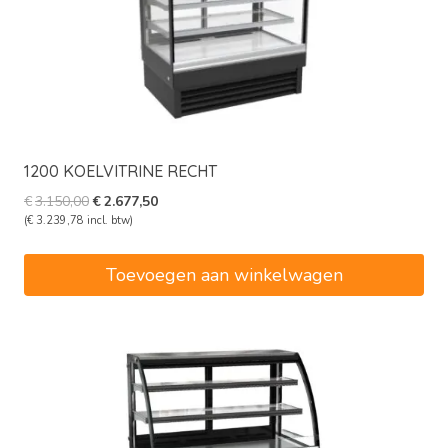
1200 KOELVITRINE RECHT
Oorspronkelijke
Huidige
€
3.150,00
€
2.677,50
prijs
prijs
(
€
3.239,78
incl. btw)
was:
is:
€3.150,00.
€2.677,50.
Toevoegen aan winkelwagen