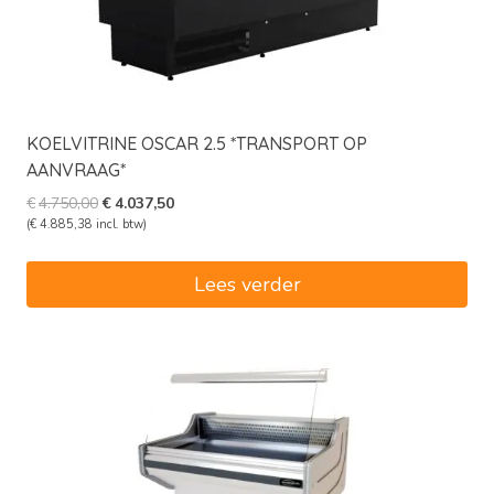
KOELVITRINE OSCAR 2.5 *TRANSPORT OP
AANVRAAG*
Oorspronkelijke
Huidige
€
4.750,00
€
4.037,50
prijs
prijs
(
€
4.885,38
incl. btw)
was:
is:
€4.750,00.
€4.037,50.
Lees verder