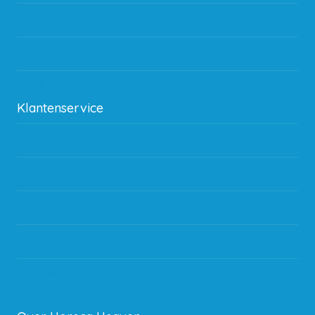
Hoeveel garantie zit er op producten?
Waar kan ik terecht met een opmerking, vraag of klacht?
Kan ik leasen?
Klantenservice
Betaalmethodes
Bestelling
Verzending & bezorging
Storingen en goederen retour
Subsidie regeling EIA 2020