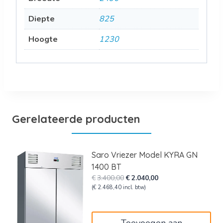
Diepte
825
Hoogte
1230
Gerelateerde producten
Saro Vriezer Model KYRA GN
1400 BT
Oorspronkelijke
Huidige
€
3.400,00
€
2.040,00
prijs
prijs
(
€
2.468,40
incl. btw)
was:
is:
€3.400,00.
€2.040,00.