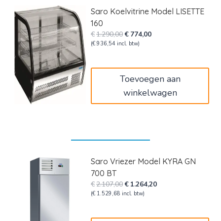
Saro Koelvitrine Model LISETTE
160
Oorspronkelijke
Huidige
€
1.290,00
€
774,00
prijs
prijs
(
€
936,54
incl. btw)
was:
is:
€1.290,00.
€774,00.
Toevoegen aan
winkelwagen
Saro Vriezer Model KYRA GN
700 BT
Oorspronkelijke
Huidige
€
2.107,00
€
1.264,20
prijs
prijs
(
€
1.529,68
incl. btw)
was:
is:
€2.107,00.
€1.264,20.