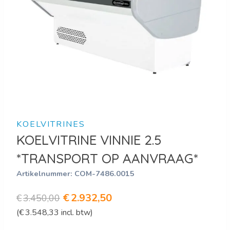
KOELVITRINES
KOELVITRINE VINNIE 2.5
*TRANSPORT OP AANVRAAG*
Artikelnummer:
COM-7486.0015
Oorspronkelijke
Huidige
€
2.932,50
€
3.450,00
(
€
3.548,33
incl. btw)
prijs
prijs