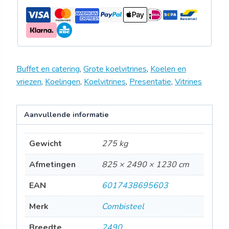
Buffet en catering
,
Grote koelvitrines
,
Koelen en
vriezen
,
Koelingen
,
Koelvitrines
,
Presentatie
,
Vitrines
Aanvullende informatie
Gewicht
275 kg
Afmetingen
825 × 2490 × 1230 cm
EAN
6017438695603
Merk
Combisteel
Breedte
2490