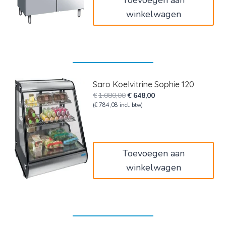
Toevoegen aan
winkelwagen
Saro Koelvitrine Sophie 120
Oorspronkelijke
Huidige
€
1.080,00
€
648,00
prijs
prijs
(
€
784,08
incl. btw)
was:
is:
€1.080,00.
€648,00.
Toevoegen aan
winkelwagen