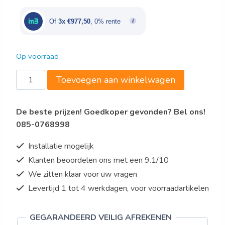
was:
is:
€3.450,00.
€2.932,50.
Of
3x €977,50
, 0% rente
Op voorraad
KOELVITRINE
Toevoegen aan winkelwagen
VINNIE
2.5
De beste prijzen! Goedkoper gevonden? Bel ons!
*TRANSPORT
085-0768998
OP
AANVRAAG*
Installatie mogelijk
aantal
Klanten beoordelen ons met een 9.1/10
We zitten klaar voor uw vragen
Levertijd 1 tot 4 werkdagen, voor voorraadartikelen
GEGARANDEERD VEILIG AFREKENEN