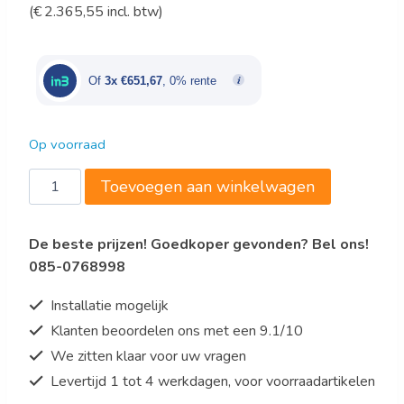
(
€
2.365,55
incl. btw)
prijs
prijs
was:
is:
€2.300,00.
€1.955,00.
Of
3x €651,67
, 0% rente
Op voorraad
KOELWERKBANK
Toevoegen aan winkelwagen
GLASOPSTAND
2
De beste prijzen! Goedkoper gevonden? Bel ons!
DEUREN
085-0768998
aantal
Installatie mogelijk
Klanten beoordelen ons met een 9.1/10
We zitten klaar voor uw vragen
Levertijd 1 tot 4 werkdagen, voor voorraadartikelen