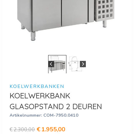
KOELWERKBANKEN
KOELWERKBANK
GLASOPSTAND 2 DEUREN
Artikelnummer:
COM-7950.0410
Oorspronkelijke
Huidige
€
1.955,00
€
2.300,00