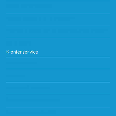
Gebruik van kortingscode
Hoeveel garantie zit er op producten?
Waar kan ik terecht met een opmerking, vraag of klacht?
Kan ik leasen?
Klantenservice
Betaalmethodes
Bestelling
Verzending & bezorging
Storingen en goederen retour
Subsidie regeling EIA 2020