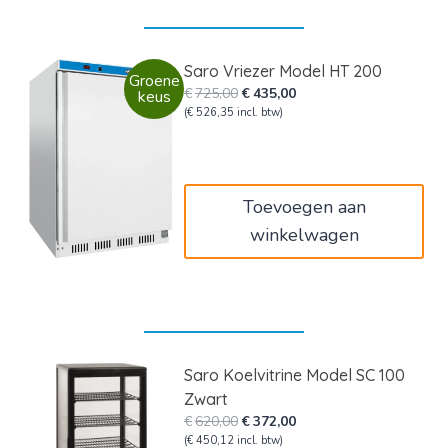
Saro Vriezer Model HT 200
Groene
Oorspronkelijke
Huidige
€
725,00
€
435,00
keus
prijs
prijs
(
€
526,35
incl. btw)
was:
is:
€725,00.
€435,00.
Toevoegen aan
winkelwagen
Saro Koelvitrine Model SC 100
Zwart
Oorspronkelijke
Huidige
€
620,00
€
372,00
prijs
prijs
(
€
450,12
incl. btw)