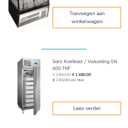
€820,00.
€492,00.
Toevoegen aan
winkelwagen
Saro Koelkast / Viskoeling GN
600 TNF
Oorspronkelijke
Huidige
€
2.800,00
€
1.680,00
prijs
prijs
(
€
2.032,80
incl. btw)
was:
is:
€2.800,00.
€1.680,00.
Lees verder