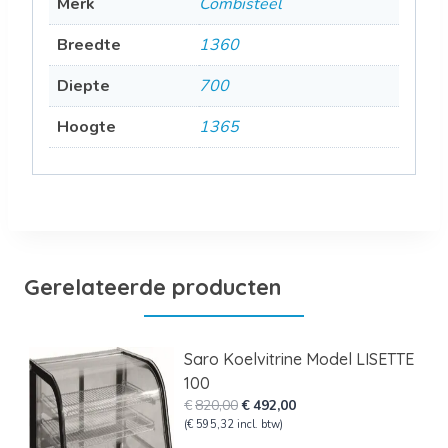
Merk
Combisteel
Breedte
1360
Diepte
700
Hoogte
1365
Gerelateerde producten
Saro Koelvitrine Model LISETTE
100
Oorspronkelijke
Huidige
€
820,00
€
492,00
prijs
prijs
(
€
595,32
incl. btw)
was:
is: