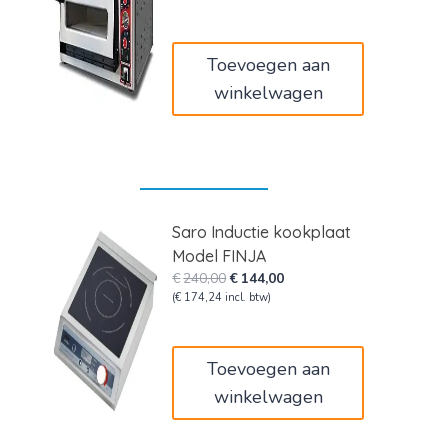
was:
is:
€1.680,00.
€1.008,00.
Toevoegen aan
winkelwagen
Saro Inductie kookplaat
Model FINJA
Oorspronkelijke
Huidige
€
240,00
€
144,00
prijs
prijs
(
€
174,24
incl. btw)
was:
is:
€240,00.
€144,00.
Toevoegen aan
winkelwagen