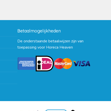
Betaalmogelijkheden
De onderstaande betaalwijzen zijn van
toepassing voor Horeca Heaven