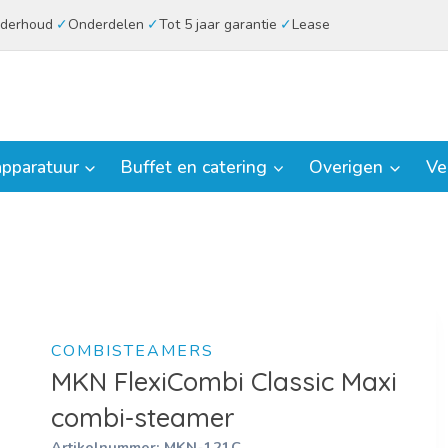
derhoud
Onderdelen
Tot 5 jaar garantie
Lease
pparatuur
Buffet en catering
Overigen
Ve
COMBISTEAMERS
MKN FlexiCombi Classic Maxi
combi-steamer
Artikelnummer:
MKN-121C