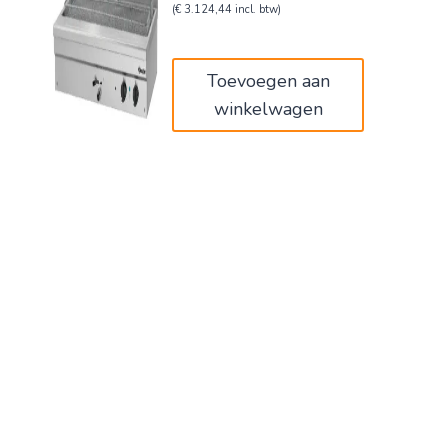
prijs
prijs
(
€
3.124,44
incl. btw)
was:
is:
€3.149,00.
€2.582,18.
Toevoegen aan
winkelwagen