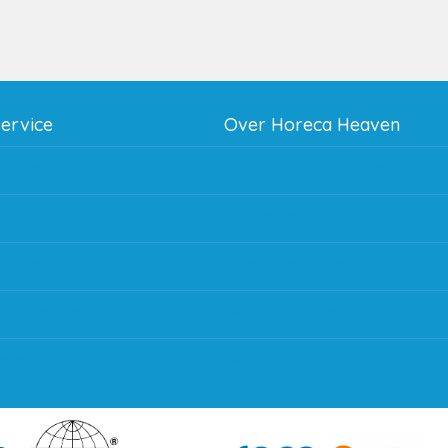
service
Over Horeca Heaven
thodes
Werken bij Horeca Heaven
g
Partners en links
g & bezorging
Algemene voorwaarden
 en goederen retour
Contact opnemen
regeling EIA 2020
Blog