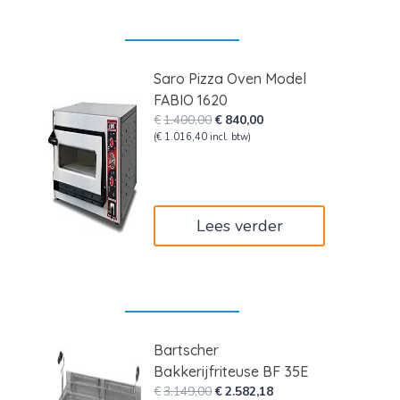
Saro Pizza Oven Model
FABIO 1620
Oorspronkelijke
Huidige
€
1.400,00
€
840,00
prijs
prijs
(
€
1.016,40
incl. btw)
was:
is:
€1.400,00.
€840,00.
Lees verder
Bartscher
Bakkerijfriteuse BF 35E
Oorspronkelijke
Huidige
€
3.149,00
€
2.582,18