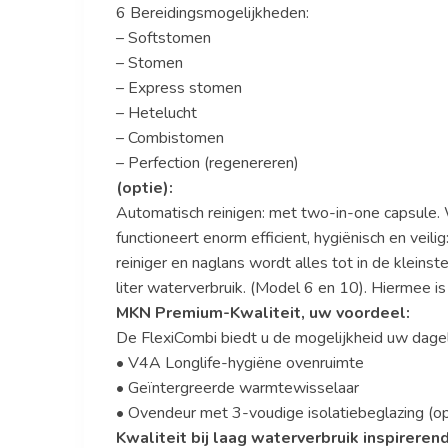
6 Bereidingsmogelijkheden:
– Softstomen
– Stomen
– Express stomen
– Hetelucht
– Combistomen
– Perfection (regenereren)
(optie):
Automatisch reinigen: met two-in-one capsule. 
functioneert enorm efficient, hygiënisch en veil
reiniger en naglans wordt alles tot in de klein
liter waterverbruik. (Model 6 en 10). Hiermee 
MKN Premium-Kwaliteit, uw voordeel:
De FlexiCombi biedt u de mogelijkheid uw dagel
• V4A Longlife-hygiëne ovenruimte
• Geïntergreerde warmtewisselaar
• Ovendeur met 3-voudige isolatiebeglazing (op
Kwaliteit bij laag waterverbruik inspireren