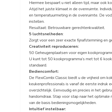
Hiermee bespaart u niet alleen tijd, maar ook ko
Atijd het juiste klimaat in de ovenruimte. Indiv
en temperatuurmeting in de ovenruimte. De voch
instellen.
Resultaat: Betrouwbare gerechtenkwaliteit.
5 luchtsnelheden
:
Zorgt voor een zeer exacte fijnafstemming en ge
Creativiteit reproduceren:
50 Geheugenplaatsen voor eigen kookprogram
U kunt tot 50 kookprogramma’s met tot 6 kookst
standaard.
Bediencomfort:
De FlexiCombi Classic biedt u de vrijheid om ko
keukenprofessionals is vanaf de eerste indruk e
overzichtelijk. Eenvoudig en precies in het gebr
handomdraai. Stap voor stap naar het optimale r
van de basis bedieningsmogelijkheden.
Intuïtief instelbaar: