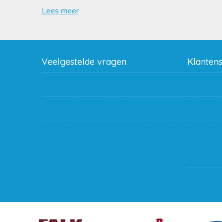
Lees meer
Veelgestelde vragen
Klanten
Wat zijn de verzendkosten?
Betaalme
Gebruik van kortingscode
Bestellin
Hoeveel garantie zit er op producten?
Verzendin
Waar kan ik terecht met een opmerking,
Storingen
vraag of klacht?
Subsidie 
Kan ik leasen?