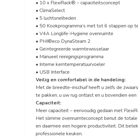
• 10 x FlexiRack® – capaciteitsconcept
• ClimaSelect
• 5 luchtsnelheden
• 50 Kookprogramma‘s met tot 6 stappen op te
• V4A Longlife-Hygiene ovenruimte
• PHI®eco DynaSteam 2
• Geïntegreerde warmtewisselaar
• Manueel reinigingsprogramma
• Interne kerntemperatuurvoeler
• USB Interface
Veilig en comfortabel in de handeling:
Met de breedte-inschuif heeft u zelfs de zwaars
te pakken, u uw rug ontlast en u bovendien een 
Capaciteit:
Meer capaciteit – eenvoudig gedaan met FlexiR
Het slimme ovenruimteconcept benut de totale o
en daarmee een hogere productiviteit. Dit betek
professionele keuken.