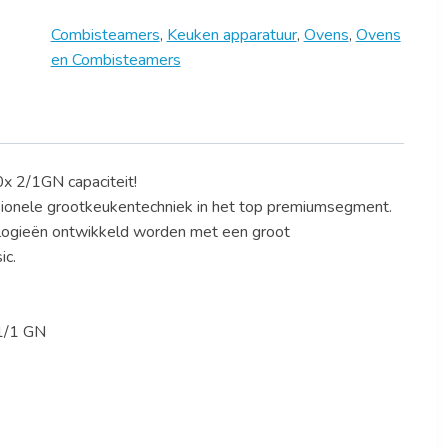
Combisteamers
,
Keuken apparatuur
,
Ovens
,
Ovens
en Combisteamers
 2/1GN capaciteit!
sionele grootkeukentechniek in het top premiumsegment.
nologieën ontwikkeld worden met een groot
ic.
 1/1 GN