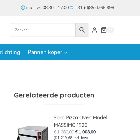
ma - vr: 08:30 - 17:00
+31 (0)85 0768 998
0
rlichting
Pannen koper
Gerelateerde producten
Saro Pizza Oven Model
MASSIMO 1920
Oorspronkelijke
Huidige
€
1.680,00
€
1.008,00
prijs
prijs
(
€
1.219,68
incl. btw)