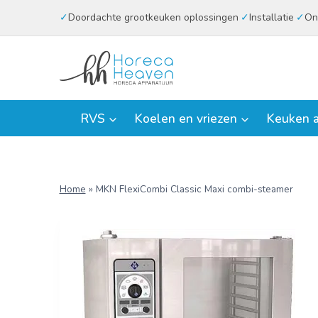
Doorgaan
Doordachte grootkeuken oplossingen
Installatie
On
naar
inhoud
RVS
Koelen en vriezen
Keuken a
Home
»
MKN FlexiCombi Classic Maxi combi-steamer