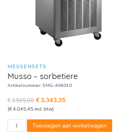
MESSENSETS
Musso – sorbetiere
Artikelnummer:
EMG-406010
Oorspronkelijke
Huidige
€
3.343,35
€
3.595,00
(
€
4.045,45
incl. btw)
prijs
prijs
was:
is:
Musso
Toevoegen aan winkelwagen
€3.595,00.
€3.343,35.
-
sorbetiere