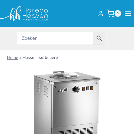
Doorgaan
naar
0
inhoud
Home
»
Musso – sorbetiere