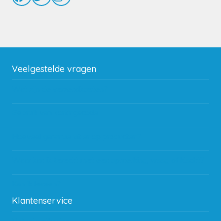
Veelgestelde vragen
Wat zijn de verzendkosten?
Gebruik van kortingscode
Hoeveel garantie zit er op producten?
Waar kan ik terecht met een opmerking, vraag of klacht?
Kan ik leasen?
Klantenservice