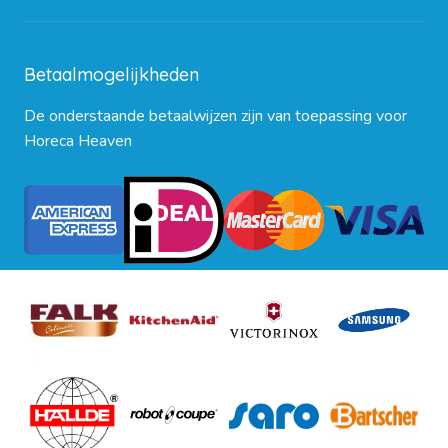
Blog
Betaalmogelijkheden
De onderstaande betaalwijzen zijn van toepassing voor
Horeca Heaven