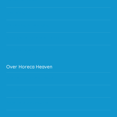
Betaalmethodes
Bestelling
Verzending & bezorging
Storingen en goederen retour
Subsidie regeling EIA 2020
Over Horeca Heaven
Werken bij Horeca Heaven
Partners en links
Algemene voorwaarden
Contact opnemen