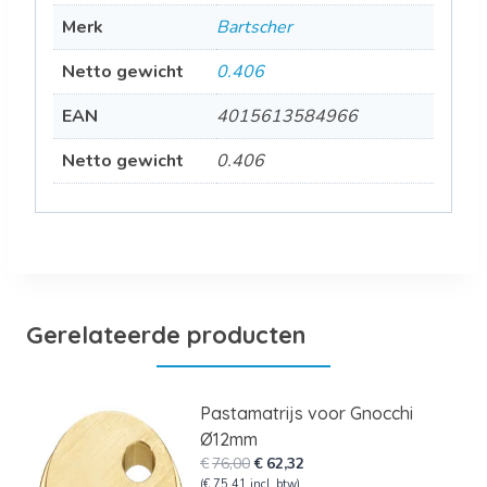
Merk
Bartscher
Netto gewicht
0.406
EAN
4015613584966
Netto gewicht
0.406
Gerelateerde producten
Pastamatrijs voor Gnocchi
Ø12mm
Oorspronkelijke
Huidige
€
76,00
€
62,32
prijs
prijs
(
€
75,41
incl. btw)