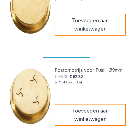
was:
is:
€76,00.
€62,32.
Toevoegen aan
winkelwagen
Pastamatrijs voor Fusilli Ø9mm
Oorspronkelijke
Huidige
€
76,00
€
62,32
prijs
prijs
(
€
75,41
incl. btw)
was:
is:
€76,00.
€62,32.
Toevoegen aan
winkelwagen