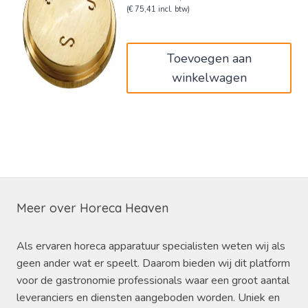
prijs
prijs
(
€
75,41
incl. btw)
was:
is:
€76,00.
€62,32.
Toevoegen aan
winkelwagen
Meer over Horeca Heaven
Als ervaren horeca apparatuur specialisten weten wij als
geen ander wat er speelt. Daarom bieden wij dit platform
voor de gastronomie professionals waar een groot aantal
leveranciers en diensten aangeboden worden. Uniek en