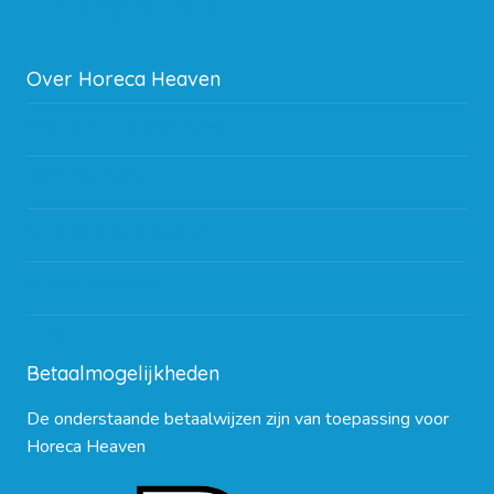
Subsidie regeling EIA 2020
Over Horeca Heaven
Werken bij Horeca Heaven
Partners en links
Algemene voorwaarden
Contact opnemen
Blog
Betaalmogelijkheden
De onderstaande betaalwijzen zijn van toepassing voor
Horeca Heaven