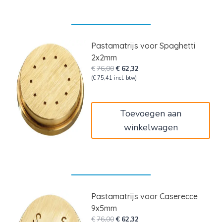
Pastamatrijs voor Spaghetti
2x2mm
Oorspronkelijke
Huidige
€
76,00
€
62,32
prijs
prijs
(
€
75,41
incl. btw)
was:
is:
€76,00.
€62,32.
Toevoegen aan
winkelwagen
Pastamatrijs voor Caserecce
9x5mm
Oorspronkelijke
Huidige
€
76,00
€
62,32