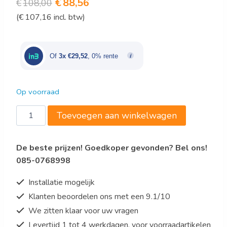
Oorspronkelijke
Huidige
€
88,56
€
108,00
(
€
107,16
incl. btw)
prijs
prijs
was:
is:
€108,00.
€88,56.
Of
3x €29,52
, 0% rente
Op voorraad
Pastamatrijs
Toevoegen aan winkelwagen
voor
Sfoglia
De beste prijzen! Goedkoper gevonden? Bel ons!
135
085-0768998
mm
aantal
Installatie mogelijk
Klanten beoordelen ons met een 9.1/10
We zitten klaar voor uw vragen
Levertijd 1 tot 4 werkdagen, voor voorraadartikelen