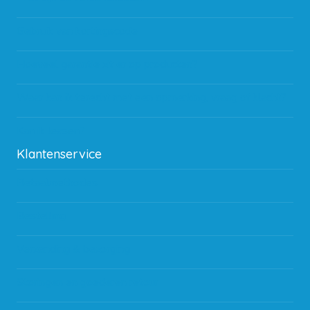
Gebruik van kortingscode
Hoeveel garantie zit er op producten?
Waar kan ik terecht met een opmerking, vraag of klacht?
Kan ik leasen?
Klantenservice
Betaalmethodes
Bestelling
Verzending & bezorging
Storingen en goederen retour